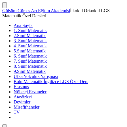
İçeriğe
atla
Arama
Gülsüm Gürses Arı Eğitim Akademisi
İlkokul Ortaokul LGS
Çubuğunu
Matematik Özel Dersleri
Göster/Gizle
Ana Sayfa
1. Sınıf Matematik
2.Sınıf Matematik
3. Sınıf Matematik
4. Sınıf Matematik
5.Sınıf Matematik
6. Sınıf Matematik
7. Sınıf Matematik
8. Sınıf Matematik
9.Sınıf Matematik
Ufka Yolculuk Yarışması
Bolu Matematik İngilizce LGS Özel Ders
Erasmus
Nöbetçi Eczaneler
Atasözleri
Deyimler
Misafirhaneler
TV