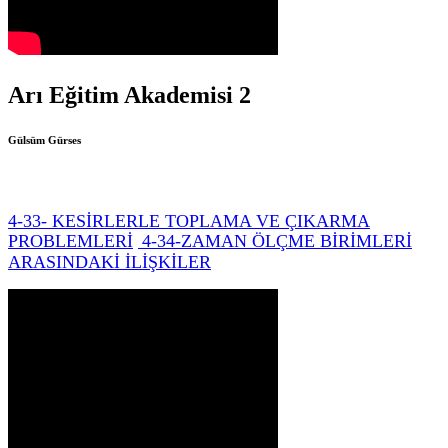
Arı Eğitim Akademisi 2
Gülsüm Gürses
4-33- KESİRLERLE TOPLAMA VE ÇIKARMA
PROBLEMLERİ
4-34-ZAMAN ÖLÇME BİRİMLERİ
ARASINDAKİ İLİŞKİLER