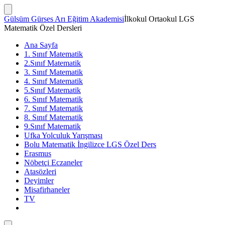
İçeriğe
atla
Arama
Gülsüm Gürses Arı Eğitim Akademisi
İlkokul Ortaokul LGS
Çubuğunu
Matematik Özel Dersleri
Göster/Gizle
Ana Sayfa
1. Sınıf Matematik
2.Sınıf Matematik
3. Sınıf Matematik
4. Sınıf Matematik
5.Sınıf Matematik
6. Sınıf Matematik
7. Sınıf Matematik
8. Sınıf Matematik
9.Sınıf Matematik
Ufka Yolculuk Yarışması
Bolu Matematik İngilizce LGS Özel Ders
Erasmus
Nöbetçi Eczaneler
Atasözleri
Deyimler
Misafirhaneler
TV