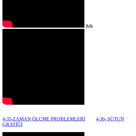
&&
4-35-ZAMAN ÖLÇME PROBLEMLERİ
4-36- SÜTUN
GRAFİĞİ