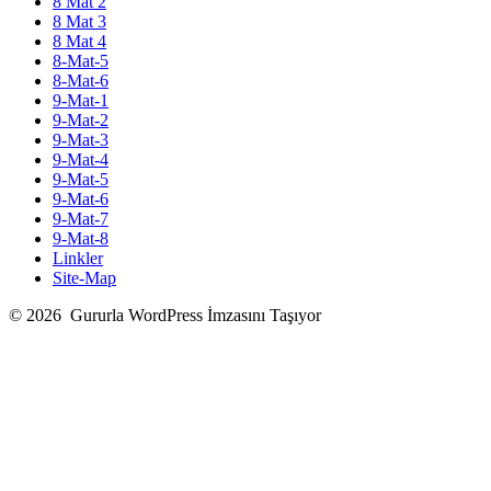
8 Mat 2
8 Mat 3
8 Mat 4
8-Mat-5
8-Mat-6
9-Mat-1
9-Mat-2
9-Mat-3
9-Mat-4
9-Mat-5
9-Mat-6
9-Mat-7
9-Mat-8
Linkler
Site-Map
© 2026
Gururla WordPress İmzasını Taşıyor