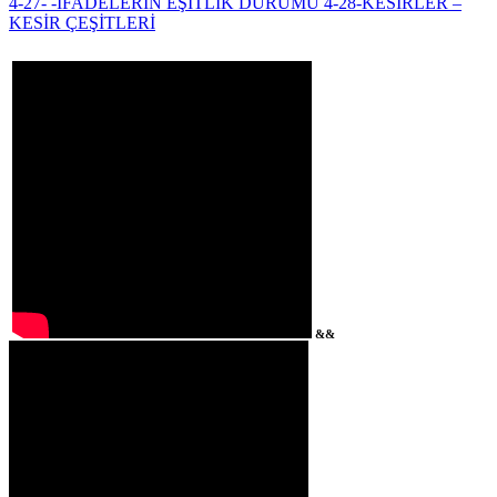
4-27- -İFADELERİN EŞİTLİK DURUMU
4-28-KESİRLER –
KESİR ÇEŞİTLERİ
&&