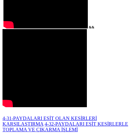
&&
4-31-PAYDALARI EŞİT OLAN KESİRLERİ
KARŞILAŞTIRMA
4-32-PAYDALARI EŞİT KESİRLERLE
TOPLAMA VE ÇIKARMA İŞLEMİ