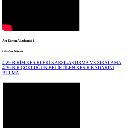
Arı Eğitim Akademisi 1
Gülsüm Gürses
4-29-BİRİM KESİRLERİ KARŞILAŞTIRMA VE SIRALAMA
4-30-BİR ÇOKLUĞUN BELİRTİLEN KESİR KADARINI
BULMA