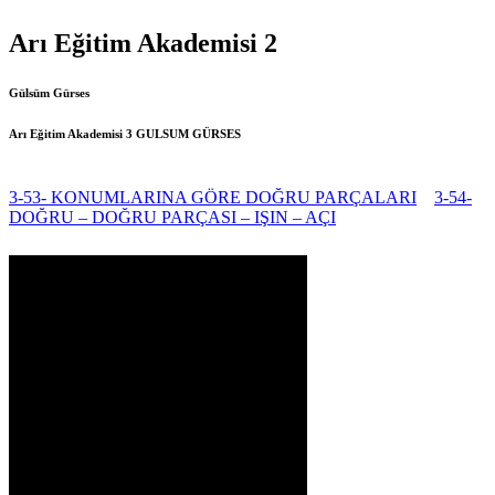
Arı Eğitim Akademisi 2
Gülsüm Gürses
Arı Eğitim Akademisi 3
GULSUM GÜRSES
3-53- KONUMLARINA GÖRE DOĞRU PARÇALARI
3-54-
DOĞRU – DOĞRU PARÇASI – IŞIN – AÇI