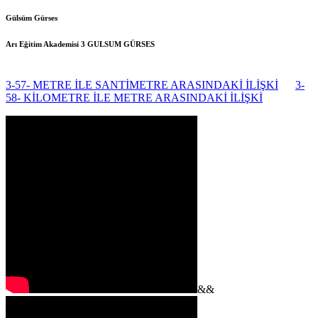
Gülsüm Gürses
Arı Eğitim Akademisi 3
GULSUM GÜRSES
3-57- METRE İLE SANTİMETRE ARASINDAKİ İLİŞKİ
3-
58- KİLOMETRE İLE METRE ARASINDAKİ İLİŞKİ
&&