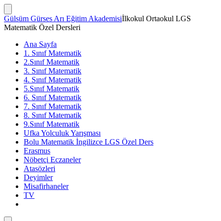
İçeriğe
atla
Arama
Gülsüm Gürses Arı Eğitim Akademisi
İlkokul Ortaokul LGS
Çubuğunu
Matematik Özel Dersleri
Göster/Gizle
Ana Sayfa
1. Sınıf Matematik
2.Sınıf Matematik
3. Sınıf Matematik
4. Sınıf Matematik
5.Sınıf Matematik
6. Sınıf Matematik
7. Sınıf Matematik
8. Sınıf Matematik
9.Sınıf Matematik
Ufka Yolculuk Yarışması
Bolu Matematik İngilizce LGS Özel Ders
Erasmus
Nöbetçi Eczaneler
Atasözleri
Deyimler
Misafirhaneler
TV