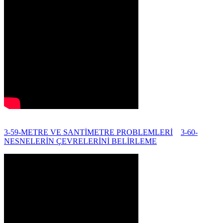
3-59-METRE VE SANTİMETRE PROBLEMLERİ
3-60-
NESNELERİN ÇEVRELERİNİ BELİRLEME