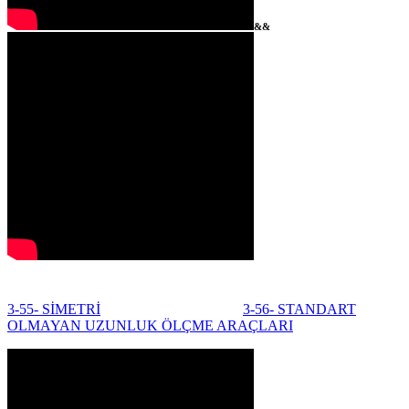
&&
3-55- SİMETRİ
3-56- STANDART
OLMAYAN UZUNLUK ÖLÇME ARAÇLARI