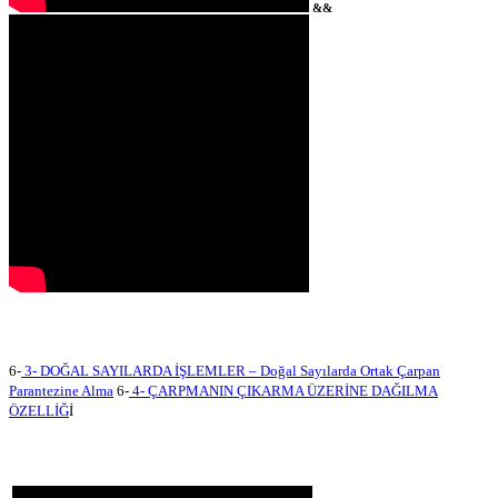
&&
6-
3- DOĞAL SAYILARDA İŞLEMLER – Doğal Sayılarda Ortak Çarpan
Parantezine Alma
6-
4- ÇARPMANIN ÇIKARMA ÜZERİNE DAĞILMA
ÖZELLİĞ
İ