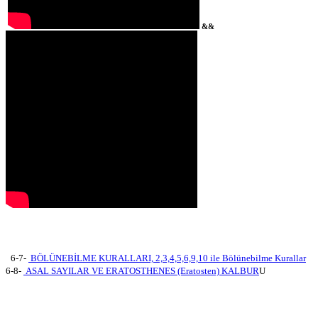
&&
6-7-
BÖLÜNEBİLME KURALLARI, 2,3,4,5,6,9,10 ile Bölünebilme Kurallar
6-8-
ASAL SAYILAR VE ERATOSTHENES (Eratosten) KALBUR
U