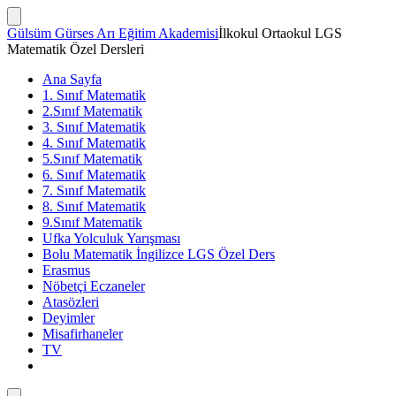
İçeriğe
atla
Arama
Gülsüm Gürses Arı Eğitim Akademisi
İlkokul Ortaokul LGS
Çubuğunu
Matematik Özel Dersleri
Göster/Gizle
Ana Sayfa
1. Sınıf Matematik
2.Sınıf Matematik
3. Sınıf Matematik
4. Sınıf Matematik
5.Sınıf Matematik
6. Sınıf Matematik
7. Sınıf Matematik
8. Sınıf Matematik
9.Sınıf Matematik
Ufka Yolculuk Yarışması
Bolu Matematik İngilizce LGS Özel Ders
Erasmus
Nöbetçi Eczaneler
Atasözleri
Deyimler
Misafirhaneler
TV