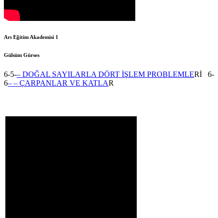
Arı Eğitim Akademisi 1
Gülsüm Gürses
6-5-
– DOĞAL SAYILARLA DÖRT İŞLEM PROBLEMLE
Rİ 6-
6
– – ÇARPANLAR VE KATLA
R