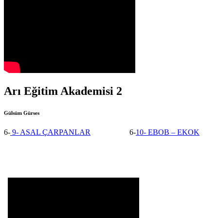
Arı Eğitim Akademisi 2
Gülsüm Gürses
6-
9- ASAL ÇARPANLAR
6-
10- EBOB – EKOK