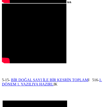
&&
5-15-
BİR DOĞAL SAYI İLE BİR KESRİN TOPLAM
I 516-
1.
DÖNEM 1. YAZILIYA HAZIRL
IK