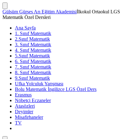
İçeriğe
atla
Arama
Gülsüm Gürses Arı Eğitim Akademisi
İlkokul Ortaokul LGS
Çubuğunu
Matematik Özel Dersleri
Göster/Gizle
Ana Sayfa
1. Sınıf Matematik
2.Sınıf Matematik
3. Sınıf Matematik
4. Sınıf Matematik
5.Sınıf Matematik
6. Sınıf Matematik
7. Sınıf Matematik
8. Sınıf Matematik
9.Sınıf Matematik
Ufka Yolculuk Yarışması
Bolu Matematik İngilizce LGS Özel Ders
Erasmus
Nöbetçi Eczaneler
Atasözleri
Deyimler
Misafirhaneler
TV