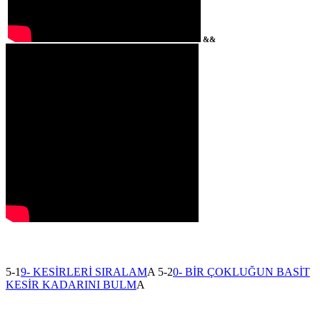
&&
5-1
9- KESİRLERİ SIRALAM
A 5-2
0- BİR ÇOKLUĞUN BASİT
KESİR KADARINI BULM
A