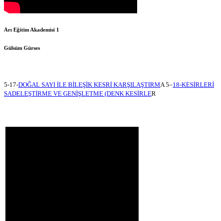
Arı Eğitim Akademisi 1
Gülsüm Gürses
5-17-
DOĞAL SAYI İLE BİLEŞİK KESRİ KARŞILAŞTIRM
A 5–
18-KESİRLERİ
SADELEŞTİRME VE GENİŞLETME (DENK KESİRLE
R