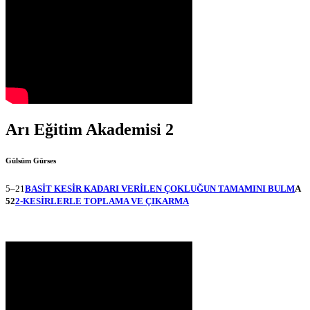
Arı Eğitim Akademisi 2
Gülsüm Gürses
5–21
BASİT KESİR KADARI VERİLEN ÇOKLUĞUN TAMAMINI BULM
A
52
2-KESİRLERLE TOPLAMA VE ÇIKARMA