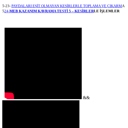
5-23-
PAYDALARI EŞİT OLMAYAN KESİRLERLE TOPLAMA VE ÇIKARM
A
5
24-
MEB KAZANIM KAVRAMA TESTİ 5 – KESİRLER
LE İŞLEMLER
&&