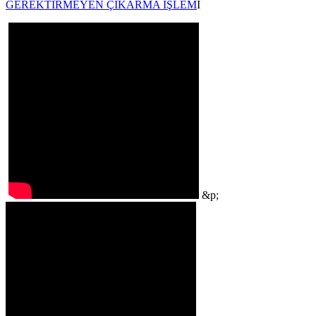
GEREKTİRMEYEN ÇIKARMA İŞLEM
İ
&p;