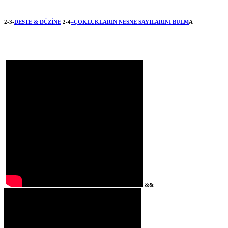
2-3-
DESTE & DÜZİNE
2-4
–ÇOKLUKLARIN NESNE SAYILARINI BULM
A
&&