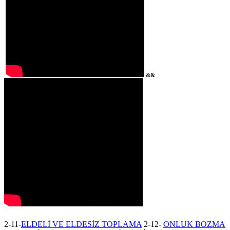
&&
2-11-
ELDELİ VE ELDESİZ TOPLAM
A
2-12-
ONLUK BOZMA