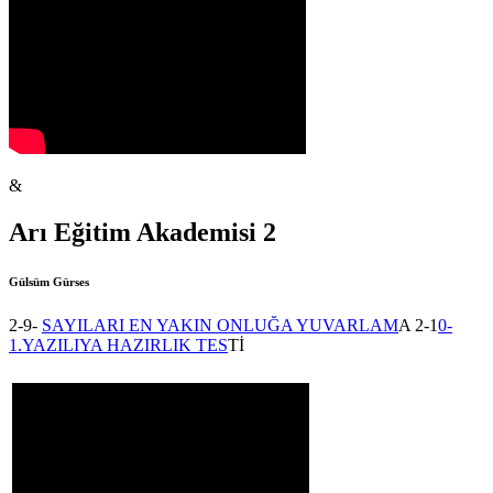
&
Arı Eğitim Akademisi 2
Gülsüm Gürses
2-9-
SAYILARI EN YAKIN ONLUĞA YUVARLAM
A 2-1
0-
1.YAZILIYA HAZIRLIK TES
Tİ