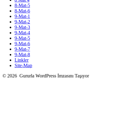
8-Mat-5
8-Mat-6
9-Mat-1
9-Mat-2
9-Mat-3
9-Mat-4
9-Mat-5
9-Mat-6
9-Mat-7
9-Mat-8
Linkler
Site-Map
© 2026
Gururla WordPress İmzasını Taşıyor