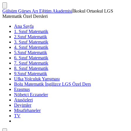
İçeriğe
atla
Arama
Gülsüm Gürses Arı Eğitim Akademisi
İlkokul Ortaokul LGS
Çubuğunu
Matematik Özel Dersleri
Göster/Gizle
Ana Sayfa
1. Sınıf Matematik
2.Sınıf Matematik
3. Sınıf Matematik
4. Sınıf Matematik
5.Sınıf Matematik
6. Sınıf Matematik
7. Sınıf Matematik
8. Sınıf Matematik
9.Sınıf Matematik
Ufka Yolculuk Yarışması
Bolu Matematik İngilizce LGS Özel Ders
Erasmus
Nöbetçi Eczaneler
Atasözleri
Deyimler
Misafirhaneler
TV