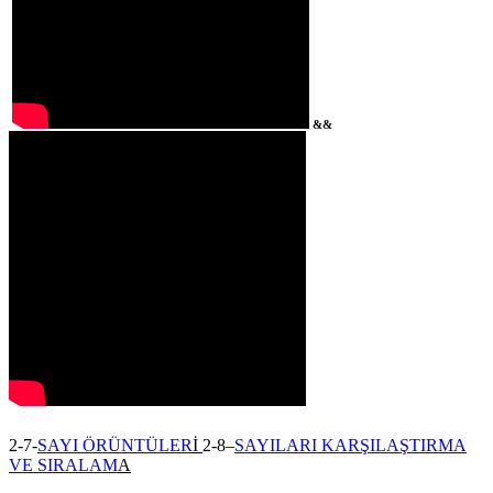
&&
2-7-
SAYI ÖRÜNTÜLER
İ
2-8–
SAYILARI KARŞILAŞTIRMA
VE SIRALAM
A