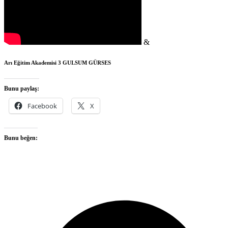
&
Arı Eğitim Akademisi 3
GULSUM GÜRSES
Bunu paylaş:
Facebook
X
Bunu beğen:
O
F
i
a
n