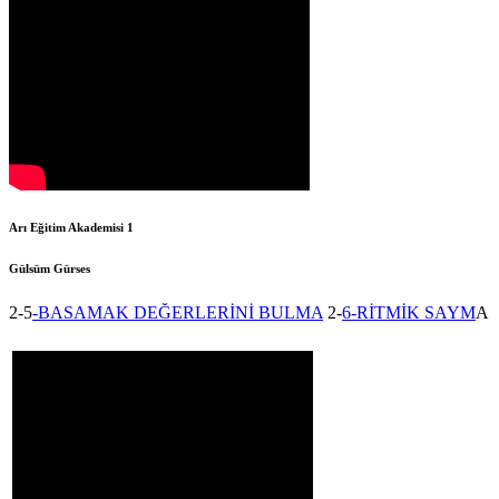
Arı Eğitim Akademisi 1
Gülsüm Gürses
2-5
-BASAMAK DEĞERLERİNİ BULMA
2-
6-
RİTMİK SAYM
A