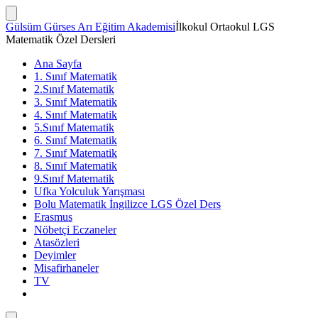
İçeriğe
atla
Arama
Gülsüm Gürses Arı Eğitim Akademisi
İlkokul Ortaokul LGS
Çubuğunu
Matematik Özel Dersleri
Göster/Gizle
Ana Sayfa
1. Sınıf Matematik
2.Sınıf Matematik
3. Sınıf Matematik
4. Sınıf Matematik
5.Sınıf Matematik
6. Sınıf Matematik
7. Sınıf Matematik
8. Sınıf Matematik
9.Sınıf Matematik
Ufka Yolculuk Yarışması
Bolu Matematik İngilizce LGS Özel Ders
Erasmus
Nöbetçi Eczaneler
Atasözleri
Deyimler
Misafirhaneler
TV