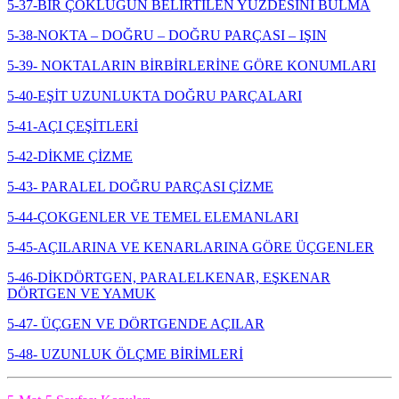
5-37-BİR ÇOKLUĞUN BELİRTİLEN YÜZDESİNİ BULMA
5-38-NOKTA – DOĞRU – DOĞRU PARÇASI – IŞIN
5-39- NOKTALARIN BİRBİRLERİNE GÖRE KONUMLARI
5-40-EŞİT UZUNLUKTA DOĞRU PARÇALARI
5-41-AÇI ÇEŞİTLERİ
5-42-DİKME ÇİZME
5-43- PARALEL DOĞRU PARÇASI ÇİZME
5-44-ÇOKGENLER VE TEMEL ELEMANLARI
5-45-AÇILARINA VE KENARLARINA GÖRE ÜÇGENLER
5-46-DİKDÖRTGEN, PARALELKENAR, EŞKENAR
DÖRTGEN VE YAMUK
5-47- ÜÇGEN VE DÖRTGENDE AÇILAR
5-48- UZUNLUK ÖLÇME BİRİMLERİ