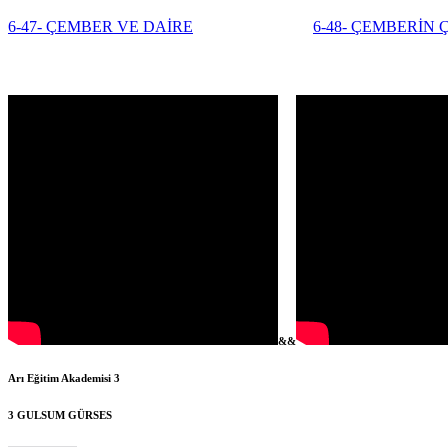
6-47- ÇEMBER VE DAİRE
6-48- ÇEMBERİN 
&&
Arı Eğitim Akademisi 3
3
GULSUM GÜRSES