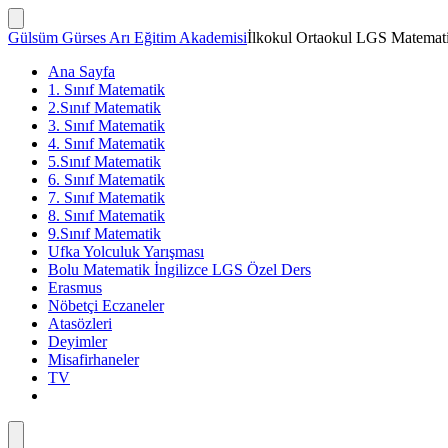
İçeriğe
atla
Arama
Gülsüm Gürses Arı Eğitim Akademisi
İlkokul Ortaokul LGS Matemati
Çubuğunu
Göster/Gizle
Ana Sayfa
1. Sınıf Matematik
2.Sınıf Matematik
3. Sınıf Matematik
4. Sınıf Matematik
5.Sınıf Matematik
6. Sınıf Matematik
7. Sınıf Matematik
8. Sınıf Matematik
9.Sınıf Matematik
Ufka Yolculuk Yarışması
Bolu Matematik İngilizce LGS Özel Ders
Erasmus
Nöbetçi Eczaneler
Atasözleri
Deyimler
Misafirhaneler
TV