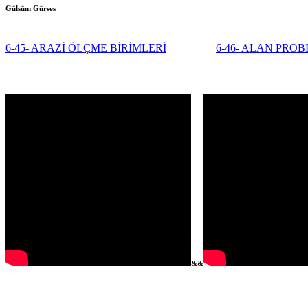
Gülsüm Gürses
6-45- ARAZİ ÖLÇME BİRİMLERİ
6-46- ALAN PRO
&&