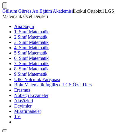
İçeriğe
atla
Arama
Gülsüm Gürses Arı Eğitim Akademisi
İlkokul Ortaokul LGS
Çubuğunu
Matematik Özel Dersleri
Göster/Gizle
Ana Sayfa
1. Sınıf Matematik
2.Sınıf Matematik
3. Sınıf Matematik
4. Sınıf Matematik
5.Sınıf Matematik
6. Sınıf Matematik
7. Sınıf Matematik
8. Sınıf Matematik
9.Sınıf Matematik
Ufka Yolculuk Yarışması
Bolu Matematik İngilizce LGS Özel Ders
Erasmus
Nöbetçi Eczaneler
Atasözleri
Deyimler
Misafirhaneler
TV