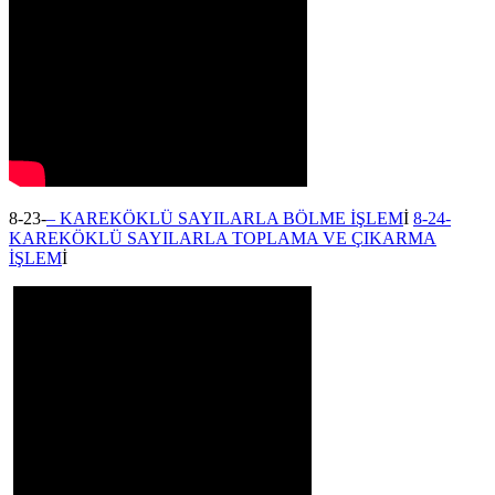
8-23-
– KAREKÖKLÜ SAYILARLA BÖLME İŞLEM
İ
8-24-
KAREKÖKLÜ SAYILARLA TOPLAMA VE ÇIKARMA
İŞLEM
İ