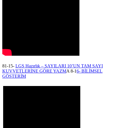
81-15-
LGS Hazırlık – SAYILARI 10’UN TAM SAYI
KUVVETLERİNE GÖRE YAZM
A 8-1
6- BİLİMSEL
GÖSTERİM