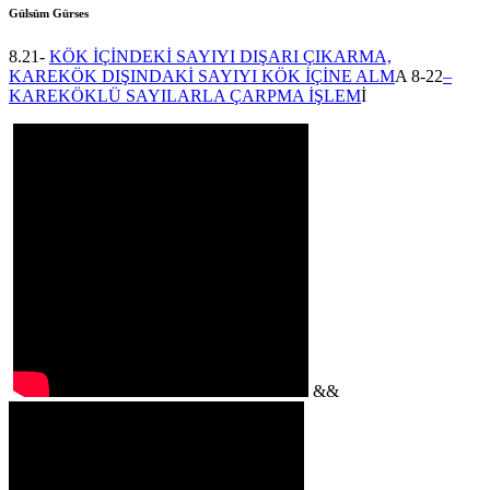
Gülsüm Gürses
8.21-
KÖK İÇİNDEKİ SAYIYI DIŞARI ÇIKARMA,
KAREKÖK DIŞINDAKİ SAYIYI KÖK İÇİNE ALM
A 8-22
–
KAREKÖKLÜ SAYILARLA ÇARPMA İŞLEM
İ
&&