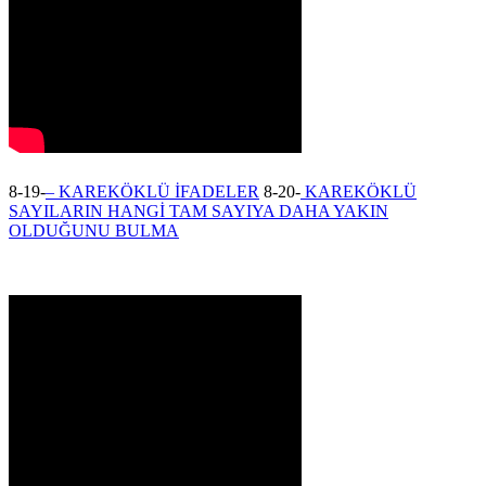
8-19-
– KAREKÖKLÜ İFADELER
8-20-
KAREKÖKLÜ
SAYILARIN HANGİ TAM SAYIYA DAHA YAKIN
OLDUĞUNU BULMA