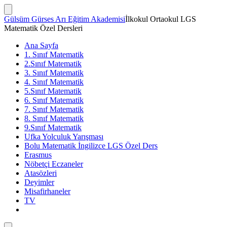
İçeriğe
atla
Arama
Gülsüm Gürses Arı Eğitim Akademisi
İlkokul Ortaokul LGS
Çubuğunu
Matematik Özel Dersleri
Göster/Gizle
Ana Sayfa
1. Sınıf Matematik
2.Sınıf Matematik
3. Sınıf Matematik
4. Sınıf Matematik
5.Sınıf Matematik
6. Sınıf Matematik
7. Sınıf Matematik
8. Sınıf Matematik
9.Sınıf Matematik
Ufka Yolculuk Yarışması
Bolu Matematik İngilizce LGS Özel Ders
Erasmus
Nöbetçi Eczaneler
Atasözleri
Deyimler
Misafirhaneler
TV