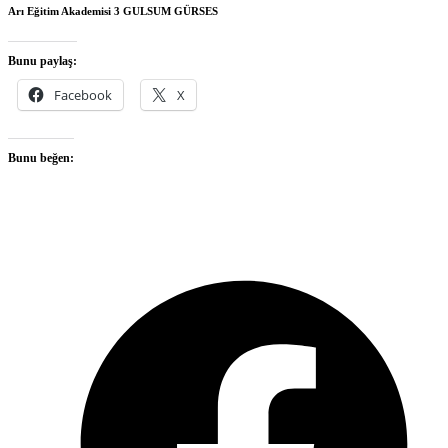
Arı Eğitim Akademisi 3
GULSUM GÜRSES
Bunu paylaş:
Facebook
X
Bunu beğen:
O
F
i
a
n
t