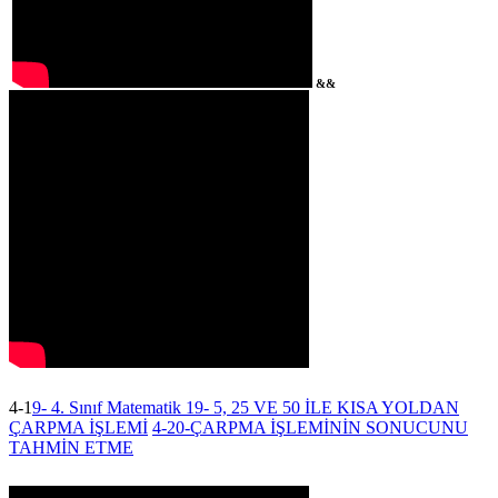
&&
4-1
9- 4. Sınıf Matematik 19- 5, 25 VE 50 İLE KISA YOLDAN
ÇARPMA İŞLEMİ
4-20-ÇARPMA İŞLEMİNİN SONUCUNU
TAHMİN ETME