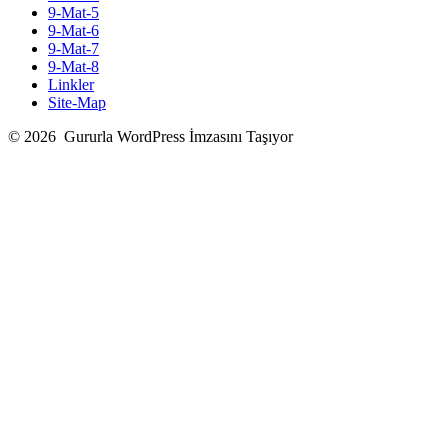
9-Mat-5
9-Mat-6
9-Mat-7
9-Mat-8
Linkler
Site-Map
© 2026
Gururla WordPress İmzasını Taşıyor