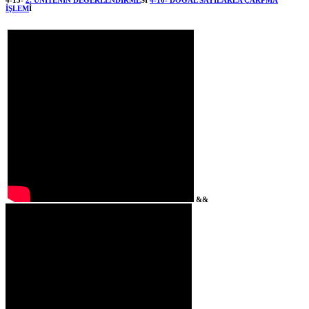
İŞLEM
İ
&&