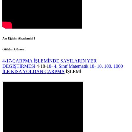
Arı Eğitim Akademisi 1
Gülsüm Gürses
4-17-ÇARPMA İŞLEMİNDE SAYILARIN YER
DEĞİŞTİRMESİ
4-18-1
8- 4. Sınıf Matematik 18- 10, 100, 1000
İLE KISA YOLDAN ÇARPMA
İŞLEMİ