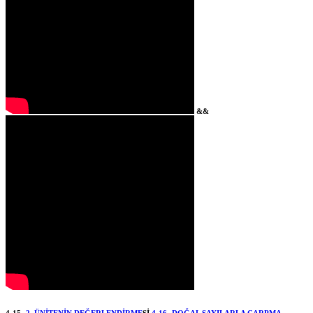
&&
4-15-
2. ÜNİTENİN DEĞERLENDİRME
Sİ
4-16- DOĞAL SAYILARLA ÇARPMA