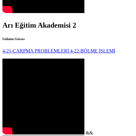
Arı Eğitim Akademisi 2
Gülsüm Gürses
4-21-ÇARPMA PROBLEMLERİ
4-22-BÖLME İŞLEMİ
&&