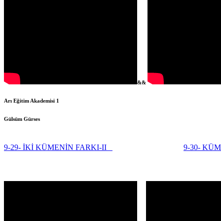
&&
Arı Eğitim Akademisi 1
Gülsüm Gürses
9-29- İKİ KÜMENİN FARKI-II
9-30- KÜ