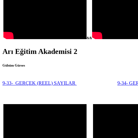
&&
Arı Eğitim Akademisi 2
Gülsüm Gürses
9-33- GERÇEK (REEL) SAYILAR
9-34- G