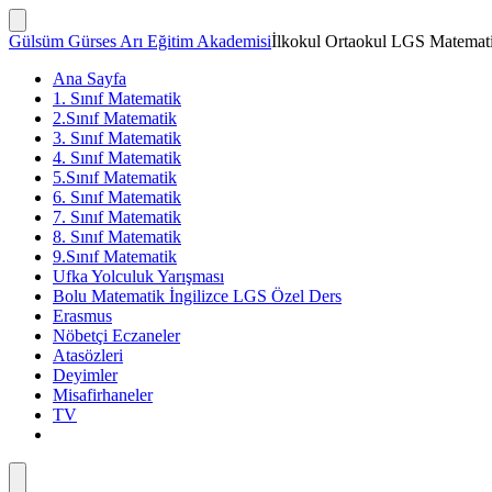
İçeriğe
atla
Arama
Gülsüm Gürses Arı Eğitim Akademisi
İlkokul Ortaokul LGS Matemati
Çubuğunu
Göster/Gizle
Ana Sayfa
1. Sınıf Matematik
2.Sınıf Matematik
3. Sınıf Matematik
4. Sınıf Matematik
5.Sınıf Matematik
6. Sınıf Matematik
7. Sınıf Matematik
8. Sınıf Matematik
9.Sınıf Matematik
Ufka Yolculuk Yarışması
Bolu Matematik İngilizce LGS Özel Ders
Erasmus
Nöbetçi Eczaneler
Atasözleri
Deyimler
Misafirhaneler
TV