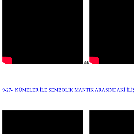
&&
9-27- KÜMELER İLE SEMBOLİK MANTIK ARASINDAKİ İLİ