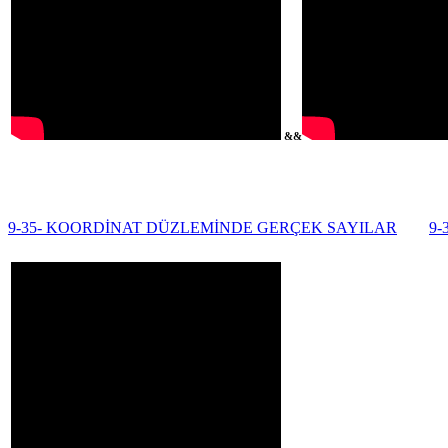
&&
9-35- KOORDİNAT DÜZLEMİNDE GERÇEK SAYILAR
9-