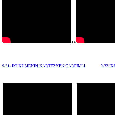
&&
9-31- İKİ KÜMENİN KARTEZYEN ÇARPIMI-I
9-32-İ