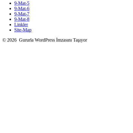
9-Mat-5
9-Mat-6
9-Mat-7
9-Mat-8
Linkler
Site-Map
© 2026
Gururla WordPress İmzasını Taşıyor