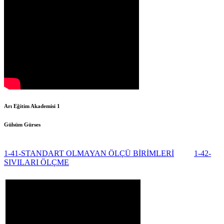
Arı Eğitim Akademisi 1
Gülsüm Gürses
1-41-STANDART OLMAYAN ÖLÇÜ BİRİMLERİ
1-42-
SIVILARI ÖLÇME