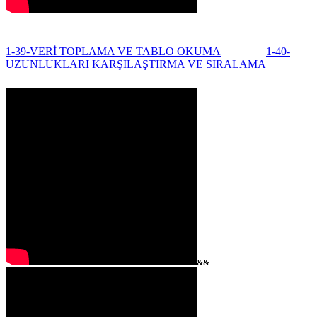
1-39-VERİ TOPLAMA VE TABLO OKUMA
1-40-
UZUNLUKLARI KARŞILAŞTIRMA VE SIRALAMA
&&