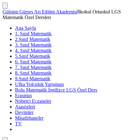
İçeriğe
atla
Arama
Gülsüm Gürses Arı Eğitim Akademisi
İlkokul Ortaokul LGS
Çubuğunu
Matematik Özel Dersleri
Göster/Gizle
Ana Sayfa
1. Sınıf Matematik
2.Sınıf Matematik
3. Sınıf Matematik
4. Sınıf Matematik
5.Sınıf Matematik
6. Sınıf Matematik
7. Sınıf Matematik
8. Sınıf Matematik
9.Sınıf Matematik
Ufka Yolculuk Yarışması
Bolu Matematik İngilizce LGS Özel Ders
Erasmus
Nöbetçi Eczaneler
Atasözleri
Deyimler
Misafirhaneler
TV