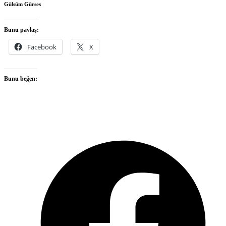
Gülsüm Gürses
Bunu paylaş:
Facebook
X
Bunu beğen:
O
F
i
a
n
t