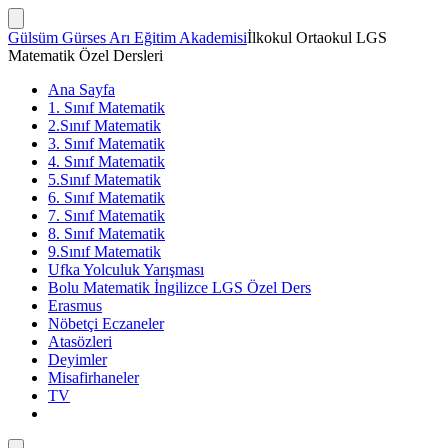
İçeriğe
atla
Arama
Gülsüm Gürses Arı Eğitim Akademisi
İlkokul Ortaokul LGS
Çubuğunu
Matematik Özel Dersleri
Göster/Gizle
Ana Sayfa
1. Sınıf Matematik
2.Sınıf Matematik
3. Sınıf Matematik
4. Sınıf Matematik
5.Sınıf Matematik
6. Sınıf Matematik
7. Sınıf Matematik
8. Sınıf Matematik
9.Sınıf Matematik
Ufka Yolculuk Yarışması
Bolu Matematik İngilizce LGS Özel Ders
Erasmus
Nöbetçi Eczaneler
Atasözleri
Deyimler
Misafirhaneler
TV