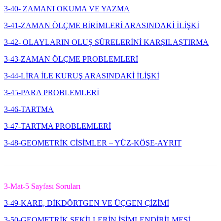
3-40- ZAMANI OKUMA VE YAZMA
3-41-ZAMAN ÖLÇME BİRİMLERİ ARASINDAKİ İLİŞKİ
3-42- OLAYLARIN OLUŞ SÜRELERİNİ KARŞILAŞTIRMA
3-43-ZAMAN ÖLÇME PROBLEMLERİ
3-44-LİRA İLE KURUŞ ARASINDAKİ İLİŞKİ
3-45-PARA PROBLEMLERİ
3-46-TARTMA
3-47-TARTMA PROBLEMLERİ
3-48-GEOMETRİK CİSİMLER – YÜZ-KÖŞE-AYRIT
3-Mat-5 Sayfası Soruları
3-49-KARE, DİKDÖRTGEN VE ÜÇGEN ÇİZİMİ
3-50-GEOMETRİK ŞEKİLLERİN İSİMLENDİRİLMESİ