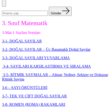
Menü
Arama
yapın:
Gönder
3. Sınıf Matematik
3-Mat-1 Sayfası Soruları
3-1- DOĞAL SAYILAR
3-2- DOĞAL SAYILAR – Üç Basamaklı Doğal Sayılar
3-3- DOĞAL SAYILARI YUVARLAMA
3-4- SAYILARI KARŞILAŞTIRMA VE SIRALAMA
3-5- RİTMİK SAYMALAR – Altışar, Yedişer, Sekizer ve Dokuzar
Ritmik Sayma
3-6 – SAYI ÖRÜNTÜLERİ
3-7- TEK VE ÇİFT DOĞAL SAYILAR
3-8- ROMEN (ROMA) RAKAMLARI