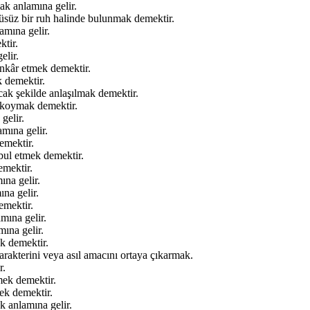
ak anlamına gelir.
rüsüz bir ruh halinde bulunmak demektir.
amına gelir.
tir.
elir.
inkâr etmek demektir.
k demektir.
ak şekilde anlaşılmak demektir.
 koymak demektir.
gelir.
mına gelir.
emektir.
bul etmek demektir.
emektir.
ına gelir.
na gelir.
emektir.
mına gelir.
ına gelir.
k demektir.
rakterini veya asıl amacını ortaya çıkarmak.
r.
mek demektir.
ek demektir.
 anlamına gelir.