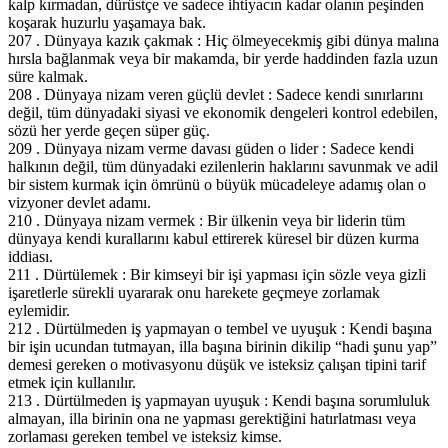
kalp kırmadan, dürüstçe ve sadece ihtiyacın kadar olanın peşinden
koşarak huzurlu yaşamaya bak.
207 . Dünyaya kazık çakmak : Hiç ölmeyecekmiş gibi dünya malına
hırsla bağlanmak veya bir makamda, bir yerde haddinden fazla uzun
süre kalmak.
208 . Dünyaya nizam veren güçlü devlet : Sadece kendi sınırlarını
değil, tüm dünyadaki siyasi ve ekonomik dengeleri kontrol edebilen,
sözü her yerde geçen süper güç.
209 . Dünyaya nizam verme davası güden o lider : Sadece kendi
halkının değil, tüm dünyadaki ezilenlerin haklarını savunmak ve adil
bir sistem kurmak için ömrünü o büyük mücadeleye adamış olan o
vizyoner devlet adamı.
210 . Dünyaya nizam vermek : Bir ülkenin veya bir liderin tüm
dünyaya kendi kurallarını kabul ettirerek küresel bir düzen kurma
iddiası.
211 . Dürtülemek : Bir kimseyi bir işi yapması için sözle veya gizli
işaretlerle sürekli uyararak onu harekete geçmeye zorlamak
eylemidir.
212 . Dürtülmeden iş yapmayan o tembel ve uyuşuk : Kendi başına
bir işin ucundan tutmayan, illa başına birinin dikilip “hadi şunu yap”
demesi gereken o motivasyonu düşük ve isteksiz çalışan tipini tarif
etmek için kullanılır.
213 . Dürtülmeden iş yapmayan uyuşuk : Kendi başına sorumluluk
almayan, illa birinin ona ne yapması gerektiğini hatırlatması veya
zorlaması gereken tembel ve isteksiz kimse.