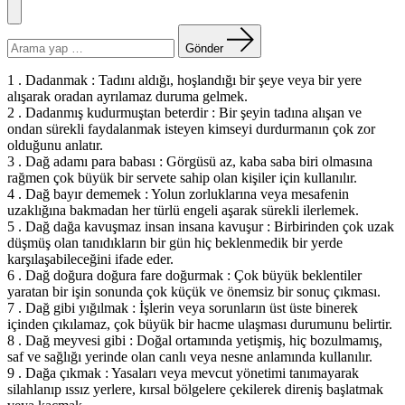
Menü
Arama
yapın:
Gönder
1 . Dadanmak : Tadını aldığı, hoşlandığı bir şeye veya bir yere
alışarak oradan ayrılamaz duruma gelmek.
2 . Dadanmış kudurmuştan beterdir : Bir şeyin tadına alışan ve
ondan sürekli faydalanmak isteyen kimseyi durdurmanın çok zor
olduğunu anlatır.
3 . Dağ adamı para babası : Görgüsü az, kaba saba biri olmasına
rağmen çok büyük bir servete sahip olan kişiler için kullanılır.
4 . Dağ bayır dememek : Yolun zorluklarına veya mesafenin
uzaklığına bakmadan her türlü engeli aşarak sürekli ilerlemek.
5 . Dağ dağa kavuşmaz insan insana kavuşur : Birbirinden çok uzak
düşmüş olan tanıdıkların bir gün hiç beklenmedik bir yerde
karşılaşabileceğini ifade eder.
6 . Dağ doğura doğura fare doğurmak : Çok büyük beklentiler
yaratan bir işin sonunda çok küçük ve önemsiz bir sonuç çıkması.
7 . Dağ gibi yığılmak : İşlerin veya sorunların üst üste binerek
içinden çıkılamaz, çok büyük bir hacme ulaşması durumunu belirtir.
8 . Dağ meyvesi gibi : Doğal ortamında yetişmiş, hiç bozulmamış,
saf ve sağlığı yerinde olan canlı veya nesne anlamında kullanılır.
9 . Dağa çıkmak : Yasaları veya mevcut yönetimi tanımayarak
silahlanıp ıssız yerlere, kırsal bölgelere çekilerek direniş başlatmak