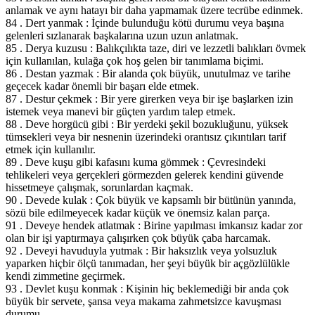
anlamak ve aynı hatayı bir daha yapmamak üzere tecrübe edinmek.
84 . Dert yanmak : İçinde bulunduğu kötü durumu veya başına
gelenleri sızlanarak başkalarına uzun uzun anlatmak.
85 . Derya kuzusu : Balıkçılıkta taze, diri ve lezzetli balıkları övmek
için kullanılan, kulağa çok hoş gelen bir tanımlama biçimi.
86 . Destan yazmak : Bir alanda çok büyük, unutulmaz ve tarihe
geçecek kadar önemli bir başarı elde etmek.
87 . Destur çekmek : Bir yere girerken veya bir işe başlarken izin
istemek veya manevi bir güçten yardım talep etmek.
88 . Deve horgücü gibi : Bir yerdeki şekil bozukluğunu, yüksek
tümsekleri veya bir nesnenin üzerindeki orantısız çıkıntıları tarif
etmek için kullanılır.
89 . Deve kuşu gibi kafasını kuma gömmek : Çevresindeki
tehlikeleri veya gerçekleri görmezden gelerek kendini güvende
hissetmeye çalışmak, sorunlardan kaçmak.
90 . Devede kulak : Çok büyük ve kapsamlı bir bütünün yanında,
sözü bile edilmeyecek kadar küçük ve önemsiz kalan parça.
91 . Deveye hendek atlatmak : Birine yapılması imkansız kadar zor
olan bir işi yaptırmaya çalışırken çok büyük çaba harcamak.
92 . Deveyi havuduyla yutmak : Bir haksızlık veya yolsuzluk
yaparken hiçbir ölçü tanımadan, her şeyi büyük bir açgözlülükle
kendi zimmetine geçirmek.
93 . Devlet kuşu konmak : Kişinin hiç beklemediği bir anda çok
büyük bir servete, şansa veya makama zahmetsizce kavuşması
durumu.