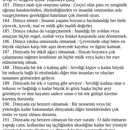
183 . Dünya malı için onurunu satma : Geçici olan para ve zenginlik
uğruna karakterinden, dürüstlüğünden ve insanlık onurundan asla
vazgeçmemen gerektiğini hatırlatan çok önemli uyarı.
184 . Dünya nimeti : İnsanın yaşamı boyunca faydalandığı her türlü
yiyecek, içecek, mal ve mülk gibi maddi değerler.
185 . Dünya yıkılsa da vazgeçmemek : İnandığı bir yoldan veya
amaçtan hiçbir engel, zorluk veya felaket karşısında asla dönmemek.
186 . Dünya yıkılsa umurunda olmamak : Çevresinde olup biten en
büyük olaylara karşı bile aşırı derecede kayıtsız ve ilgisiz kalmak.
187 . Dünyada bir dikili ağacı olmamak : Hayatı boyunca çok
çalışmasına rağmen kendisine ait hiçbir mülk veya kalıcı bir eser
edinememiş olmak.
188 . Dünyada bir tek o kalmış gibi : Sevdiği kişiye o kadar büyük
bir tutkuyla bağlı ki etrafındaki diğer tüm insanları ve olayları
tamamen görmezden geliyor.
189 . Dünyada bir tek o varmış gibi seviyor : Sevdiği kadına olan o
tutkusu ve bağlılığı o kadar büyük ki gözü başka hiçbir şeyi
görmüyor ve tüm hayatını sadece onun o bir tek gülüşü üzerine
kurmuş durumda.
190 . Dünyada eşi benzeri olmamak : Bir nesnenin veya bir
yeteneğin kalite bakımından dünyadaki diğer örneklerinden çok
üstün ve eşsiz olması durumu.
191 . Dünyada eşi benzeri olmayan bir eser yarattı : O dahi mimarın
yaptığı cami, kullanılan taş işçiliğinden akustiğine kadar her yönüyle