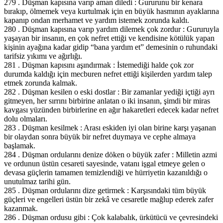
279 . Düşman kapısına varıp aman diledi : Gururunu bir kenara
bırakıp, ölmemek veya kurtulmak için en büyük hasmının ayaklarına
kapanıp ondan merhamet ve yardım istemek zorunda kaldı.
280 . Düşman kapısına varıp yardım dilemek çok zordur : Gururuyla
yaşayan bir insanın, en çok nefret ettiği ve kendisine kötülük yapan
kişinin ayağına kadar gidip “bana yardım et” demesinin o ruhundaki
tarifsiz yıkımı ve ağırlığı.
281 . Düşman kapısını aşındırmak : İstemediği halde çok zor
durumda kaldığı için mecburen nefret ettiği kişilerden yardım talep
etmek zorunda kalmak.
282 . Düşman kesilen o eski dostlar : Bir zamanlar yediği içtiği ayrı
gitmeyen, her sırrını birbirine anlatan o iki insanın, şimdi bir miras
kavgası yüzünden birbirlerine en ağır hakaretleri edecek kadar nefret
dolu olmaları.
283 . Düşman kesilmek : Arası eskiden iyi olan birine karşı yaşanan
bir olaydan sonra büyük bir nefret duymaya ve cephe almaya
başlamak.
284 . Düşman ordularını denize döken o büyük zafer : Milletin azmi
ve ordunun üstün cesareti sayesinde, vatanı işgal etmeye gelen o
devasa güçlerin tamamen temizlendiği ve hürriyetin kazanıldığı o
unutulmaz tarihi gün.
285 . Düşman ordularını dize getirmek : Karşısındaki tüm büyük
güçleri ve engelleri üstün bir zekâ ve cesaretle mağlup ederek zafer
kazanmak.
286 . Düşman ordusu gibi : Çok kalabalık, ürkütücü ve çevresindeki