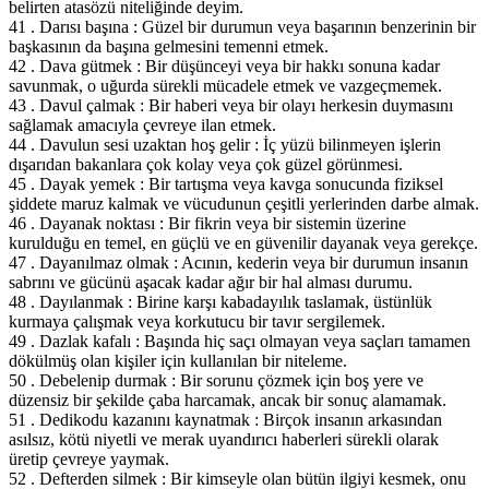
belirten atasözü niteliğinde deyim.
41 . Darısı başına : Güzel bir durumun veya başarının benzerinin bir
başkasının da başına gelmesini temenni etmek.
42 . Dava gütmek : Bir düşünceyi veya bir hakkı sonuna kadar
savunmak, o uğurda sürekli mücadele etmek ve vazgeçmemek.
43 . Davul çalmak : Bir haberi veya bir olayı herkesin duymasını
sağlamak amacıyla çevreye ilan etmek.
44 . Davulun sesi uzaktan hoş gelir : İç yüzü bilinmeyen işlerin
dışarıdan bakanlara çok kolay veya çok güzel görünmesi.
45 . Dayak yemek : Bir tartışma veya kavga sonucunda fiziksel
şiddete maruz kalmak ve vücudunun çeşitli yerlerinden darbe almak.
46 . Dayanak noktası : Bir fikrin veya bir sistemin üzerine
kurulduğu en temel, en güçlü ve en güvenilir dayanak veya gerekçe.
47 . Dayanılmaz olmak : Acının, kederin veya bir durumun insanın
sabrını ve gücünü aşacak kadar ağır bir hal alması durumu.
48 . Dayılanmak : Birine karşı kabadayılık taslamak, üstünlük
kurmaya çalışmak veya korkutucu bir tavır sergilemek.
49 . Dazlak kafalı : Başında hiç saçı olmayan veya saçları tamamen
dökülmüş olan kişiler için kullanılan bir niteleme.
50 . Debelenip durmak : Bir sorunu çözmek için boş yere ve
düzensiz bir şekilde çaba harcamak, ancak bir sonuç alamamak.
51 . Dedikodu kazanını kaynatmak : Birçok insanın arkasından
asılsız, kötü niyetli ve merak uyandırıcı haberleri sürekli olarak
üretip çevreye yaymak.
52 . Defterden silmek : Bir kimseyle olan bütün ilgiyi kesmek, onu