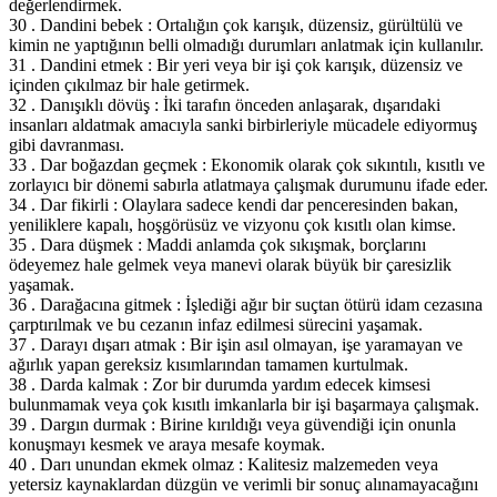
değerlendirmek.
30 . Dandini bebek : Ortalığın çok karışık, düzensiz, gürültülü ve
kimin ne yaptığının belli olmadığı durumları anlatmak için kullanılır.
31 . Dandini etmek : Bir yeri veya bir işi çok karışık, düzensiz ve
içinden çıkılmaz bir hale getirmek.
32 . Danışıklı dövüş : İki tarafın önceden anlaşarak, dışarıdaki
insanları aldatmak amacıyla sanki birbirleriyle mücadele ediyormuş
gibi davranması.
33 . Dar boğazdan geçmek : Ekonomik olarak çok sıkıntılı, kısıtlı ve
zorlayıcı bir dönemi sabırla atlatmaya çalışmak durumunu ifade eder.
34 . Dar fikirli : Olaylara sadece kendi dar penceresinden bakan,
yeniliklere kapalı, hoşgörüsüz ve vizyonu çok kısıtlı olan kimse.
35 . Dara düşmek : Maddi anlamda çok sıkışmak, borçlarını
ödeyemez hale gelmek veya manevi olarak büyük bir çaresizlik
yaşamak.
36 . Darağacına gitmek : İşlediği ağır bir suçtan ötürü idam cezasına
çarptırılmak ve bu cezanın infaz edilmesi sürecini yaşamak.
37 . Darayı dışarı atmak : Bir işin asıl olmayan, işe yaramayan ve
ağırlık yapan gereksiz kısımlarından tamamen kurtulmak.
38 . Darda kalmak : Zor bir durumda yardım edecek kimsesi
bulunmamak veya çok kısıtlı imkanlarla bir işi başarmaya çalışmak.
39 . Dargın durmak : Birine kırıldığı veya güvendiği için onunla
konuşmayı kesmek ve araya mesafe koymak.
40 . Darı unundan ekmek olmaz : Kalitesiz malzemeden veya
yetersiz kaynaklardan düzgün ve verimli bir sonuç alınamayacağını