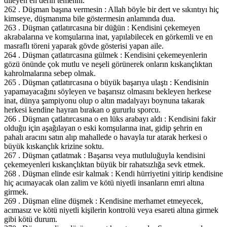
dileyen en derin temenni.
262 . Düşman başına vermesin : Allah böyle bir dert ve sıkıntıyı hiç
kimseye, düşmanıma bile göstermesin anlamında dua.
263 . Düşman çatlatırcasına bir düğün : Kendisini çekemeyen
akrabalarına ve komşularına inat, yapılabilecek en görkemli ve en
masraflı töreni yaparak gövde gösterisi yapan aile.
264 . Düşman çatlatırcasına gülmek : Kendisini çekemeyenlerin
gözü önünde çok mutlu ve neşeli görünerek onların kıskançlıktan
kahrolmalarına sebep olmak.
265 . Düşman çatlatırcasına o büyük başarıya ulaştı : Kendisinin
yapamayacağını söyleyen ve başarısız olmasını bekleyen herkese
inat, dünya şampiyonu olup o altın madalyayı boynuna takarak
herkesi kendine hayran bırakan o gururlu sporcu.
266 . Düşman çatlatırcasına o en lüks arabayı aldı : Kendisini fakir
olduğu için aşağılayan o eski komşularına inat, gidip şehrin en
pahalı aracını satın alıp mahallede o havayla tur atarak herkesi o
büyük kıskançlık krizine soktu.
267 . Düşman çatlatmak : Başarısı veya mutluluğuyla kendisini
çekemeyenleri kıskançlıktan büyük bir rahatsızlığa sevk etmek.
268 . Düşman elinde esir kalmak : Kendi hürriyetini yitirip kendisine
hiç acımayacak olan zalim ve kötü niyetli insanların emri altına
girmek.
269 . Düşman eline düşmek : Kendisine merhamet etmeyecek,
acımasız ve kötü niyetli kişilerin kontrolü veya esareti altına girmek
gibi kötü durum.