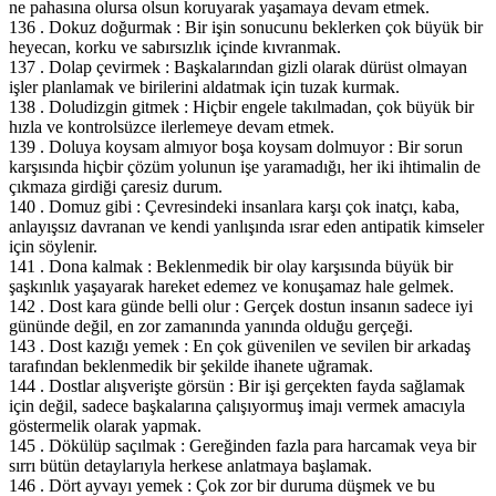
ne pahasına olursa olsun koruyarak yaşamaya devam etmek.
136 . Dokuz doğurmak : Bir işin sonucunu beklerken çok büyük bir
heyecan, korku ve sabırsızlık içinde kıvranmak.
137 . Dolap çevirmek : Başkalarından gizli olarak dürüst olmayan
işler planlamak ve birilerini aldatmak için tuzak kurmak.
138 . Doludizgin gitmek : Hiçbir engele takılmadan, çok büyük bir
hızla ve kontrolsüzce ilerlemeye devam etmek.
139 . Doluya koysam almıyor boşa koysam dolmuyor : Bir sorun
karşısında hiçbir çözüm yolunun işe yaramadığı, her iki ihtimalin de
çıkmaza girdiği çaresiz durum.
140 . Domuz gibi : Çevresindeki insanlara karşı çok inatçı, kaba,
anlayışsız davranan ve kendi yanlışında ısrar eden antipatik kimseler
için söylenir.
141 . Dona kalmak : Beklenmedik bir olay karşısında büyük bir
şaşkınlık yaşayarak hareket edemez ve konuşamaz hale gelmek.
142 . Dost kara günde belli olur : Gerçek dostun insanın sadece iyi
gününde değil, en zor zamanında yanında olduğu gerçeği.
143 . Dost kazığı yemek : En çok güvenilen ve sevilen bir arkadaş
tarafından beklenmedik bir şekilde ihanete uğramak.
144 . Dostlar alışverişte görsün : Bir işi gerçekten fayda sağlamak
için değil, sadece başkalarına çalışıyormuş imajı vermek amacıyla
göstermelik olarak yapmak.
145 . Dökülüp saçılmak : Gereğinden fazla para harcamak veya bir
sırrı bütün detaylarıyla herkese anlatmaya başlamak.
146 . Dört ayvayı yemek : Çok zor bir duruma düşmek ve bu