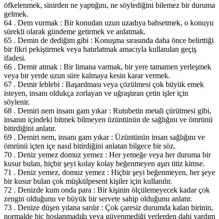
öfkelenmek, sinirden ne yaptığını, ne söylediğini bilemez bir duruma
gelmek.
64 . Dem vurmak : Bir konudan uzun uzadıya bahsetmek, o konuyu
sürekli olarak gündeme getirmek ve anlatmak.
65 . Demin de dediğim gibi : Konuşma sırasında daha önce belirttiği
bir fikri pekiştirmek veya hatırlatmak amacıyla kullanılan geçiş
ifadesi.
66 . Demir atmak : Bir limana varmak, bir yere tamamen yerleşmek
veya bir yerde uzun süre kalmaya kesin karar vermek.
67 . Demir leblebi : Başarılması veya çözülmesi çok büyük emek
isteyen, insanı oldukça zorlayan ve uğraştıran çetin işler için
söylenir.
68 . Demiri nem insanı gam yıkar : Rutubetin metali çürütmesi gibi,
insanın içindeki bitmek bilmeyen üzüntünün de sağlığını ve ömrünü
bitirdiğini anlatır.
69 . Demiri nem, insanı gam yıkar : Üzüntünün insan sağlığını ve
ömrünü içten içe nasıl bitirdiğini anlatan bilgece bir söz.
70 . Deniz yemez domuz yemez : Her yemeğe veya her duruma bir
kusur bulan, hiçbir şeyi kolay kolay beğenmeyen aşırı titiz kimse.
71 . Deniz yemez, domuz yemez : Hiçbir şeyi beğenmeyen, her şeye
bir kusur bulan çok müşkülpesent kişiler için kullanılır.
72 . Denizde kum onda para : Bir kişinin ölçülemeyecek kadar çok
zengin olduğunu ve büyük bir servete sahip olduğunu anlatır.
73 . Denize düşen yılana sarılır : Çok çaresiz durumda kalan birinin,
normalde hiç hoşlanmadığı veya güvenmediği yerlerden dahi yardım