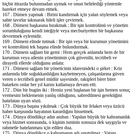
hiçbir itirazda bulunmadan uymak ve onun belirlediği yöntemle
hareket etmeye devam etmek.
167 . Dümen yapmak : Birini kandırmak için yalan söylemek veya
sahte tavırlar takınarak hileli işler çevirmek.
168 . Dümeni başkasına bırakmak : Bir işin kontrolünü ve yönetim
sorumluluğunu kendi isteğiyle veya mecburiyetten bir başkasına
devretmek eylemidir.
169 . Dümeni elinde tutmak : Bir işin veya bir kurumun yönetimini
ve kontrolünü tek başına elinde bulundurmak.
170 . Dümeni sağlam bir gemi : Hem gerçek anlamda hem de bir
kurumun veya ailenin yönetiminin çok güvenilir, tecrübeli ve
dirayetli ellerde olduğunu anlatır.
171 . Dümeni sağlam bir yöneticinin idaresindeki o şirket : Kriz
anlarında bile soğukkanlılığını kaybetmeyen, çalışanlarına güven
veren o tecrübeli genel müdür sayesinde, rakipleri birer birer
batarken onlar her yıl karını katlamaya devam etti.
172 . Dün bir bugün iki : Henüz yeni başlanan bir işin hemen sonuç
vermesini beklemenin yanlış olduğunu, sabredilmesi gerektiğini
hatırlatan uyarı sözü.
173 . Dünya başına yıkılmak : Çok büyük bir felaket veya üzücü
haber karşısında hayatının karardığını hissetmek.
174 . Dünya döndükçe adın anılsın : Yapılan büyük bir kahramanlık
veya hizmet sonrasında, o kişinin isminin sonsuza dek saygıyla ve
rahmetle hatırlanması için edilen dua.
175 . Dünya döndükçe o kahramanın adı unutulmaz : Vatanı