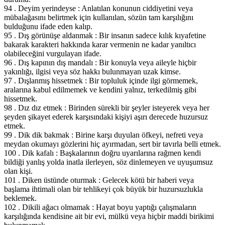
94 . Deyim yerindeyse : Anlatılan konunun ciddiyetini veya
mübalağasını belirtmek için kullanılan, sözün tam karşılığını
bulduğunu ifade eden kalıp.
95 . Dış görünüşe aldanmak : Bir insanın sadece kılık kıyafetine
bakarak karakteri hakkında karar vermenin ne kadar yanıltıcı
olabileceğini vurgulayan ifade.
96 . Dış kapının dış mandalı : Bir konuyla veya aileyle hiçbir
yakınlığı, ilgisi veya söz hakkı bulunmayan uzak kimse.
97 . Dışlanmış hissetmek : Bir topluluk içinde ilgi görmemek,
aralarına kabul edilmemek ve kendini yalnız, terkedilmiş gibi
hissetmek.
98 . Dız dız etmek : Birinden sürekli bir şeyler isteyerek veya her
şeyden şikayet ederek karşısındaki kişiyi aşırı derecede huzursuz
etmek.
99 . Dik dik bakmak : Birine karşı duyulan öfkeyi, nefreti veya
meydan okumayı gözlerini hiç ayırmadan, sert bir tavırla belli etmek.
100 . Dik kafalı : Başkalarının doğru uyarılarına rağmen kendi
bildiği yanlış yolda inatla ilerleyen, söz dinlemeyen ve uyuşumsuz
olan kişi.
101 . Diken üstünde oturmak : Gelecek kötü bir haberi veya
başlama ihtimali olan bir tehlikeyi çok büyük bir huzursuzlukla
beklemek.
102 . Dikili ağacı olmamak : Hayat boyu yaptığı çalışmaların
karşılığında kendisine ait bir evi, mülkü veya hiçbir maddi birikimi