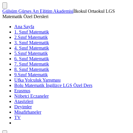
İçeriğe
atla
Arama
Gülsüm Gürses Arı Eğitim Akademisi
İlkokul Ortaokul LGS
Çubuğunu
Matematik Özel Dersleri
Göster/Gizle
Ana Sayfa
1. Sınıf Matematik
2.Sınıf Matematik
3. Sınıf Matematik
4. Sınıf Matematik
5.Sınıf Matematik
6. Sınıf Matematik
7. Sınıf Matematik
8. Sınıf Matematik
9.Sınıf Matematik
Ufka Yolculuk Yarışması
Bolu Matematik İngilizce LGS Özel Ders
Erasmus
Nöbetçi Eczaneler
Atasözleri
Deyimler
Misafirhaneler
TV