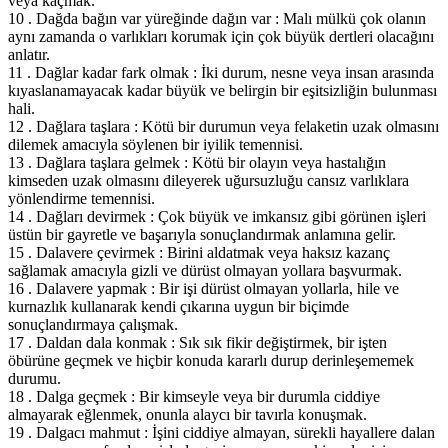
veya kaçmak.
10 . Dağda bağın var yüreğinde dağın var : Malı mülkü çok olanın
aynı zamanda o varlıkları korumak için çok büyük dertleri olacağını
anlatır.
11 . Dağlar kadar fark olmak : İki durum, nesne veya insan arasında
kıyaslanamayacak kadar büyük ve belirgin bir eşitsizliğin bulunması
hali.
12 . Dağlara taşlara : Kötü bir durumun veya felaketin uzak olmasını
dilemek amacıyla söylenen bir iyilik temennisi.
13 . Dağlara taşlara gelmek : Kötü bir olayın veya hastalığın
kimseden uzak olmasını dileyerek uğursuzluğu cansız varlıklara
yönlendirme temennisi.
14 . Dağları devirmek : Çok büyük ve imkansız gibi görünen işleri
üstün bir gayretle ve başarıyla sonuçlandırmak anlamına gelir.
15 . Dalavere çevirmek : Birini aldatmak veya haksız kazanç
sağlamak amacıyla gizli ve dürüst olmayan yollara başvurmak.
16 . Dalavere yapmak : Bir işi dürüst olmayan yollarla, hile ve
kurnazlık kullanarak kendi çıkarına uygun bir biçimde
sonuçlandırmaya çalışmak.
17 . Daldan dala konmak : Sık sık fikir değiştirmek, bir işten
öbürüne geçmek ve hiçbir konuda kararlı durup derinleşememek
durumu.
18 . Dalga geçmek : Bir kimseyle veya bir durumla ciddiye
almayarak eğlenmek, onunla alaycı bir tavırla konuşmak.
19 . Dalgacı mahmut : İşini ciddiye almayan, sürekli hayallere dalan