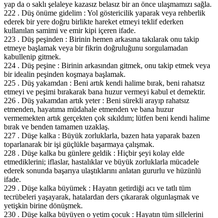
yap da o saklı şelaleye kazasız belasız bir an önce ulaşmamızı sağla.
222 . Düş önüme gidelim : Yol göstericilik yaparak veya rehberlik
ederek bir yere doğru birlikte hareket etmeyi teklif ederken
kullanılan samimi ve emir kipi içeren ifade.
223 . Düş peşinden : Birinin hemen arkasına takılarak onu takip
etmeye başlamak veya bir fikrin doğruluğunu sorgulamadan
kabullenip gitmek.
224 . Düş peşine : Birinin arkasından gitmek, onu takip etmek veya
bir idealin peşinden koşmaya başlamak.
225 . Düş yakamdan : Beni artık kendi halime bırak, beni rahatsız
etmeyi ve peşimi bırakarak bana huzur vermeyi kabul et demektir.
226 . Düş yakamdan artık yeter : Beni sürekli arayıp rahatsız
etmenden, hayatıma müdahale etmenden ve bana huzur
vermemekten artık gerçekten çok sıkıldım; lütfen beni kendi halime
bırak ve benden tamamen uzaklaş.
227 . Düşe kalka : Büyük zorluklarla, bazen hata yaparak bazen
toparlanarak bir işi güçlükle başarmaya çalışmak.
228 . Düşe kalka bu günlere geldik : Hiçbir şeyi kolay elde
etmediklerini; iflaslar, hastalıklar ve büyük zorluklarla mücadele
ederek sonunda başarıya ulaştıklarını anlatan gururlu ve hüzünlü
ifade.
229 . Düşe kalka büyümek : Hayatın getirdiği acı ve tatlı tüm
tecrübeleri yaşayarak, hatalardan ders çıkararak olgunlaşmak ve
yetişkin birine dönüşmek.
230 . Düşe kalka büyüyen o yetim çocuk : Hayatın tüm sillelerini