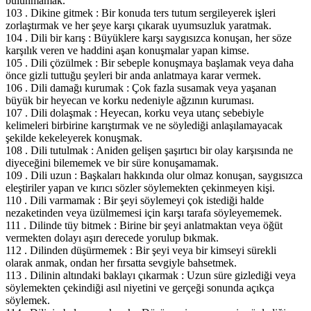
bulunmamak.
103 . Dikine gitmek : Bir konuda ters tutum sergileyerek işleri
zorlaştırmak ve her şeye karşı çıkarak uyumsuzluk yaratmak.
104 . Dili bir karış : Büyüklere karşı saygısızca konuşan, her söze
karşılık veren ve haddini aşan konuşmalar yapan kimse.
105 . Dili çözülmek : Bir sebeple konuşmaya başlamak veya daha
önce gizli tuttuğu şeyleri bir anda anlatmaya karar vermek.
106 . Dili damağı kurumak : Çok fazla susamak veya yaşanan
büyük bir heyecan ve korku nedeniyle ağzının kuruması.
107 . Dili dolaşmak : Heyecan, korku veya utanç sebebiyle
kelimeleri birbirine karıştırmak ve ne söylediği anlaşılamayacak
şekilde kekeleyerek konuşmak.
108 . Dili tutulmak : Aniden gelişen şaşırtıcı bir olay karşısında ne
diyeceğini bilememek ve bir süre konuşamamak.
109 . Dili uzun : Başkaları hakkında olur olmaz konuşan, saygısızca
eleştiriler yapan ve kırıcı sözler söylemekten çekinmeyen kişi.
110 . Dili varmamak : Bir şeyi söylemeyi çok istediği halde
nezaketinden veya üzülmemesi için karşı tarafa söyleyememek.
111 . Dilinde tüy bitmek : Birine bir şeyi anlatmaktan veya öğüt
vermekten dolayı aşırı derecede yorulup bıkmak.
112 . Dilinden düşürmemek : Bir şeyi veya bir kimseyi sürekli
olarak anmak, ondan her fırsatta sevgiyle bahsetmek.
113 . Dilinin altındaki baklayı çıkarmak : Uzun süre gizlediği veya
söylemekten çekindiği asıl niyetini ve gerçeği sonunda açıkça
söylemek.