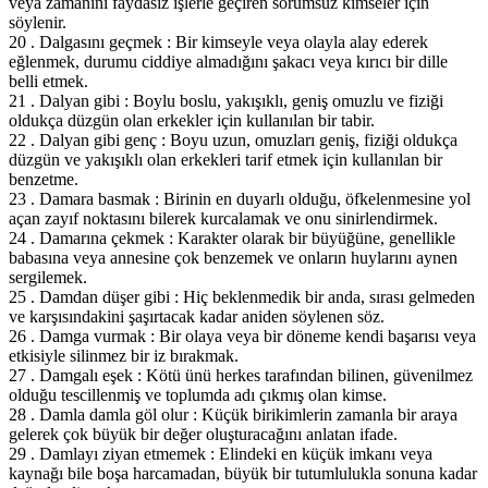
veya zamanını faydasız işlerle geçiren sorumsuz kimseler için
söylenir.
20 . Dalgasını geçmek : Bir kimseyle veya olayla alay ederek
eğlenmek, durumu ciddiye almadığını şakacı veya kırıcı bir dille
belli etmek.
21 . Dalyan gibi : Boylu boslu, yakışıklı, geniş omuzlu ve fiziği
oldukça düzgün olan erkekler için kullanılan bir tabir.
22 . Dalyan gibi genç : Boyu uzun, omuzları geniş, fiziği oldukça
düzgün ve yakışıklı olan erkekleri tarif etmek için kullanılan bir
benzetme.
23 . Damara basmak : Birinin en duyarlı olduğu, öfkelenmesine yol
açan zayıf noktasını bilerek kurcalamak ve onu sinirlendirmek.
24 . Damarına çekmek : Karakter olarak bir büyüğüne, genellikle
babasına veya annesine çok benzemek ve onların huylarını aynen
sergilemek.
25 . Damdan düşer gibi : Hiç beklenmedik bir anda, sırası gelmeden
ve karşısındakini şaşırtacak kadar aniden söylenen söz.
26 . Damga vurmak : Bir olaya veya bir döneme kendi başarısı veya
etkisiyle silinmez bir iz bırakmak.
27 . Damgalı eşek : Kötü ünü herkes tarafından bilinen, güvenilmez
olduğu tescillenmiş ve toplumda adı çıkmış olan kimse.
28 . Damla damla göl olur : Küçük birikimlerin zamanla bir araya
gelerek çok büyük bir değer oluşturacağını anlatan ifade.
29 . Damlayı ziyan etmemek : Elindeki en küçük imkanı veya
kaynağı bile boşa harcamadan, büyük bir tutumlulukla sonuna kadar