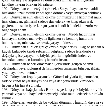
görenleri hayrete düşüren ve dünyadaki tüm sanat tarihçilerini
kendine hayran bırakan bir şaheser.
192 . Dünyadan elini eteğini çekmek : Sosyal hayattan ve maddi
hırslardan uzaklaşarak kendi içine dönmek veya inzivaya çekilmek.
193 . Dünyadan elini eteğini çekmiş bir münzevi : Hiçbir mal mülk
hırsı olmayan, günlerini sadece dua ederek ve kitap okuyarak
geçiren, kimsenin işine karışmayan o kendi halindeki huzurlu ve
bilge yaşlı adam.
194 . Dünyadan elini eteğini çekmiş derviş : Maddi hiçbir hırsı
kalmayan, sadece maneviyatla ilgilenen ve kendi iç huzurunu
bulmuş olan, mütevazı ve sessiz yaşayan kimse.
195 . Dünyadan elini eteğini çekmiş o bilge derviş : Dağ başındaki o
küçük kulübede kendi sebzesini yetiştirip, sadece tefekkürle ve
doğayla iç içe yaşayan, o büyük şehirlerin gürültüsünden ve
hırsından tamamen kurtulmuş huzurlu insan.
196 . Dünyadan haberi olmamak : Çevresinde gelişen önemli
olaylardan veya toplumsal değişimlerden tamamen bihaber, ilgisiz
yaşamaya devam etmek.
197 . Dünyadan kopuk yaşamak : Güncel olaylarla ilgilenmeden,
sadece kendi hayal dünyasında veya dar çevresinde kimseden
habersiz bir hayat sürmek.
198 . Dünyaları bağışlamak : Bir kimseye karşı çok büyük bir iyilik
yapmak veya onu hayal edemeyeceği kadar mutlu edecek bir imkân
sunmak.
199 . Dünyaları verseler de bu yoldan dönmem : İnandığı davaya ve