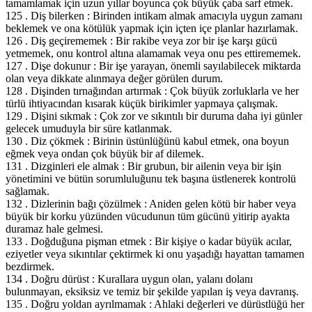
tamamlamak için uzun yıllar boyunca çok büyük çaba sarf etmek.
125 . Diş bilerken : Birinden intikam almak amacıyla uygun zamanı
beklemek ve ona kötülük yapmak için içten içe planlar hazırlamak.
126 . Diş geçirememek : Bir rakibe veya zor bir işe karşı gücü
yetmemek, onu kontrol altına alamamak veya onu pes ettirememek.
127 . Dişe dokunur : Bir işe yarayan, önemli sayılabilecek miktarda
olan veya dikkate alınmaya değer görülen durum.
128 . Dişinden tırnağından artırmak : Çok büyük zorluklarla ve her
türlü ihtiyacından kısarak küçük birikimler yapmaya çalışmak.
129 . Dişini sıkmak : Çok zor ve sıkıntılı bir duruma daha iyi günler
gelecek umuduyla bir süre katlanmak.
130 . Diz çökmek : Birinin üstünlüğünü kabul etmek, ona boyun
eğmek veya ondan çok büyük bir af dilemek.
131 . Dizginleri ele almak : Bir grubun, bir ailenin veya bir işin
yönetimini ve bütün sorumluluğunu tek başına üstlenerek kontrolü
sağlamak.
132 . Dizlerinin bağı çözülmek : Aniden gelen kötü bir haber veya
büyük bir korku yüzünden vücudunun tüm gücünü yitirip ayakta
duramaz hale gelmesi.
133 . Doğduğuna pişman etmek : Bir kişiye o kadar büyük acılar,
eziyetler veya sıkıntılar çektirmek ki onu yaşadığı hayattan tamamen
bezdirmek.
134 . Doğru dürüst : Kurallara uygun olan, yalanı dolanı
bulunmayan, eksiksiz ve temiz bir şekilde yapılan iş veya davranış.
135 . Doğru yoldan ayrılmamak : Ahlaki değerleri ve dürüstlüğü her