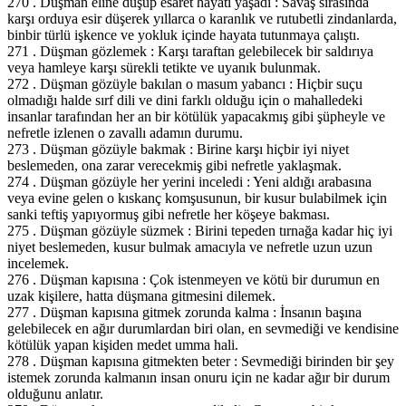
270 . Düşman eline düşüp esaret hayatı yaşadı : Savaş sırasında
karşı orduya esir düşerek yıllarca o karanlık ve rutubetli zindanlarda,
binbir türlü işkence ve yokluk içinde hayata tutunmaya çalıştı.
271 . Düşman gözlemek : Karşı taraftan gelebilecek bir saldırıya
veya hamleye karşı sürekli tetikte ve uyanık bulunmak.
272 . Düşman gözüyle bakılan o masum yabancı : Hiçbir suçu
olmadığı halde sırf dili ve dini farklı olduğu için o mahalledeki
insanlar tarafından her an bir kötülük yapacakmış gibi şüpheyle ve
nefretle izlenen o zavallı adamın durumu.
273 . Düşman gözüyle bakmak : Birine karşı hiçbir iyi niyet
beslemeden, ona zarar verecekmiş gibi nefretle yaklaşmak.
274 . Düşman gözüyle her yerini inceledi : Yeni aldığı arabasına
veya evine gelen o kıskanç komşusunun, bir kusur bulabilmek için
sanki teftiş yapıyormuş gibi nefretle her köşeye bakması.
275 . Düşman gözüyle süzmek : Birini tepeden tırnağa kadar hiç iyi
niyet beslemeden, kusur bulmak amacıyla ve nefretle uzun uzun
incelemek.
276 . Düşman kapısına : Çok istenmeyen ve kötü bir durumun en
uzak kişilere, hatta düşmana gitmesini dilemek.
277 . Düşman kapısına gitmek zorunda kalma : İnsanın başına
gelebilecek en ağır durumlardan biri olan, en sevmediği ve kendisine
kötülük yapan kişiden medet umma hali.
278 . Düşman kapısına gitmekten beter : Sevmediği birinden bir şey
istemek zorunda kalmanın insan onuru için ne kadar ağır bir durum
olduğunu anlatır.