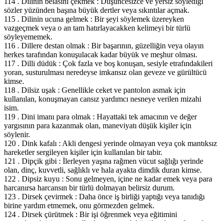
114 . Dilinin belasını çekmek : Düşüncesizce ve yersiz söylediği
sözler yüzünden başına büyük dertler veya sıkıntılar açmak.
115 . Dilinin ucuna gelmek : Bir şeyi söylemek üzereyken
vazgeçmek veya o an tam hatırlayacakken kelimeyi bir türlü
söyleyememek.
116 . Dillere destan olmak : Bir başarının, güzelliğin veya olayın
herkes tarafından konuşulacak kadar büyük ve meşhur olması.
117 . Dilli düdük : Çok fazla ve boş konuşan, sesiyle etrafındakileri
yoran, susturulması neredeyse imkansız olan geveze ve gürültücü
kimse.
118 . Dilsiz uşak : Genellikle ceket ve pantolon asmak için
kullanılan, konuşmayan cansız yardımcı nesneye verilen mizahi
isim.
119 . Dini imanı para olmak : Hayattaki tek amacının ve değer
yargısının para kazanmak olan, maneviyatı düşük kişiler için
söylenir.
120 . Dink kafalı : Akli dengesi yerinde olmayan veya çok mantıksız
hareketler sergileyen kişiler için kullanılan bir tabir.
121 . Dipçik gibi : İlerleyen yaşına rağmen vücut sağlığı yerinde
olan, dinç, kuvvetli, sağlıklı ve hala ayakta dimdik duran kimse.
122 . Dipsiz kuyu : Sonu gelmeyen, içine ne kadar emek veya para
harcanırsa harcansın bir türlü dolmayan belirsiz durum.
123 . Dirsek çevirmek : Daha önce iş birliği yaptığı veya tanıdığı
birine yardım etmemek, onu görmezden gelmek.
124 . Dirsek çürütmek : Bir işi öğrenmek veya eğitimini