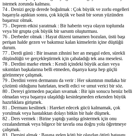
istemek zorunda kalması.
74 . Denizi geçip derede boğulmak : Çok büyük ve zorlu engelleri
başarıyla aştıktan sonra, çok küçük ve basit bir sorun yüzünden
başarısız olmak.
75 . Deprem etkisi yaratmak : Bir haberin veya olayın toplumda
veya bir grupta çok büyük bir sarsıntı oluşturması.
76 . Derbeder olmak : Hayat düzeni tamamen bozulan, üstü başı
perişan halde gezen ve bakımsız kalan kimselerin içine düştüğü
durum.
77 . Derdi günü : Bir insanın zihnini her an meşgul eden, sürekli
düşündüğü ve gerçekleştirmek için çabaladığı tek ana meselesi.
78 . Derdini marke etmek : Kendi içindeki büyük acıları veya
sıkıntıları başkalarına belli etmeden, dışarıya karşı hep güçlü
görünmeye çalışmak.
79 . Derdini veren dermanını da verir : Her sıkıntının mutlaka bir
çözümü olduğunu hatırlatan, teselli edici ve umut verici bir söz.
80 . Dereyi görmeden paçaları sıvamak : Bir işin sonucu henüz belli
olmadan veya başarıya ulaşıldığı kesinleşmeden erkenden büyük
hazırlıklara girişmek.
81 . Dermanı kesilmek : Hareket edecek gücü kalmamak, çok
yorulmak veya hastalıktan dolayı bitkin bir hale düşmek.
82 . Ders vermek : Birine yaptığı yanlışı göstermek için onu
cezalandırmak veya bilgece bir tavırla ona doğru yolu öğretmeye
çalışmak.
83 . Dersini almak : Başına gelen kötü bir olaydan ötürü hatasını