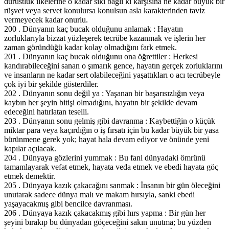
dürüstlük ilkelerine o kadar sıkı bağlı ki karşısına ne kadar büyük bir
rüşvet veya servet konulursa konulsun asla karakterinden taviz
vermeyecek kadar onurlu.
200 . Dünyanın kaç bucak olduğunu anlamak : Hayatın
zorluklarıyla bizzat yüzleşerek tecrübe kazanmak ve işlerin her
zaman göründüğü kadar kolay olmadığını fark etmek.
201 . Dünyanın kaç bucak olduğunu ona öğrettiler : Herkesi
kandırabileceğini sanan o şımarık gence, hayatın gerçek zorluklarını
ve insanların ne kadar sert olabileceğini yaşattıkları o acı tecrübeyle
çok iyi bir şekilde gösterdiler.
202 . Dünyanın sonu değil ya : Yaşanan bir başarısızlığın veya
kaybın her şeyin bitişi olmadığını, hayatın bir şekilde devam
edeceğini hatırlatan teselli.
203 . Dünyanın sonu gelmiş gibi davranma : Kaybettiğin o küçük
miktar para veya kaçırdığın o iş fırsatı için bu kadar büyük bir yasa
bürünmene gerek yok; hayat hala devam ediyor ve önünde yeni
kapılar açılacak.
204 . Dünyaya gözlerini yummak : Bu fani dünyadaki ömrünü
tamamlayarak vefat etmek, hayata veda etmek ve ebedi hayata göç
etmek demektir.
205 . Dünyaya kazık çakacağını sanmak : İnsanın bir gün öleceğini
unutarak sadece dünya malı ve makam hırsıyla, sanki ebedi
yaşayacakmış gibi bencilce davranması.
206 . Dünyaya kazık çakacakmış gibi hırs yapma : Bir gün her
şeyini bırakıp bu dünyadan göçeceğini sakın unutma; bu yüzden