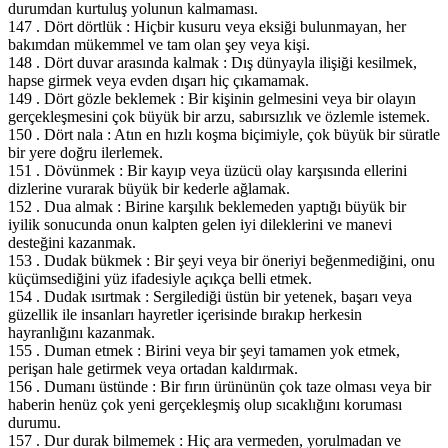
durumdan kurtuluş yolunun kalmaması.
147 . Dört dörtlük : Hiçbir kusuru veya eksiği bulunmayan, her
bakımdan mükemmel ve tam olan şey veya kişi.
148 . Dört duvar arasında kalmak : Dış dünyayla ilişiği kesilmek,
hapse girmek veya evden dışarı hiç çıkamamak.
149 . Dört gözle beklemek : Bir kişinin gelmesini veya bir olayın
gerçekleşmesini çok büyük bir arzu, sabırsızlık ve özlemle istemek.
150 . Dört nala : Atın en hızlı koşma biçimiyle, çok büyük bir süratle
bir yere doğru ilerlemek.
151 . Dövünmek : Bir kayıp veya üzücü olay karşısında ellerini
dizlerine vurarak büyük bir kederle ağlamak.
152 . Dua almak : Birine karşılık beklemeden yaptığı büyük bir
iyilik sonucunda onun kalpten gelen iyi dileklerini ve manevi
desteğini kazanmak.
153 . Dudak bükmek : Bir şeyi veya bir öneriyi beğenmediğini, onu
küçümsediğini yüz ifadesiyle açıkça belli etmek.
154 . Dudak ısırtmak : Sergilediği üstün bir yetenek, başarı veya
güzellik ile insanları hayretler içerisinde bırakıp herkesin
hayranlığını kazanmak.
155 . Duman etmek : Birini veya bir şeyi tamamen yok etmek,
perişan hale getirmek veya ortadan kaldırmak.
156 . Dumanı üstünde : Bir fırın ürününün çok taze olması veya bir
haberin henüz çok yeni gerçekleşmiş olup sıcaklığını koruması
durumu.
157 . Dur durak bilmemek : Hiç ara vermeden, yorulmadan ve