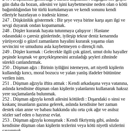
gün daha da bozan, ailesini ve işini kaybetmesine neden olan o kötü
bağımlılığından bir türlü kurtulamayan ve kendi sonunu kendi
elleriyle hazırlayan o iradesiz kimse.
247 . Düşkünlük göstermek : Bir şeye veya birine karşı aşırı ilgi ve
sevgi duyarak ondan kopamamak.
248 . Düşler kurarak hayata tutunmaya çalışıyor : Hastane
odasındaki o çaresiz günlerinde, iyileşip tekrar deniz kenarında
yürüyeceği o güzel zamanların hayalini kurarak yaşama olan
sevincini ve umudunu asla kaybetmeyen o dirençli ruh.
249 . Düşler kurmak : Gelecekle ilgili çok güzel, umut dolu hayaller
peşinde koşmak ve gerçekleşmesini arzuladığı şeyleri zihninde
sürekli canlandırmak.
250 . Düşman ağzı : Birinin iyiliğini istemeyen, art niyetli kişilerin
kullandığı kırıcı, moral bozucu ve yalan yanlış ifadeler bütününe
verilen isim.
251 . Düşman ağzıyla iftira atmak : Kendi arkadaşına veya vatanına,
aslında kendisine düşman olan kişilerin yalanlarını kullanarak haksız
yere suçlamalarda bulunmak.
252 . Düşman ağzıyla kendi ailesini kötüledi : Dışarıdaki o sinsi ve
kıskanç insanların gazına gelerek, aslında kendisine her zaman
destek olan anne ve babası hakkında ulu orta çok ağır ve asılsız
sözler sarf eden o hayırsız evlat.
253 . Düşman ağzıyla konuşmak : Kendi fikriymiş gibi, aslında
kendisine düşman olan kişilerin tezlerini veya kötü niyetli sözlerini
savunmak.