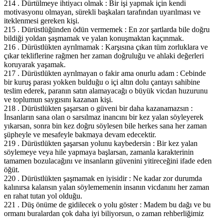
214 . Dürtülmeye ihtiyacı olmak : Bir işi yapmak için kendi
motivasyonu olmayan, sürekli başkaları tarafından uyarılması ve
iteklenmesi gereken kişi.
215 . Dürüstlüğünden ödün vermemek : En zor şartlarda bile doğru
bildiği yoldan şaşmamak ve yalan konuşmaktan kaçınmak.
216 . Dürüstlükten ayrılmamak : Karşısına çıkan tüm zorluklara ve
çıkar tekliflerine rağmen her zaman doğruluğu ve ahlaki değerleri
koruyarak yaşamak.
217 . Dürüstlükten ayrılmayan o fakir ama onurlu adam : Cebinde
bir kuruş parası yokken bulduğu o içi altın dolu çantayı sahibine
teslim ederek, paranın satın alamayacağı o büyük vicdan huzurunu
ve toplumun saygısını kazanan kişi.
218 . Dürüstlükten şaşarsan o güveni bir daha kazanamazsın :
İnsanların sana olan o sarsılmaz inancını bir kez yalan söyleyerek
yıkarsan, sonra bin kez doğru söylesen bile herkes sana her zaman
şüpheyle ve mesafeyle bakmaya devam edecektir.
219 . Dürüstlükten şaşarsan yolunu kaybedersin : Bir kez yalan
söylemeye veya hile yapmaya başlarsan, zamanla karakterinin
tamamen bozulacağını ve insanların güvenini yitireceğini ifade eden
öğüt.
220 . Dürüstlükten şaşmamak en iyisidir : Ne kadar zor durumda
kalınırsa kalansın yalan söylememenin insanın vicdanını her zaman
en rahat tutan yol olduğu.
221 . Düş önüme de gidilecek o yolu göster : Madem bu dağı ve bu
ormanı buralardan çok daha iyi biliyorsun, o zaman rehberliğimiz