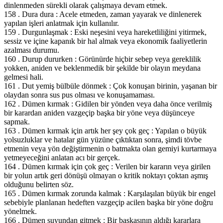
dinlenmeden sürekli olarak çalışmaya devam etmek.
158 . Dura dura : Acele etmeden, zaman yayarak ve dinlenerek
yapılan işleri anlatmak için kullanılır.
159 . Durgunlaşmak : Eski neşesini veya hareketliliğini yitirmek,
sessiz ve içine kapanık bir hal almak veya ekonomik faaliyetlerin
azalması durumu.
160 . Durup dururken : Görünürde hiçbir sebep veya gereklilik
yokken, aniden ve beklenmedik bir şekilde bir olayın meydana
gelmesi hali.
161 . Dut yemiş bülbüle dönmek : Çok konuşan birinin, yaşanan bir
olaydan sonra sus pus olması ve konuşamaması.
162 . Dümen kırmak : Gidilen bir yönden veya daha önce verilmiş
bir karardan aniden vazgeçip başka bir yöne veya düşünceye
sapmak.
163 . Dümen kırmak için artık her şey çok geç : Yapılan o büyük
yolsuzluklar ve hatalar gün yüzüne çıktıktan sonra, şimdi tövbe
etmenin veya yön değiştirmenin o batmakta olan gemiyi kurtarmaya
yetmeyeceğini anlatan acı bir gerçek.
164 . Dümen kırmak için çok geç : Verilen bir kararın veya girilen
bir yolun artık geri dönüşü olmayan o kritik noktayı çoktan aşmış
olduğunu belirten söz.
165 . Dümen kırmak zorunda kalmak : Karşılaşılan büyük bir engel
sebebiyle planlanan hedeften vazgeçip acilen başka bir yöne doğru
yönelmek.
166 . Dümen suyundan gitmek : Bir başkasının aldığı kararlara