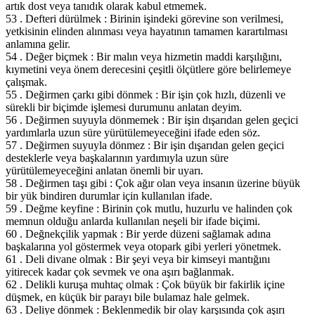
artık dost veya tanıdık olarak kabul etmemek.
53 . Defteri dürülmek : Birinin işindeki görevine son verilmesi,
yetkisinin elinden alınması veya hayatının tamamen karartılması
anlamına gelir.
54 . Değer biçmek : Bir malın veya hizmetin maddi karşılığını,
kıymetini veya önem derecesini çeşitli ölçütlere göre belirlemeye
çalışmak.
55 . Değirmen çarkı gibi dönmek : Bir işin çok hızlı, düzenli ve
sürekli bir biçimde işlemesi durumunu anlatan deyim.
56 . Değirmen suyuyla dönmemek : Bir işin dışarıdan gelen geçici
yardımlarla uzun süre yürütülemeyeceğini ifade eden söz.
57 . Değirmen suyuyla dönmez : Bir işin dışarıdan gelen geçici
desteklerle veya başkalarının yardımıyla uzun süre
yürütülemeyeceğini anlatan önemli bir uyarı.
58 . Değirmen taşı gibi : Çok ağır olan veya insanın üzerine büyük
bir yük bindiren durumlar için kullanılan ifade.
59 . Değme keyfine : Birinin çok mutlu, huzurlu ve halinden çok
memnun olduğu anlarda kullanılan neşeli bir ifade biçimi.
60 . Değnekçilik yapmak : Bir yerde düzeni sağlamak adına
başkalarına yol göstermek veya otopark gibi yerleri yönetmek.
61 . Deli divane olmak : Bir şeyi veya bir kimseyi mantığını
yitirecek kadar çok sevmek ve ona aşırı bağlanmak.
62 . Delikli kuruşa muhtaç olmak : Çok büyük bir fakirlik içine
düşmek, en küçük bir parayı bile bulamaz hale gelmek.
63 . Deliye dönmek : Beklenmedik bir olay karşısında çok aşırı