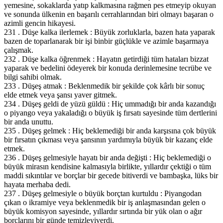
yemesine, sokaklarda yatıp kalkmasına rağmen pes etmeyip okuyan
ve sonunda ülkenin en başarılı cerrahlarından biri olmayı başaran o
azimli gencin hikayesi.
231 . Düşe kalka ilerlemek : Büyük zorluklarla, bazen hata yaparak
bazen de toparlanarak bir işi binbir güçlükle ve azimle başarmaya
çalışmak.
232 . Düşe kalka öğrenmek : Hayatın getirdiği tüm hataları bizzat
yaparak ve bedelini ödeyerek bir konuda derinlemesine tecrübe ve
bilgi sahibi olmak.
233 . Düşeş atmak : Beklenmedik bir şekilde çok kârlı bir sonuç
elde etmek veya şansı yaver gitmek.
234 . Düşeş geldi de yüzü güldü : Hiç ummadığı bir anda kazandığı
o piyango veya yakaladığı o büyük iş fırsatı sayesinde tüm dertlerini
bir anda unuttu.
235 . Düşeş gelmek : Hiç beklemediği bir anda karşısına çok büyük
bir fırsatın çıkması veya şansının yardımıyla büyük bir kazanç elde
etmek.
236 . Düşeş gelmesiyle hayatı bir anda değişti : Hiç beklemediği o
büyük mirasın kendisine kalmasıyla birlikte, yıllardır çektiği o tüm
maddi sıkıntılar ve borçlar bir gecede bitiverdi ve bambaşka, lüks bir
hayata merhaba dedi.
237 . Düşeş gelmesiyle o büyük borçtan kurtuldu : Piyangodan
çıkan o ikramiye veya beklenmedik bir iş anlaşmasından gelen o
büyük komisyon sayesinde, yıllardır sırtında bir yük olan o ağır
borçlarını bir günde temizleyiverdi.