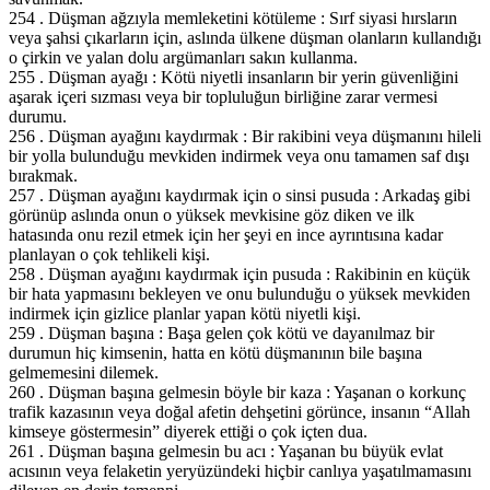
254 . Düşman ağzıyla memleketini kötüleme : Sırf siyasi hırsların
veya şahsi çıkarların için, aslında ülkene düşman olanların kullandığı
o çirkin ve yalan dolu argümanları sakın kullanma.
255 . Düşman ayağı : Kötü niyetli insanların bir yerin güvenliğini
aşarak içeri sızması veya bir topluluğun birliğine zarar vermesi
durumu.
256 . Düşman ayağını kaydırmak : Bir rakibini veya düşmanını hileli
bir yolla bulunduğu mevkiden indirmek veya onu tamamen saf dışı
bırakmak.
257 . Düşman ayağını kaydırmak için o sinsi pusuda : Arkadaş gibi
görünüp aslında onun o yüksek mevkisine göz diken ve ilk
hatasında onu rezil etmek için her şeyi en ince ayrıntısına kadar
planlayan o çok tehlikeli kişi.
258 . Düşman ayağını kaydırmak için pusuda : Rakibinin en küçük
bir hata yapmasını bekleyen ve onu bulunduğu o yüksek mevkiden
indirmek için gizlice planlar yapan kötü niyetli kişi.
259 . Düşman başına : Başa gelen çok kötü ve dayanılmaz bir
durumun hiç kimsenin, hatta en kötü düşmanının bile başına
gelmemesini dilemek.
260 . Düşman başına gelmesin böyle bir kaza : Yaşanan o korkunç
trafik kazasının veya doğal afetin dehşetini görünce, insanın “Allah
kimseye göstermesin” diyerek ettiği o çok içten dua.
261 . Düşman başına gelmesin bu acı : Yaşanan bu büyük evlat
acısının veya felaketin yeryüzündeki hiçbir canlıya yaşatılmamasını