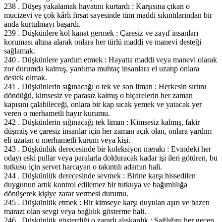
238 . Düşeş yakalamak hayatını kurtardı : Karşısına çıkan o
mucizevi ve çok kârlı fırsat sayesinde tüm maddi sıkıntılarından bir
anda kurtulmayı başardı.
239 . Düşkünlere kol kanat germek : Çaresiz ve zayıf insanları
koruması altına alarak onlara her türlü maddi ve manevi desteği
sağlamak.
240 . Düşkünlere yardım etmek : Hayatta maddi veya manevi olarak
zor durumda kalmış, yardıma muhtaç insanlara el uzatıp onlara
destek olmak.
241 . Düşkünlerin sığınacağı o tek ve son liman : Herkesin sırtını
döndüğü, kimsesiz ve parasız kalmış o biçarelerin her zaman
kapısını çalabileceği, onlara bir kap sıcak yemek ve yatacak yer
veren o merhametli hayır kurumu.
242 . Düşkünlerin sığınacağı tek liman : Kimsesiz kalmış, fakir
düşmüş ve çaresiz insanlar için her zaman açık olan, onlara yardım
eli uzatan o merhametli kurum veya kişi.
243 . Düşkünlük derecesinde bir koleksiyon merakı : Evindeki her
odayı eski pullar veya paralarla dolduracak kadar işi ileri götüren, bu
tutkusu için servet harcayan o takıntılı adamın hali.
244 . Düşkünlük derecesinde sevmek : Birine karşı hissedilen
duygunun artık kontrol edilemez bir tutkuya ve bağımlılığa
dönüşerek kişiye zarar vermesi durumu.
245 . Düşkünlük etmek : Bir kimseye karşı duyulan aşırı ve bazen
marazi olan sevgi veya bağlılık gösterme hali.
246 . Düşkünlük gösterdiği o zararlı alışkanlık : Sağlığını her geçen