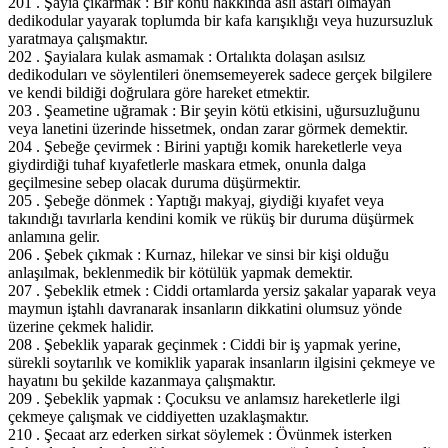
201 . Şayia çıkarmak : Bir konu hakkında aslı astarı olmayan
dedikodular yayarak toplumda bir kafa karışıklığı veya huzursuzluk
yaratmaya çalışmaktır.
202 . Şayialara kulak asmamak : Ortalıkta dolaşan asılsız
dedikoduları ve söylentileri önemsemeyerek sadece gerçek bilgilere
ve kendi bildiği doğrulara göre hareket etmektir.
203 . Şeametine uğramak : Bir şeyin kötü etkisini, uğursuzluğunu
veya lanetini üzerinde hissetmek, ondan zarar görmek demektir.
204 . Şebeğe çevirmek : Birini yaptığı komik hareketlerle veya
giydirdiği tuhaf kıyafetlerle maskara etmek, onunla dalga
geçilmesine sebep olacak duruma düşürmektir.
205 . Şebeğe dönmek : Yaptığı makyaj, giydiği kıyafet veya
takındığı tavırlarla kendini komik ve rüküş bir duruma düşürmek
anlamına gelir.
206 . Şebek çıkmak : Kurnaz, hilekar ve sinsi bir kişi olduğu
anlaşılmak, beklenmedik bir kötülük yapmak demektir.
207 . Şebeklik etmek : Ciddi ortamlarda yersiz şakalar yaparak veya
maymun iştahlı davranarak insanların dikkatini olumsuz yönde
üzerine çekmek halidir.
208 . Şebeklik yaparak geçinmek : Ciddi bir iş yapmak yerine,
sürekli soytarılık ve komiklik yaparak insanların ilgisini çekmeye ve
hayatını bu şekilde kazanmaya çalışmaktır.
209 . Şebeklik yapmak : Çocuksu ve anlamsız hareketlerle ilgi
çekmeye çalışmak ve ciddiyetten uzaklaşmaktır.
210 . Şecaat arz ederken sirkat söylemek : Övünmek isterken