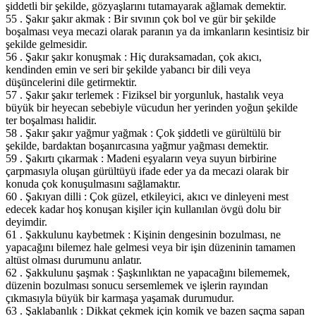
şiddetli bir şekilde, gözyaşlarını tutamayarak ağlamak demektir.
55 . Şakır şakır akmak : Bir sıvının çok bol ve gür bir şekilde
boşalması veya mecazi olarak paranın ya da imkanların kesintisiz bir
şekilde gelmesidir.
56 . Şakır şakır konuşmak : Hiç duraksamadan, çok akıcı,
kendinden emin ve seri bir şekilde yabancı bir dili veya
düşüncelerini dile getirmektir.
57 . Şakır şakır terlemek : Fiziksel bir yorgunluk, hastalık veya
büyük bir heyecan sebebiyle vücudun her yerinden yoğun şekilde
ter boşalması halidir.
58 . Şakır şakır yağmur yağmak : Çok şiddetli ve gürültülü bir
şekilde, bardaktan boşanırcasına yağmur yağması demektir.
59 . Şakırtı çıkarmak : Madeni eşyaların veya suyun birbirine
çarpmasıyla oluşan gürültüyü ifade eder ya da mecazi olarak bir
konuda çok konuşulmasını sağlamaktır.
60 . Şakıyan dilli : Çok güzel, etkileyici, akıcı ve dinleyeni mest
edecek kadar hoş konuşan kişiler için kullanılan övgü dolu bir
deyimdir.
61 . Şakkulunu kaybetmek : Kişinin dengesinin bozulması, ne
yapacağını bilemez hale gelmesi veya bir işin düzeninin tamamen
altüst olması durumunu anlatır.
62 . Şakkulunu şaşmak : Şaşkınlıktan ne yapacağını bilememek,
düzenin bozulması sonucu sersemlemek ve işlerin rayından
çıkmasıyla büyük bir karmaşa yaşamak durumudur.
63 . Şaklabanlık : Dikkat çekmek için komik ve bazen saçma sapan