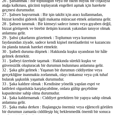
26 . Şahlanmak : Bir topluluğun veya bir fikrin büyük bir coşkuyla
atağa kalkması, gücünü toplayarak engelleri aşmak için harekete
geçmesi durumudur.
27 . Şahsen başvurmak : Bir işin takibi için aracı kullanmadan,
bizzat kendisi giderek ilgili makama müracaat etmek anlamına gelir.
28 . Şahsen tanımak : Bir kimseyi sadece ismen veya gıyaben değil,
bizzat görüşerek ve birebir iletişim kurarak yakından tanıyor olmak
anlamına gelir.
29 . Şahsi çıkarlarını gözetmek : Toplumun veya kurumun
faydasından ziyade, sadece kendi kişisel menfaatlerini ve kazancını
ön planda tutarak hareket etmektir.
30 . Şaibeli duruma düşmek : Hakkında kuşku uyandıran bir hâle
gelmek demektir.
31 . Şaibeyi üzerinde taşımak : Hakkında sürekli kuşku ve
güvensizlik oluşturacak bir durumun bulunması anlamına gelir.
32 . Şaka gibi gelmek : Yaşanan bir durumun ciddiyetine veya
gerçekliğine inanmakta zorlanmak, olayı imkansız veya çok tuhaf
bularak şaşkınlık yaşamak durumudur.
33 . Şaka kaldırır olmak : Kendisine yönelik yapılan espri ve
latifeleri olgunlukla karşılayabilme, onlara gülüp geçebilme
kapasitesine sahip olma durumudur.
34 . Şaka kaldırmamak : Ciddiyet gerektiren bir yapıya sahip olmak
anlamına gelir.
35 . Şaka maka derken : Başlangıçta önemsiz veya eğlenceli görülen
bir durumun zamanla ciddileşip hiç beklenmedik önemli bir sonuca