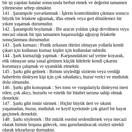
bir işi yapılan hatalar sonucunda berbat etmek ve değerini tamamen
yitirmesine sebep olmaktır.
141 . Şarampole yuvarlanmak : İşlerin kontrolünden çıkması sonucu
büyük bir felakete uğramak, iflas etmek veya geri dönülemez bir
yıkım yaşamak durumudur.
142 . Şarampolü boylamak : Bir aracın yoldan çıkıp devrilmesi veya
mecazi olarak bir işin tamamen başarısızlığa uğrayıp felaketle
sonuçlanması durumudur.
143 . Şark kurnazı : Pratik zekasını dürüst olmayan yollarla kendi
çıkarı için kullanan kurnaz kişiler için kullanılan tabirdir.
144 . Şark kurnazlığı yapmak : Karşısındakini saf yerine koyarak,
etik olmayan ama yasal görünen küçük hilelerle kendi çıkarını
korumaya çalışmak ve uyanıklık etmektir.
145 . Şarkı gibi gelmek : Birinin söylediği sözlerin veya verdiği
haberlerin dinleyen kişi için çok rahatlatıcı, huzur verici ve mutluluk
dolu olmasıdır.
146 . Şarkı gibi konuşmak : Ses tonu ve vurgularıyla dinleyeni mest
eden, çok akıcı, huzurlu ve estetik bir hitabet tarzına sahip olmak
demektir.
147 . Şarkı gibi ömür sürmek : Hiçbir büyük dert ve sıkıntı
yaşamadan, huzur, mutluluk ve keyif içerisinde çok güzel bir hayat
geçirmek demektir.
148 . Şarkı söylemek : Bir müzik eserini seslendirmek veya mecazi
olarak birinin hoşuna gidecek, onu gururlandıracak sözleri sürekli
olarak tekrarlayıp durmaktır.