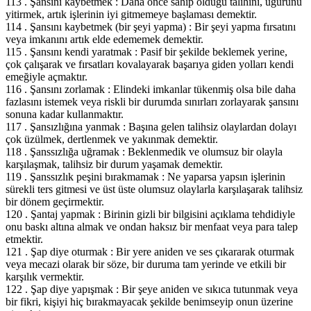
113 . Şansını kaybetmek : Daha önce sahip olduğu talihini, uğurunu
yitirmek, artık işlerinin iyi gitmemeye başlaması demektir.
114 . Şansını kaybetmek (bir şeyi yapma) : Bir şeyi yapma fırsatını
veya imkanını artık elde edememek demektir.
115 . Şansını kendi yaratmak : Pasif bir şekilde beklemek yerine,
çok çalışarak ve fırsatları kovalayarak başarıya giden yolları kendi
emeğiyle açmaktır.
116 . Şansını zorlamak : Elindeki imkanlar tükenmiş olsa bile daha
fazlasını istemek veya riskli bir durumda sınırları zorlayarak şansını
sonuna kadar kullanmaktır.
117 . Şansızlığına yanmak : Başına gelen talihsiz olaylardan dolayı
çok üzülmek, dertlenmek ve yakınmak demektir.
118 . Şanssızlığa uğramak : Beklenmedik ve olumsuz bir olayla
karşılaşmak, talihsiz bir durum yaşamak demektir.
119 . Şanssızlık peşini bırakmamak : Ne yaparsa yapsın işlerinin
sürekli ters gitmesi ve üst üste olumsuz olaylarla karşılaşarak talihsiz
bir dönem geçirmektir.
120 . Şantaj yapmak : Birinin gizli bir bilgisini açıklama tehdidiyle
onu baskı altına almak ve ondan haksız bir menfaat veya para talep
etmektir.
121 . Şap diye oturmak : Bir yere aniden ve ses çıkararak oturmak
veya mecazi olarak bir söze, bir duruma tam yerinde ve etkili bir
karşılık vermektir.
122 . Şap diye yapışmak : Bir şeye aniden ve sıkıca tutunmak veya
bir fikri, kişiyi hiç bırakmayacak şekilde benimseyip onun üzerine