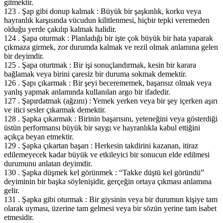
gitmektir.
123 . Şap gibi donup kalmak : Büyük bir şaşkınlık, korku veya
hayranlık karşısında vücudun kilitlenmesi, hiçbir tepki veremeden
olduğu yerde çakılıp kalmak halidir.
124 . Şapa oturmak : Planladığı bir işte çok büyük bir hata yaparak
çıkmaza girmek, zor durumda kalmak ve rezil olmak anlamına gelen
bir deyimdir.
125 . Şapa oturtmak : Bir işi sonuçlandırmak, kesin bir karara
bağlamak veya birini çaresiz bir duruma sokmak demektir.
126 . Şapı çıkarmak : Bir şeyi becerememek, başarısız olmak veya
yanlış yapmak anlamında kullanılan argo bir ifadedir.
127 . Şapırdatmak (ağzını) : Yemek yerken veya bir şey içerken aşırı
ve itici sesler çıkarmak demektir.
128 . Şapka çıkarmak : Birinin başarısını, yeteneğini veya gösterdiği
üstün performansı büyük bir saygı ve hayranlıkla kabul ettiğini
açıkça beyan etmektir.
129 . Şapka çıkartan başarı : Herkesin takdirini kazanan, itiraz
edilemeyecek kadar büyük ve etkileyici bir sonucun elde edilmesi
durumunu anlatan deyimdir.
130 . Şapka düşmek kel görünmek : “Takke düştü kel göründü”
deyiminin bir başka söylenişidir, gerçeğin ortaya çıkması anlamına
gelir.
131 . Şapka gibi oturmak : Bir giysinin veya bir durumun kişiye tam
olarak uyması, üzerine tam gelmesi veya bir sözün yerine tam isabet
etmesidir.