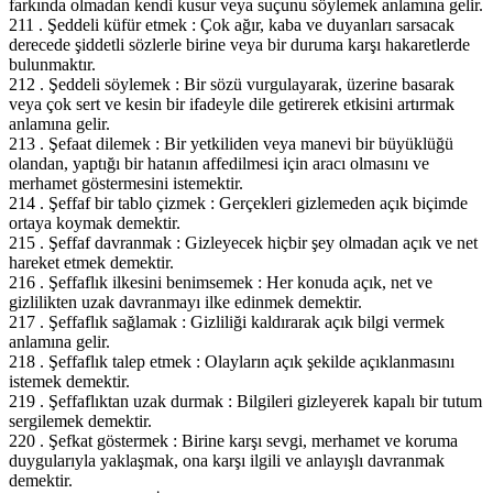
farkında olmadan kendi kusur veya suçunu söylemek anlamına gelir.
211 . Şeddeli küfür etmek : Çok ağır, kaba ve duyanları sarsacak
derecede şiddetli sözlerle birine veya bir duruma karşı hakaretlerde
bulunmaktır.
212 . Şeddeli söylemek : Bir sözü vurgulayarak, üzerine basarak
veya çok sert ve kesin bir ifadeyle dile getirerek etkisini artırmak
anlamına gelir.
213 . Şefaat dilemek : Bir yetkiliden veya manevi bir büyüklüğü
olandan, yaptığı bir hatanın affedilmesi için aracı olmasını ve
merhamet göstermesini istemektir.
214 . Şeffaf bir tablo çizmek : Gerçekleri gizlemeden açık biçimde
ortaya koymak demektir.
215 . Şeffaf davranmak : Gizleyecek hiçbir şey olmadan açık ve net
hareket etmek demektir.
216 . Şeffaflık ilkesini benimsemek : Her konuda açık, net ve
gizlilikten uzak davranmayı ilke edinmek demektir.
217 . Şeffaflık sağlamak : Gizliliği kaldırarak açık bilgi vermek
anlamına gelir.
218 . Şeffaflık talep etmek : Olayların açık şekilde açıklanmasını
istemek demektir.
219 . Şeffaflıktan uzak durmak : Bilgileri gizleyerek kapalı bir tutum
sergilemek demektir.
220 . Şefkat göstermek : Birine karşı sevgi, merhamet ve koruma
duygularıyla yaklaşmak, ona karşı ilgili ve anlayışlı davranmak
demektir.