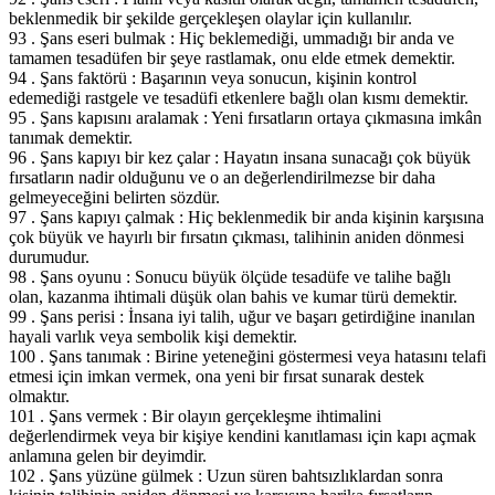
beklenmedik bir şekilde gerçekleşen olaylar için kullanılır.
93 . Şans eseri bulmak : Hiç beklemediği, ummadığı bir anda ve
tamamen tesadüfen bir şeye rastlamak, onu elde etmek demektir.
94 . Şans faktörü : Başarının veya sonucun, kişinin kontrol
edemediği rastgele ve tesadüfi etkenlere bağlı olan kısmı demektir.
95 . Şans kapısını aralamak : Yeni fırsatların ortaya çıkmasına imkân
tanımak demektir.
96 . Şans kapıyı bir kez çalar : Hayatın insana sunacağı çok büyük
fırsatların nadir olduğunu ve o an değerlendirilmezse bir daha
gelmeyeceğini belirten sözdür.
97 . Şans kapıyı çalmak : Hiç beklenmedik bir anda kişinin karşısına
çok büyük ve hayırlı bir fırsatın çıkması, talihinin aniden dönmesi
durumudur.
98 . Şans oyunu : Sonucu büyük ölçüde tesadüfe ve talihe bağlı
olan, kazanma ihtimali düşük olan bahis ve kumar türü demektir.
99 . Şans perisi : İnsana iyi talih, uğur ve başarı getirdiğine inanılan
hayali varlık veya sembolik kişi demektir.
100 . Şans tanımak : Birine yeteneğini göstermesi veya hatasını telafi
etmesi için imkan vermek, ona yeni bir fırsat sunarak destek
olmaktır.
101 . Şans vermek : Bir olayın gerçekleşme ihtimalini
değerlendirmek veya bir kişiye kendini kanıtlaması için kapı açmak
anlamına gelen bir deyimdir.
102 . Şans yüzüne gülmek : Uzun süren bahtsızlıklardan sonra