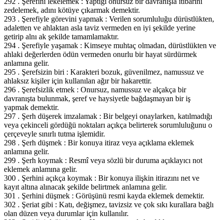
292 . Şerefini lekelemek : Yaptığı onursuz bir davranışla itibarını
zedelemek, adını kötüye çıkarmak demektir.
293 . Şerefiyle görevini yapmak : Verilen sorumluluğu dürüstlükten,
adaletten ve ahlaktan asla taviz vermeden en iyi şekilde yerine
getirip alnı ak şekilde tamamlamaktır.
294 . Şerefiyle yaşamak : Kimseye muhtaç olmadan, dürüstlükten ve
ahlaki değerlerden ödün vermeden onurlu bir hayat sürdürmek
anlamına gelir.
295 . Şerefsizin biri : Karakteri bozuk, güvenilmez, namussuz ve
ahlaksız kişiler için kullanılan ağır bir hakarettir.
296 . Şerefsizlik etmek : Onursuz, namussuz ve alçakça bir
davranışta bulunmak, şeref ve haysiyetle bağdaşmayan bir iş
yapmak demektir.
297 . Şerh düşerek imzalamak : Bir belgeyi onaylarken, katılmadığı
veya çekinceli gördüğü noktaları açıkça belirterek sorumluluğunu o
çerçeveyle sınırlı tutma işlemidir.
298 . Şerh düşmek : Bir konuya itiraz veya açıklama eklemek
anlamına gelir.
299 . Şerh koymak : Resmî veya sözlü bir duruma açıklayıcı not
eklemek anlamına gelir.
300 . Şerhini açıkça koymak : Bir konuya ilişkin itirazını net ve
kayıt altına alınacak şekilde belirtmek anlamına gelir.
301 . Şerhini düşmek : Görüşünü resmi kayda eklemek demektir.
302 . Şeriat gibi : Katı, değişmez, tavizsiz ve çok sıkı kurallara bağlı
olan düzen veya durumlar için kullanılır.