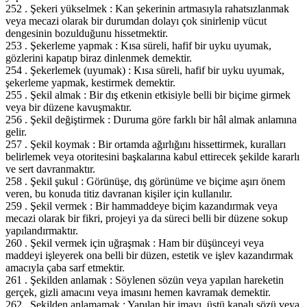
252 . Şekeri yükselmek : Kan şekerinin artmasıyla rahatsızlanmak
veya mecazi olarak bir durumdan dolayı çok sinirlenip vücut
dengesinin bozulduğunu hissetmektir.
253 . Şekerleme yapmak : Kısa süreli, hafif bir uyku uyumak,
gözlerini kapatıp biraz dinlenmek demektir.
254 . Şekerlemek (uyumak) : Kısa süreli, hafif bir uyku uyumak,
şekerleme yapmak, kestirmek demektir.
255 . Şekil almak : Bir dış etkenin etkisiyle belli bir biçime girmek
veya bir düzene kavuşmaktır.
256 . Şekil değiştirmek : Duruma göre farklı bir hâl almak anlamına
gelir.
257 . Şekil koymak : Bir ortamda ağırlığını hissettirmek, kuralları
belirlemek veya otoritesini başkalarına kabul ettirecek şekilde kararlı
ve sert davranmaktır.
258 . Şekil şukul : Görünüşe, dış görünüme ve biçime aşırı önem
veren, bu konuda titiz davranan kişiler için kullanılır.
259 . Şekil vermek : Bir hammaddeye biçim kazandırmak veya
mecazi olarak bir fikri, projeyi ya da süreci belli bir düzene sokup
yapılandırmaktır.
260 . Şekil vermek için uğraşmak : Ham bir düşünceyi veya
maddeyi işleyerek ona belli bir düzen, estetik ve işlev kazandırmak
amacıyla çaba sarf etmektir.
261 . Şekilden anlamak : Söylenen sözün veya yapılan hareketin
gerçek, gizli amacını veya imasını hemen kavramak demektir.
262 . Şekilden anlamamak : Yapılan bir imayı, üstü kapalı sözü veya