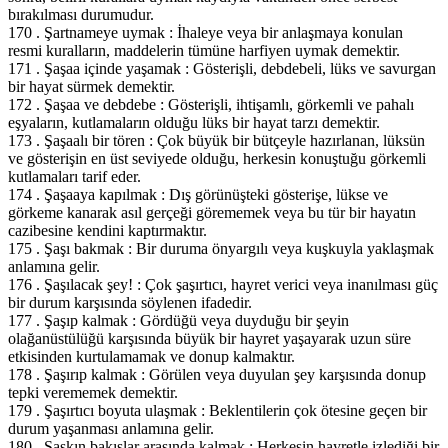
bırakılması durumudur.
170 . Şartnameye uymak : İhaleye veya bir anlaşmaya konulan
resmi kuralların, maddelerin tümüne harfiyen uymak demektir.
171 . Şaşaa içinde yaşamak : Gösterişli, debdebeli, lüks ve savurgan
bir hayat sürmek demektir.
172 . Şaşaa ve debdebe : Gösterişli, ihtişamlı, görkemli ve pahalı
eşyaların, kutlamaların olduğu lüks bir hayat tarzı demektir.
173 . Şaşaalı bir tören : Çok büyük bir bütçeyle hazırlanan, lüksün
ve gösterişin en üst seviyede olduğu, herkesin konuştuğu görkemli
kutlamaları tarif eder.
174 . Şaşaaya kapılmak : Dış görünüşteki gösterişe, lükse ve
görkeme kanarak asıl gerçeği görememek veya bu tür bir hayatın
cazibesine kendini kaptırmaktır.
175 . Şaşı bakmak : Bir duruma önyargılı veya kuşkuyla yaklaşmak
anlamına gelir.
176 . Şaşılacak şey! : Çok şaşırtıcı, hayret verici veya inanılması güç
bir durum karşısında söylenen ifadedir.
177 . Şaşıp kalmak : Gördüğü veya duyduğu bir şeyin
olağanüstülüğü karşısında büyük bir hayret yaşayarak uzun süre
etkisinden kurtulamamak ve donup kalmaktır.
178 . Şaşırıp kalmak : Görülen veya duyulan şey karşısında donup
tepki verememek demektir.
179 . Şaşırtıcı boyuta ulaşmak : Beklentilerin çok ötesine geçen bir
durum yaşanması anlamına gelir.
180 . Şaşkın bakışlar arasında kalmak : Herkesin hayretle izlediği bir