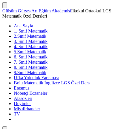
İçeriğe
atla
Arama
Gülsüm Gürses Arı Eğitim Akademisi
İlkokul Ortaokul LGS
Çubuğunu
Matematik Özel Dersleri
Göster/Gizle
Ana Sayfa
1. Sınıf Matematik
2.Sınıf Matematik
3. Sınıf Matematik
4. Sınıf Matematik
5.Sınıf Matematik
6. Sınıf Matematik
7. Sınıf Matematik
8. Sınıf Matematik
9.Sınıf Matematik
Ufka Yolculuk Yarışması
Bolu Matematik İngilizce LGS Özel Ders
Erasmus
Nöbetçi Eczaneler
Atasözleri
Deyimler
Misafirhaneler
TV