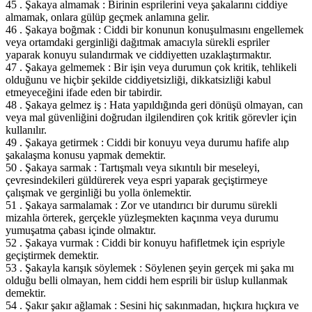
45 . Şakaya almamak : Birinin esprilerini veya şakalarını ciddiye
almamak, onlara gülüp geçmek anlamına gelir.
46 . Şakaya boğmak : Ciddi bir konunun konuşulmasını engellemek
veya ortamdaki gerginliği dağıtmak amacıyla sürekli espriler
yaparak konuyu sulandırmak ve ciddiyetten uzaklaştırmaktır.
47 . Şakaya gelmemek : Bir işin veya durumun çok kritik, tehlikeli
olduğunu ve hiçbir şekilde ciddiyetsizliği, dikkatsizliği kabul
etmeyeceğini ifade eden bir tabirdir.
48 . Şakaya gelmez iş : Hata yapıldığında geri dönüşü olmayan, can
veya mal güvenliğini doğrudan ilgilendiren çok kritik görevler için
kullanılır.
49 . Şakaya getirmek : Ciddi bir konuyu veya durumu hafife alıp
şakalaşma konusu yapmak demektir.
50 . Şakaya sarmak : Tartışmalı veya sıkıntılı bir meseleyi,
çevresindekileri güldürerek veya espri yaparak geçiştirmeye
çalışmak ve gerginliği bu yolla önlemektir.
51 . Şakaya sarmalamak : Zor ve utandırıcı bir durumu sürekli
mizahla örterek, gerçekle yüzleşmekten kaçınma veya durumu
yumuşatma çabası içinde olmaktır.
52 . Şakaya vurmak : Ciddi bir konuyu hafifletmek için espriyle
geçiştirmek demektir.
53 . Şakayla karışık söylemek : Söylenen şeyin gerçek mi şaka mı
olduğu belli olmayan, hem ciddi hem esprili bir üslup kullanmak
demektir.
54 . Şakır şakır ağlamak : Sesini hiç sakınmadan, hıçkıra hıçkıra ve