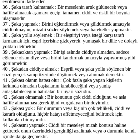
evrilmesini ifade eder.
36 . Şaka tarafı kalmamak : Bir meselenin artık gülünecek veya
hafife alınacak aşamayı geçip, tamamen ciddi ve riskli bir boyuta
ulaşmasıdır.
37 . Şaka yapmak : Birini eğlendirmek veya güldürmek amacıyla
ciddi olmayan, mizahi sözler söylemek veya hareketler yapmaktır.
38 . Şaka yollu söylemek : Bir eleştiriyi veya isteği karşı tarafı
kırmamak için espri içerisine gizleyerek, yumuşak bir dille ve dolaylı
yoldan iletmektir.
39 . Şakacıktan yapmak : Bir işi aslında ciddiye almadan, sadece
eğlence olsun diye veya birini kandırmak amacıyla yapıyormuş gibi
görünmektir.
40 . Şakadan ciddiye almak : Esprili veya şaka yollu söylenen bir
sözü gerçek sanıp üzerinde düşünmek veya alınmak demektir.
41 . Şakası olanın hatası olur : Çok fazla şaka yapan kişilerin
farkında olmadan başkalarını kırabileceğini veya yanlış
anlaşılabileceğini hatırlatan bir uyarı sözüdür.
42 . Şakası olmamak : Bir konunun çok ciddi olduğunu ve asla
hafife alınmaması gerektiğini vurgulayan bir deyimdir.
43 . Şakası yok : Bir durumun veya kişinin çok tehlikeli, ciddi ve
kararlı olduğunu, hiçbir hatayı affetmeyeceğini belirtmek için
kullanılan bir uyarıdır.
44 . Şakasını yapmak : Ciddi bir meseleyi mizah konusu haline
getirerek onun üzerindeki gerginliği azaltmak veya o durumla kendi
içinde dalga geçmektir.