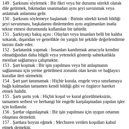
149 . Şarkısını söylemek : Bir fikri veya bir durumu sürekli olarak
dile getirmek, bıkmadan usanmadan aynı şeyi savunmak veya
anlatmak anlamına gelir.
150 . Şarkısını söylemeye başlamak : Birinin sürekli kendi bildiği
şeyi savunması, başkalarını dinlemeden aynı argümanları inatla
tekrar etmesi durumunda kullanılan bir tabirdir.
151 . Şarkiyatçı bakış açısı : Olayları veya insanları belli bir kalıba
sokarak, dışarıdan ve genellikle ön yargılı bir şekilde değerlendirme
tarzını ifade eder.
152 . Şarlatanlık yapmak : İnsanları kandırmak amacıyla kendini
olmadığından daha bilgili veya yetenekli gösterip sahtekarlıkla
menfaat sağlamaya çalışmaktır.
153 . Şart koşmak : Bir işin yapılması veya bir anlaşmanın
sağlanması için yerine getirilmesi zorunlu olan kesin ve bağlayıcı
kurallar ileri sürmektir.
154 . Şart şurt tanımamak : Hiçbir kurala, engele veya sınırlamaya
bağlı kalmadan tamamen kendi bildiği gibi ve özgürce hareket
etmek halidir.
155 . Şartı şurtu yok : Hiçbir koşul ve kural gözetilmeksizin,
tamamen serbest ve herhangi bir engelle karşılaşmadan yapılan işler
için kullanılır.
156 . Şartlar olgunlaşmak : Bir işin yapılması için uygun ortamın
oluşması demektir.
157 . Şartlara boyun eğmek : Mecburen verilen koşulları kabul
etmek demektir.