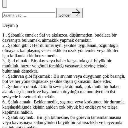
Menü
Arama
yapın:
Gönder
Deyim Ş
1 . Şabanlık etmek : Saf ve akılsızca, düşünmeden, budalaca bir
davranışta bulunmak, ahmaklık yapmak demektir.
2 . Şablon gibi : Her duruma aynı şekilde uygulanan, özgünlüğü
olmayan, kalıplaşmış ve esneklikten uzak yöntemler veya fikirler
için kullanılan bir benzetmedir.
3 . Şad olmak : Bir olay veya haber karşısında çok büyük bir
mutluluk, huzur ve gönül ferahlığı yaşayarak sevinç içinde
bulunmak demektir.
4 . Şadırvan gibi fışkırmak : Bir sıvının veya duygunun çok basınçlı,
bol ve her yöne dağılacak şekilde dışarı çıkmasını ifade eder.
5 . Şaduman olmak : Gönlü sevinçle dolmak, çok mutlu bir haber
alarak neşelenmek ve hayatından duyduğu memnuniyeti en üst
seviyede hissetmek demektir.
6 . Şafak atmak : Beklenmedik, şaşırtıcı veya korkutucu bir durumla
karşılaşıldığında kişinin aniden çok büyük bir endişeye ve telaşa
kapılması halidir.
7 . Şafak saymak : Bir işin bitmesine, bir görevin tamamlanmasına
veya kavuşmaya kalan günleri büyük bir sabırsızlıkla ve heyecanla
tek tek not etmektir.