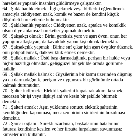
hareketler yaparak insanları güldürmeye çalışmaktır.
64 . Şaklabanlık etmek : İlgi çekmek veya birilerini eğlendirmek
amacıyla ciddiyetten uzak, komik ve bazen de kendini küçük
düşürücü hareketlerde bulunmaktır.
65 . Şaklabanlık yapmak : Ciddiyetten uzak, aptalca ve komiklik
olsun diye anlamsız hareketler yapmak demektir.
66 . Şakşakçı olmak : Birini gereksiz yere ve aşırı öven, onun her
yaptığını alkışlayan, dalkavukluk yapan kişi olmak demektir.
67 . Şakşakçılık yapmak : Birine sırf çıkar için aşırı övgüler düzmek,
onu pohpohlamak, dalkavukluk etmek demektir.
68 . Şallak mallak : Üstü başı darmadağınık, perişan bir halde veya
hiçbir hazırlığı olmadan, gelişigüzel bir şekilde ortada görünme
halidir.
69 . Şallak mallak kalmak : Giysilerinin bir kısmı üzerinden düşmüş
ya da darmadağınık, perişan ve uygunsuz bir görünümle ortada
kalmak durumudur.
70 . Şalter indirmek : Elektrik şalterini kapatarak akımı kesmek;
mecazen bir işi veya ilişkiyi ani ve kesin bir şekilde bitirmek
demektir.
71 . Şalteri atmak : Aşırı yüklenme sonucu elektrik şalterinin
kendiliğinden kapanması; mecazen birinin sinirlerinin bozulması
demektir.
72 . Şamar oğlanı : Sürekli azarlanan, başkalarının hatalarının
faturası kendisine kesilen ve her fırsatta hırpalanan savunmasız
kimseler için kullanılır.