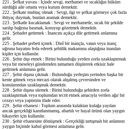
221 . Şefkat yuvası : İçinde sevgi, merhamet ve sıcaklığın hüküm
sürdüğü aile ortamı veya kurum demektir.
222 . Şefkate muhtaç olmak : Sevgi, ilgi ve şefkat görmeye çok fazla
ihtiyaç duymak, bunları aramak demektir.
223 . Şefkatle kucaklamak : Sevgi ve merhametle, sıcak bir şekilde
sarılıp bağrına basmak, koruyup gözetmek demektir.
224 . Şehadet getirmek : İnancını açıkça dile getirmek anlamına
gelir.
225 . Şehadet şerbeti içmek : Dinî bir inançla, vatan veya inanç
uğruna hayatını feda ederek şehitlik makamına ulaştığına inanılan
kişiler için kullanılır.
226 . Şehir dışı etmek : Birini bulunduğu yerden zorla uzaklaştırmak
veya bir meseleyi gündemden tamamen düşürerek etkisiz hale
getirmek anlamına gelir.
227 . Şehir dışına çıkmak : Bulunduğu yerleşim yerinden başka bir
kente gitmek veya mecazi olarak alışılmış çevresinden ve
konularından uzaklaşmak demektir.
228 . Şehir dışına sürmek : Birini bulunduğu şehirden zorla
uzaklaştırmak veya toplumdan tecrit etmek amacıyla verilen ağır bir
cezayı veya yaptırımı ifade eder.
229 . Şehir efsanesi : Toplum arasında kulaktan kulağa yayılan
ancak gerçekliği kanıtlanmamış, abartılı ve hayal ürünü olan yaygın
hikayeler için kullanılır.
230 . Şehir efsanesine dönüşmek : Gerçekliği tartışmalı bir anlatının
yaygın biçimde kabul görmesi anlamına gelir.