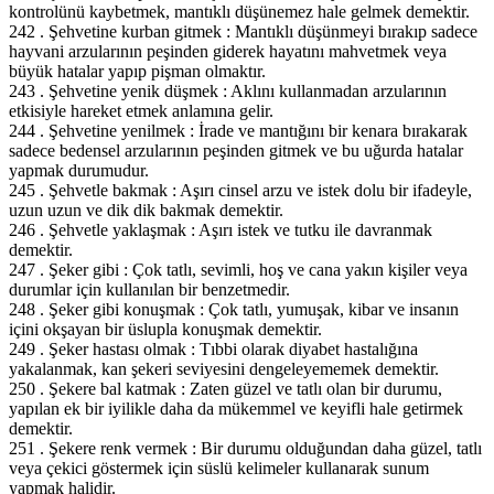
kontrolünü kaybetmek, mantıklı düşünemez hale gelmek demektir.
242 . Şehvetine kurban gitmek : Mantıklı düşünmeyi bırakıp sadece
hayvani arzularının peşinden giderek hayatını mahvetmek veya
büyük hatalar yapıp pişman olmaktır.
243 . Şehvetine yenik düşmek : Aklını kullanmadan arzularının
etkisiyle hareket etmek anlamına gelir.
244 . Şehvetine yenilmek : İrade ve mantığını bir kenara bırakarak
sadece bedensel arzularının peşinden gitmek ve bu uğurda hatalar
yapmak durumudur.
245 . Şehvetle bakmak : Aşırı cinsel arzu ve istek dolu bir ifadeyle,
uzun uzun ve dik dik bakmak demektir.
246 . Şehvetle yaklaşmak : Aşırı istek ve tutku ile davranmak
demektir.
247 . Şeker gibi : Çok tatlı, sevimli, hoş ve cana yakın kişiler veya
durumlar için kullanılan bir benzetmedir.
248 . Şeker gibi konuşmak : Çok tatlı, yumuşak, kibar ve insanın
içini okşayan bir üslupla konuşmak demektir.
249 . Şeker hastası olmak : Tıbbi olarak diyabet hastalığına
yakalanmak, kan şekeri seviyesini dengeleyememek demektir.
250 . Şekere bal katmak : Zaten güzel ve tatlı olan bir durumu,
yapılan ek bir iyilikle daha da mükemmel ve keyifli hale getirmek
demektir.
251 . Şekere renk vermek : Bir durumu olduğundan daha güzel, tatlı
veya çekici göstermek için süslü kelimeler kullanarak sunum
yapmak halidir.