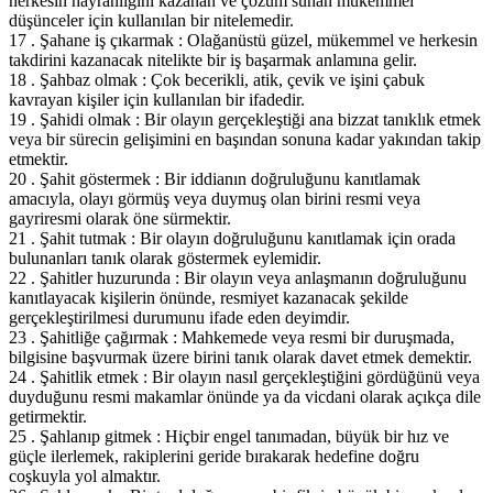
herkesin hayranlığını kazanan ve çözüm sunan mükemmel
düşünceler için kullanılan bir nitelemedir.
17 . Şahane iş çıkarmak : Olağanüstü güzel, mükemmel ve herkesin
takdirini kazanacak nitelikte bir iş başarmak anlamına gelir.
18 . Şahbaz olmak : Çok becerikli, atik, çevik ve işini çabuk
kavrayan kişiler için kullanılan bir ifadedir.
19 . Şahidi olmak : Bir olayın gerçekleştiği ana bizzat tanıklık etmek
veya bir sürecin gelişimini en başından sonuna kadar yakından takip
etmektir.
20 . Şahit göstermek : Bir iddianın doğruluğunu kanıtlamak
amacıyla, olayı görmüş veya duymuş olan birini resmi veya
gayriresmi olarak öne sürmektir.
21 . Şahit tutmak : Bir olayın doğruluğunu kanıtlamak için orada
bulunanları tanık olarak göstermek eylemidir.
22 . Şahitler huzurunda : Bir olayın veya anlaşmanın doğruluğunu
kanıtlayacak kişilerin önünde, resmiyet kazanacak şekilde
gerçekleştirilmesi durumunu ifade eden deyimdir.
23 . Şahitliğe çağırmak : Mahkemede veya resmi bir duruşmada,
bilgisine başvurmak üzere birini tanık olarak davet etmek demektir.
24 . Şahitlik etmek : Bir olayın nasıl gerçekleştiğini gördüğünü veya
duyduğunu resmi makamlar önünde ya da vicdani olarak açıkça dile
getirmektir.
25 . Şahlanıp gitmek : Hiçbir engel tanımadan, büyük bir hız ve
güçle ilerlemek, rakiplerini geride bırakarak hedefine doğru
coşkuyla yol almaktır.