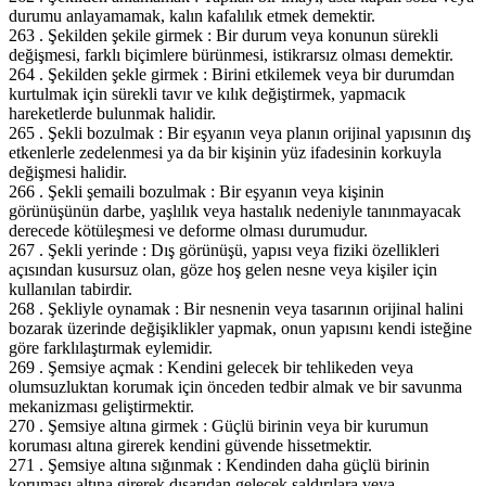
durumu anlayamamak, kalın kafalılık etmek demektir.
263 . Şekilden şekile girmek : Bir durum veya konunun sürekli
değişmesi, farklı biçimlere bürünmesi, istikrarsız olması demektir.
264 . Şekilden şekle girmek : Birini etkilemek veya bir durumdan
kurtulmak için sürekli tavır ve kılık değiştirmek, yapmacık
hareketlerde bulunmak halidir.
265 . Şekli bozulmak : Bir eşyanın veya planın orijinal yapısının dış
etkenlerle zedelenmesi ya da bir kişinin yüz ifadesinin korkuyla
değişmesi halidir.
266 . Şekli şemaili bozulmak : Bir eşyanın veya kişinin
görünüşünün darbe, yaşlılık veya hastalık nedeniyle tanınmayacak
derecede kötüleşmesi ve deforme olması durumudur.
267 . Şekli yerinde : Dış görünüşü, yapısı veya fiziki özellikleri
açısından kusursuz olan, göze hoş gelen nesne veya kişiler için
kullanılan tabirdir.
268 . Şekliyle oynamak : Bir nesnenin veya tasarının orijinal halini
bozarak üzerinde değişiklikler yapmak, onun yapısını kendi isteğine
göre farklılaştırmak eylemidir.
269 . Şemsiye açmak : Kendini gelecek bir tehlikeden veya
olumsuzluktan korumak için önceden tedbir almak ve bir savunma
mekanizması geliştirmektir.
270 . Şemsiye altına girmek : Güçlü birinin veya bir kurumun
koruması altına girerek kendini güvende hissetmektir.
271 . Şemsiye altına sığınmak : Kendinden daha güçlü birinin
koruması altına girerek dışarıdan gelecek saldırılara veya