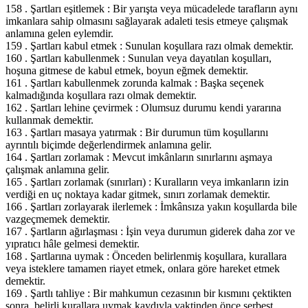
158 . Şartları eşitlemek : Bir yarışta veya mücadelede tarafların aynı
imkanlara sahip olmasını sağlayarak adaleti tesis etmeye çalışmak
anlamına gelen eylemdir.
159 . Şartları kabul etmek : Sunulan koşullara razı olmak demektir.
160 . Şartları kabullenmek : Sunulan veya dayatılan koşulları,
hoşuna gitmese de kabul etmek, boyun eğmek demektir.
161 . Şartları kabullenmek zorunda kalmak : Başka seçenek
kalmadığında koşullara razı olmak demektir.
162 . Şartları lehine çevirmek : Olumsuz durumu kendi yararına
kullanmak demektir.
163 . Şartları masaya yatırmak : Bir durumun tüm koşullarını
ayrıntılı biçimde değerlendirmek anlamına gelir.
164 . Şartları zorlamak : Mevcut imkânların sınırlarını aşmaya
çalışmak anlamına gelir.
165 . Şartları zorlamak (sınırları) : Kuralların veya imkanların izin
verdiği en uç noktaya kadar gitmek, sınırı zorlamak demektir.
166 . Şartları zorlayarak ilerlemek : İmkânsıza yakın koşullarda bile
vazgeçmemek demektir.
167 . Şartların ağırlaşması : İşin veya durumun giderek daha zor ve
yıpratıcı hâle gelmesi demektir.
168 . Şartlarına uymak : Önceden belirlenmiş koşullara, kurallara
veya isteklere tamamen riayet etmek, onlara göre hareket etmek
demektir.
169 . Şartlı tahliye : Bir mahkumun cezasının bir kısmını çektikten
sonra, belirli kurallara uymak kaydıyla vaktinden önce serbest