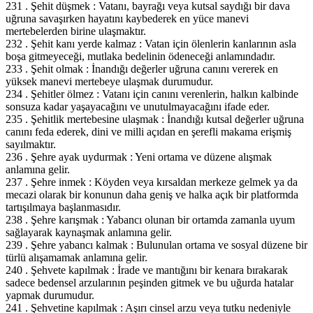
231 . Şehit düşmek : Vatanı, bayrağı veya kutsal saydığı bir dava
uğruna savaşırken hayatını kaybederek en yüce manevi
mertebelerden birine ulaşmaktır.
232 . Şehit kanı yerde kalmaz : Vatan için ölenlerin kanlarının asla
boşa gitmeyeceği, mutlaka bedelinin ödeneceği anlamındadır.
233 . Şehit olmak : İnandığı değerler uğruna canını vererek en
yüksek manevi mertebeye ulaşmak durumudur.
234 . Şehitler ölmez : Vatanı için canını verenlerin, halkın kalbinde
sonsuza kadar yaşayacağını ve unutulmayacağını ifade eder.
235 . Şehitlik mertebesine ulaşmak : İnandığı kutsal değerler uğruna
canını feda ederek, dini ve milli açıdan en şerefli makama erişmiş
sayılmaktır.
236 . Şehre ayak uydurmak : Yeni ortama ve düzene alışmak
anlamına gelir.
237 . Şehre inmek : Köyden veya kırsaldan merkeze gelmek ya da
mecazi olarak bir konunun daha geniş ve halka açık bir platformda
tartışılmaya başlanmasıdır.
238 . Şehre karışmak : Yabancı olunan bir ortamda zamanla uyum
sağlayarak kaynaşmak anlamına gelir.
239 . Şehre yabancı kalmak : Bulunulan ortama ve sosyal düzene bir
türlü alışamamak anlamına gelir.
240 . Şehvete kapılmak : İrade ve mantığını bir kenara bırakarak
sadece bedensel arzularının peşinden gitmek ve bu uğurda hatalar
yapmak durumudur.
241 . Şehvetine kapılmak : Aşırı cinsel arzu veya tutku nedeniyle