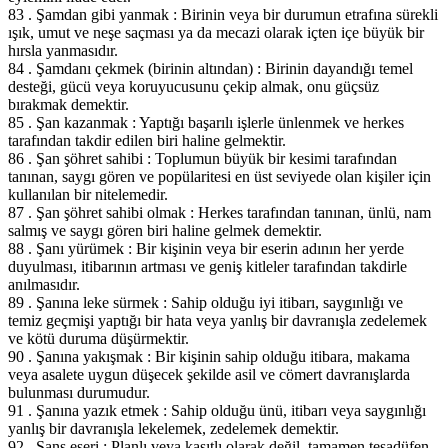
83 . Şamdan gibi yanmak : Birinin veya bir durumun etrafına sürekli
ışık, umut ve neşe saçması ya da mecazi olarak içten içe büyük bir
hırsla yanmasıdır.
84 . Şamdanı çekmek (birinin altından) : Birinin dayandığı temel
desteği, gücü veya koruyucusunu çekip almak, onu güçsüz
bırakmak demektir.
85 . Şan kazanmak : Yaptığı başarılı işlerle ünlenmek ve herkes
tarafından takdir edilen biri haline gelmektir.
86 . Şan şöhret sahibi : Toplumun büyük bir kesimi tarafından
tanınan, saygı gören ve popülaritesi en üst seviyede olan kişiler için
kullanılan bir nitelemedir.
87 . Şan şöhret sahibi olmak : Herkes tarafından tanınan, ünlü, nam
salmış ve saygı gören biri haline gelmek demektir.
88 . Şanı yürümek : Bir kişinin veya bir eserin adının her yerde
duyulması, itibarının artması ve geniş kitleler tarafından takdirle
anılmasıdır.
89 . Şanına leke sürmek : Sahip olduğu iyi itibarı, saygınlığı ve
temiz geçmişi yaptığı bir hata veya yanlış bir davranışla zedelemek
ve kötü duruma düşürmektir.
90 . Şanına yakışmak : Bir kişinin sahip olduğu itibara, makama
veya asalete uygun düşecek şekilde asil ve cömert davranışlarda
bulunması durumudur.
91 . Şanına yazık etmek : Sahip olduğu ünü, itibarı veya saygınlığı
yanlış bir davranışla lekelemek, zedelemek demektir.
92 . Şans eseri : Planlı veya kasıtlı olarak değil, tamamen tesadüfen,