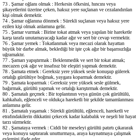
73 . Şamar oğlanı olmak : Herkesin öfkesini, hıncını veya
şikayetlerini üzerine çeken, haksız yere suçlanan ve cezalandırılan
kişi olmak demektir.
74 . Şamar oğlanına dönmek : Sürekli suçlanan veya haksız yere
ezilen kişi olmak anlamına gelir.
75 . Şamar vurmak : Birine tokat atmak veya yapılan bir hareketle
karşı tarafa unutamayacağı kadar ağır ve sert bir cevap vermektir.
76 . Şamar yemek : Tokatlanmak veya mecazi olarak hayattan
büyük bir darbe almak, beklediği bir işte çok ağır bir başarısızlığa
uğramaktır.
77 . Şamarı yapıştırmak : Beklenmedik ve sert bir tokat atmak;
mecazen çok ağır ve insafısız bir eleştiri yapmak demektir.
78 . Şamata etmek : Gereksiz yere yüksek sesle konuşup gülerek
ortalığı gürültüye boğmak, yaygara koparmak demektir.
79 . Şamata koparmak : Gereksiz yere yüksek sesle gülmek,
bağırmak, gürültü yapmak ve ortalığı karıştırmak demektir.
80 . Şamatalı geçmek : Bir toplantının veya günün çok gürültülü,
kahkahalı, eğlenceli ve oldukça hareketli bir şekilde tamamlanması
anlamına gelir.
81 . Şamatalı yaşamak : Sürekli gürültülü, eğlenceli, hareketli ve
etrafındakilerin dikkatini çekecek kadar kalabalık ve neşeli bir hayat
tarzı sürmektir.
82 . Şamataya vermek : Ciddi bir meseleyi gürültü patırtı çıkararak
veya konuyu saptırarak unutturmaya, araya kaynatmaya çalışmak
eylemini ifade eder.