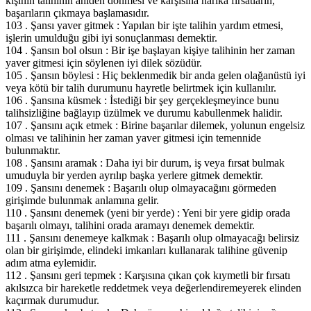
kişinin talihinin aniden dönmesi ve karşısına harika fırsatların,
başarıların çıkmaya başlamasıdır.
103 . Şansı yaver gitmek : Yapılan bir işte talihin yardım etmesi,
işlerin umulduğu gibi iyi sonuçlanması demektir.
104 . Şansın bol olsun : Bir işe başlayan kişiye talihinin her zaman
yaver gitmesi için söylenen iyi dilek sözüdür.
105 . Şansın böylesi : Hiç beklenmedik bir anda gelen olağanüstü iyi
veya kötü bir talih durumunu hayretle belirtmek için kullanılır.
106 . Şansına küsmek : İstediği bir şey gerçekleşmeyince bunu
talihsizliğine bağlayıp üzülmek ve durumu kabullenmek halidir.
107 . Şansını açık etmek : Birine başarılar dilemek, yolunun engelsiz
olması ve talihinin her zaman yaver gitmesi için temennide
bulunmaktır.
108 . Şansını aramak : Daha iyi bir durum, iş veya fırsat bulmak
umuduyla bir yerden ayrılıp başka yerlere gitmek demektir.
109 . Şansını denemek : Başarılı olup olmayacağını görmeden
girişimde bulunmak anlamına gelir.
110 . Şansını denemek (yeni bir yerde) : Yeni bir yere gidip orada
başarılı olmayı, talihini orada aramayı denemek demektir.
111 . Şansını denemeye kalkmak : Başarılı olup olmayacağı belirsiz
olan bir girişimde, elindeki imkanları kullanarak talihine güvenip
adım atma eylemidir.
112 . Şansını geri tepmek : Karşısına çıkan çok kıymetli bir fırsatı
akılsızca bir hareketle reddetmek veya değerlendiremeyerek elinden
kaçırmak durumudur.