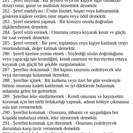
281 . Şeref duymak : Bir şeyden veya bir kişiyle ilgili olmaktan
dolayı onur, gurur ve mutluluk hissetmek demektir.
282 . Şeref madalyası : Üstün hizmet, başarı veya kahramanlık
gösteren kişilere verilen onur nişanı veya ödül demektir.
283 . Şeref meselesi yapmak : Bir konuyu onurla doğrudan
ilişkilendirmek demektir.
284 . Şeref sözü vermek : Onurunu ortaya koyarak kesin ve güçlü
bir vaat vermek demektir.
285 . Şeref vermek : Bir yere, toplantıya veya kişiye katılarak orayı
onurlandırmak, değer katmak demektir.
286 . Şerefi üzerine yemin etmek : Söylediği sözün doğruluğunu
veya yapacağı işin kesinliğini, kendi onurunu ve haysiyetini ortaya
koyarak çok güçlü bir şekilde vurgulamaktır.
287 . Şerefine dokunmak : Bir kişinin onurunu zedeleyecek söz
veya davranışta bulunmak demektir.
288 . Şerefine içmek : Bir kutlama veya özel bir gün vesilesiyle
birinin onuruna kadeh kaldırmak ve iyi dileklerde bulunmak
anlamına gelen bir gelenektir.
289 . Şerefine leke sürdürmemek : Kendi onurunu ve haysiyetini
korumak için her türlü fedakarlığı yapmak, adının kötüye çıkmasına
asla izin vermemektir.
290 . Şerefini korumak : Onurunu, itibarını ve saygınlığını her
koşulda muhafaza etmek, leke sürmemek demektir.
291 . Şerefini korumak için direnmek : Onurunu zedeleyecek
durumlara karşı taviz vermemek demektir.