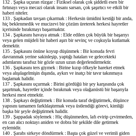
132 . Şapka uçuran rüzgar : Fiziksel olarak çok şiddetli esen bir
fırtınayı veya mecazi olarak insanı sarsan, çok şaşırtıcı ve etkili bir
haberi niteler.
133 . Şapkadan tavşan çıkarmak : Herkesin ümidini kestiği bir anda,
hiç beklenmedik ve mucizevi bir çözüm üreterek herkesi hayretler
içerisinde bırakmayı başarmaktır.
134 . Şapkasını havaya atmak : Elde edilen çok büyük bir başarıyı
veya gelen müjdeli bir haberi aşırı bir sevinç ve coşkuyla kutlamak
demektir.
135 . Şapkasını önüne koyup düşünmek : Bir konuda fevri
davranmak yerine sakinleşip, yaptığı hataları ve gelecekteki
adımlarını tarafsız bir gözle uzun uzun değerlendirmektir.
136 . Şapkasını ters giymek : Birine kızıp öfkeyle hareket etmek
veya alışılagelmişin dışında, aykırı ve inatçı bir tavır takınmaya
başlamak halidir.
137 . Şapkasını uçurmak : Birini gördüğü bir şey karşısında çok
şaşırtmak, hayretler içinde bırakmak veya olağanüstü bir başarıyla
herkesi mest etmektir.
138 . Şapkayı değiştirmek : Bir konuda taraf değiştirmek, düşünce
yapısını tamamen farklılaştırmak veya üstlendiği görevi, kimliği
başka bir şeyle değiştirmek halidir.
139 . Şappadak söylemek : Hiç düşünmeden, lafı evirip çevirmeden,
en can alıcı noktayı aniden ve dobra bir şekilde dile getirmek
eylemidir.
140 . Şarabı sirkeye döndürmek : Başta çok güzel ve verimli giden