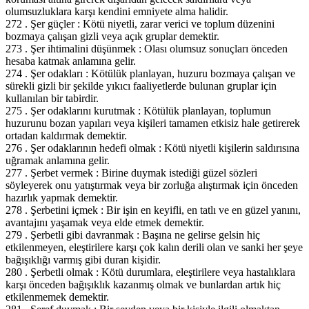
olumsuzluklara karşı kendini emniyete alma halidir.
272 . Şer güçler : Kötü niyetli, zarar verici ve toplum düzenini
bozmaya çalışan gizli veya açık gruplar demektir.
273 . Şer ihtimalini düşünmek : Olası olumsuz sonuçları önceden
hesaba katmak anlamına gelir.
274 . Şer odakları : Kötülük planlayan, huzuru bozmaya çalışan ve
sürekli gizli bir şekilde yıkıcı faaliyetlerde bulunan gruplar için
kullanılan bir tabirdir.
275 . Şer odaklarını kurutmak : Kötülük planlayan, toplumun
huzurunu bozan yapıları veya kişileri tamamen etkisiz hale getirerek
ortadan kaldırmak demektir.
276 . Şer odaklarının hedefi olmak : Kötü niyetli kişilerin saldırısına
uğramak anlamına gelir.
277 . Şerbet vermek : Birine duymak istediği güzel sözleri
söyleyerek onu yatıştırmak veya bir zorluğa alıştırmak için önceden
hazırlık yapmak demektir.
278 . Şerbetini içmek : Bir işin en keyifli, en tatlı ve en güzel yanını,
avantajını yaşamak veya elde etmek demektir.
279 . Şerbetli gibi davranmak : Başına ne gelirse gelsin hiç
etkilenmeyen, eleştirilere karşı çok kalın derili olan ve sanki her şeye
bağışıklığı varmış gibi duran kişidir.
280 . Şerbetli olmak : Kötü durumlara, eleştirilere veya hastalıklara
karşı önceden bağışıklık kazanmış olmak ve bunlardan artık hiç
etkilenmemek demektir.