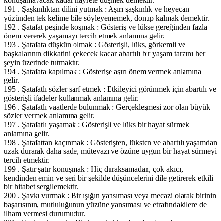
konuşamayacak kadar hayrete düşmek demektir.
191 . Şaşkınlıktan dilini yutmak : Aşırı şaşkınlık ve heyecan
yüzünden tek kelime bile söyleyememek, donup kalmak demektir.
192 . Şatafat peşinde koşmak : Gösteriş ve lükse gereğinden fazla
önem vererek yaşamayı tercih etmek anlamına gelir.
193 . Şatafata düşkün olmak : Gösterişli, lüks, görkemli ve
başkalarının dikkatini çekecek kadar abartılı bir yaşam tarzını her
şeyin üzerinde tutmaktır.
194 . Şatafata kapılmak : Gösterişe aşırı önem vermek anlamına
gelir.
195 . Şatafatlı sözler sarf etmek : Etkileyici görünmek için abartılı ve
gösterişli ifadeler kullanmak anlamına gelir.
196 . Şatafatlı vaatlerde bulunmak : Gerçekleşmesi zor olan büyük
sözler vermek anlamına gelir.
197 . Şatafatlı yaşamak : Gösterişli ve lüks bir hayat sürmek
anlamına gelir.
198 . Şatafattan kaçınmak : Gösterişten, lüksten ve abartılı yaşamdan
uzak durarak daha sade, mütevazı ve özüne uygun bir hayat sürmeyi
tercih etmektir.
199 . Şatır şatır konuşmak : Hiç duraksamadan, çok akıcı,
kendinden emin ve seri bir şekilde düşüncelerini dile getirerek etkili
bir hitabet sergilemektir.
200 . Şavkı vurmak : Bir ışığın yansıması veya mecazi olarak birinin
başarısının, mutluluğunun yüzüne yansıması ve etrafındakilere de
ilham vermesi durumudur.