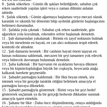
8 . Şafak sökerken : Günün ilk ışıkları belirdiğinde, sabahın çok
erken saatlerinde yapılan işleri veya o zaman dilimini anlatan
tabirdir.
9 . Şafak sökmek : Günün ağarmaya başlaması veya mecazi olarak
karanlık ve sıkıntılı bir dönemin bitip aydınlık günlerin başlangıcının
belirmesi durumudur.
10 . Şafakla yola çıkmak : Sabahın çok erken saatlerinde, gün
ağarırken yola koyulmak, erkenden sefere başlamak demektir.
11 . Şah damarından yakalamak : Birinin en zayıf noktasını bulmak
veya bir meselenin en hayati, en can alıcı noktasını tespit ederek
kontrolü ele almaktır.
12 . Şah damarını kesmek : Bir canlının hayati önem taşıyan en
hassas noktasına saldırmak, mecazen bir şeyi tamamen yok edecek
veya bitirecek davranışta bulunmak demektir.
13 . Şaha kalkmak : Bir hayvanın ön ayaklarını havaya dikmesi
veya bir kişinin/topluluğun büyük bir coşkuyla, heyecanla atağa
kalkarak harekete geçmesidir.
14 . Şahadet parmağını kaldırmak : Bir fikir beyan etmek, söz
istemek veya bir gerçeğe tanıklık ettiğini belirtmek amacıyla el
parmağını havaya dikmektir.
15 . Şahadet parmağıyla göstermek : Birini veya bir şeyi hedef
göstererek suçlamak ya da bir gerçeği herkesin dikkatine sunmak
amacıyla işaret etmektir.
16 . Şahane bir fikir : Daha önce düşünülmemiş, ortaya atıldığında