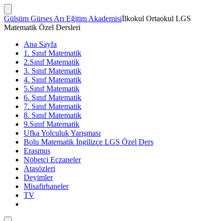
İçeriğe
atla
Arama
Gülsüm Gürses Arı Eğitim Akademisi
İlkokul Ortaokul LGS
Çubuğunu
Matematik Özel Dersleri
Göster/Gizle
Ana Sayfa
1. Sınıf Matematik
2.Sınıf Matematik
3. Sınıf Matematik
4. Sınıf Matematik
5.Sınıf Matematik
6. Sınıf Matematik
7. Sınıf Matematik
8. Sınıf Matematik
9.Sınıf Matematik
Ufka Yolculuk Yarışması
Bolu Matematik İngilizce LGS Özel Ders
Erasmus
Nöbetçi Eczaneler
Atasözleri
Deyimler
Misafirhaneler
TV