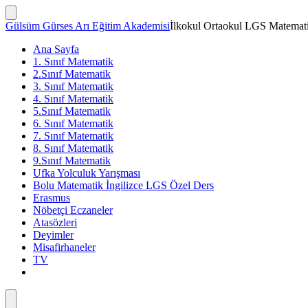
İçeriğe
atla
Arama
Gülsüm Gürses Arı Eğitim Akademisi
İlkokul Ortaokul LGS Matemati
Çubuğunu
Göster/Gizle
Ana Sayfa
1. Sınıf Matematik
2.Sınıf Matematik
3. Sınıf Matematik
4. Sınıf Matematik
5.Sınıf Matematik
6. Sınıf Matematik
7. Sınıf Matematik
8. Sınıf Matematik
9.Sınıf Matematik
Ufka Yolculuk Yarışması
Bolu Matematik İngilizce LGS Özel Ders
Erasmus
Nöbetçi Eczaneler
Atasözleri
Deyimler
Misafirhaneler
TV