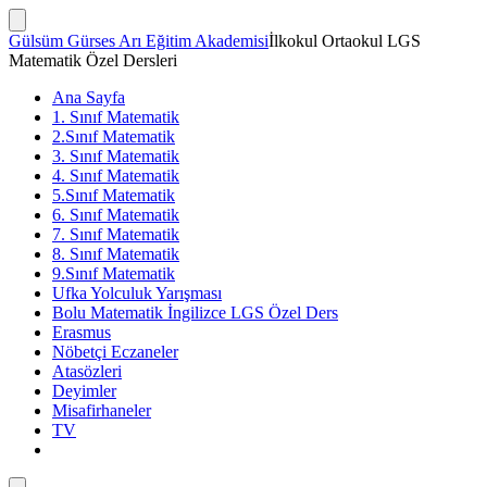
İçeriğe
atla
Arama
Gülsüm Gürses Arı Eğitim Akademisi
İlkokul Ortaokul LGS
Çubuğunu
Matematik Özel Dersleri
Göster/Gizle
Ana Sayfa
1. Sınıf Matematik
2.Sınıf Matematik
3. Sınıf Matematik
4. Sınıf Matematik
5.Sınıf Matematik
6. Sınıf Matematik
7. Sınıf Matematik
8. Sınıf Matematik
9.Sınıf Matematik
Ufka Yolculuk Yarışması
Bolu Matematik İngilizce LGS Özel Ders
Erasmus
Nöbetçi Eczaneler
Atasözleri
Deyimler
Misafirhaneler
TV