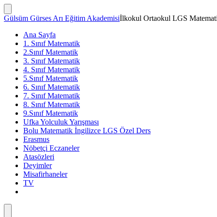
İçeriğe
atla
Arama
Gülsüm Gürses Arı Eğitim Akademisi
İlkokul Ortaokul LGS Matemati
Çubuğunu
Göster/Gizle
Ana Sayfa
1. Sınıf Matematik
2.Sınıf Matematik
3. Sınıf Matematik
4. Sınıf Matematik
5.Sınıf Matematik
6. Sınıf Matematik
7. Sınıf Matematik
8. Sınıf Matematik
9.Sınıf Matematik
Ufka Yolculuk Yarışması
Bolu Matematik İngilizce LGS Özel Ders
Erasmus
Nöbetçi Eczaneler
Atasözleri
Deyimler
Misafirhaneler
TV