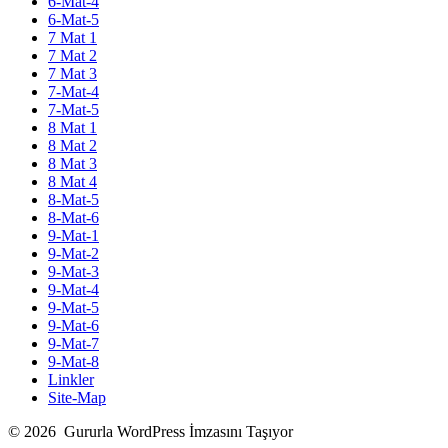
6-Mat-4
6-Mat-5
7 Mat 1
7 Mat 2
7 Mat 3
7-Mat-4
7-Mat-5
8 Mat 1
8 Mat 2
8 Mat 3
8 Mat 4
8-Mat-5
8-Mat-6
9-Mat-1
9-Mat-2
9-Mat-3
9-Mat-4
9-Mat-5
9-Mat-6
9-Mat-7
9-Mat-8
Linkler
Site-Map
© 2026
Gururla WordPress İmzasını Taşıyor