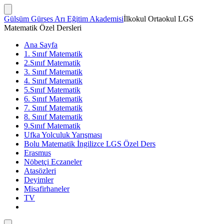
İçeriğe
atla
Arama
Gülsüm Gürses Arı Eğitim Akademisi
İlkokul Ortaokul LGS
Çubuğunu
Matematik Özel Dersleri
Göster/Gizle
Ana Sayfa
1. Sınıf Matematik
2.Sınıf Matematik
3. Sınıf Matematik
4. Sınıf Matematik
5.Sınıf Matematik
6. Sınıf Matematik
7. Sınıf Matematik
8. Sınıf Matematik
9.Sınıf Matematik
Ufka Yolculuk Yarışması
Bolu Matematik İngilizce LGS Özel Ders
Erasmus
Nöbetçi Eczaneler
Atasözleri
Deyimler
Misafirhaneler
TV