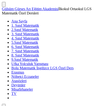
İçeriğe
atla
Arama
Gülsüm Gürses Arı Eğitim Akademisi
İlkokul Ortaokul LGS
Çubuğunu
Matematik Özel Dersleri
Göster/Gizle
Ana Sayfa
1. Sınıf Matematik
2.Sınıf Matematik
3. Sınıf Matematik
4. Sınıf Matematik
5.Sınıf Matematik
6. Sınıf Matematik
7. Sınıf Matematik
8. Sınıf Matematik
9.Sınıf Matematik
Ufka Yolculuk Yarışması
Bolu Matematik İngilizce LGS Özel Ders
Erasmus
Nöbetçi Eczaneler
Atasözleri
Deyimler
Misafirhaneler
TV