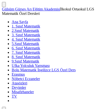
İçeriğe
atla
Arama
Gülsüm Gürses Arı Eğitim Akademisi
İlkokul Ortaokul LGS
Çubuğunu
Matematik Özel Dersleri
Göster/Gizle
Ana Sayfa
1. Sınıf Matematik
2.Sınıf Matematik
3. Sınıf Matematik
4. Sınıf Matematik
5.Sınıf Matematik
6. Sınıf Matematik
7. Sınıf Matematik
8. Sınıf Matematik
9.Sınıf Matematik
Ufka Yolculuk Yarışması
Bolu Matematik İngilizce LGS Özel Ders
Erasmus
Nöbetçi Eczaneler
Atasözleri
Deyimler
Misafirhaneler
TV