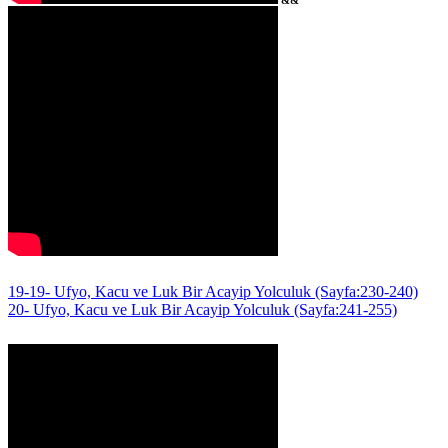
&&
19-19- Ufyo, Kacu ve Luk Bir Acayip Yolculuk (Sayfa:230-240)
20- Ufyo, Kacu ve Luk Bir Acayip Yolculuk (Sayfa:241-255)