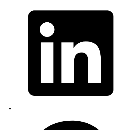
L
i
a
n
t
O
P
i
a