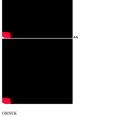
&&
ORNEK