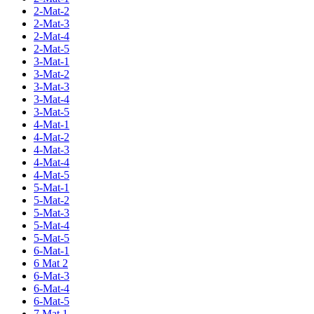
2-Mat-2
2-Mat-3
2-Mat-4
2-Mat-5
3-Mat-1
3-Mat-2
3-Mat-3
3-Mat-4
3-Mat-5
4-Mat-1
4-Mat-2
4-Mat-3
4-Mat-4
4-Mat-5
5-Mat-1
5-Mat-2
5-Mat-3
5-Mat-4
5-Mat-5
6-Mat-1
6 Mat 2
6-Mat-3
6-Mat-4
6-Mat-5
7 Mat 1