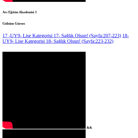
Arı Eğitim Akademisi 1
Gülsüm Gürses
17 -UY9- Lise Kategorisi 17- Sağlık Olsun! (Sayfa:207-223)
18-
UY9- Lise Kategorisi 18- Sağlık Olsun! (Sayfa:223-232)
&&