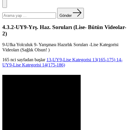
Menü
Arama
yapın:
Gönder
4.3.2-UY9-Yrş. Haz. Soruları (Lise- Bütün Videolar-
2)
9-Ufka Yolculuk 9- Yarışması Hazırlık Soruları -Lise Kategorisi
Videoları (Sağlık Olsun! )
165 nci sayfadan başlar
13-UY9-Lise Kategorisi 13(165-175)
14-
UY9-Lise Kategorisi 14(175-186)