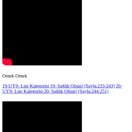
Ornek Ornek
19-UY9- Lise Kategorisi 19- Sağlık Olsun! (Sayfa:233-243)
20-
UY9- Lise Kategorisi 20- Sağlık Olsun! (Sayfa:244-251)