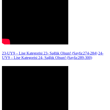
23-UY9 – Lise Kategorisi 23- Sağlık Olsun! (Sayfa:274-284)
24-
UY9 – Lise Kategorisi 24- Sağlık Olsun! (Sayfa:289-300)