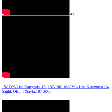
&&
15-UY9-Lise Kategorisi 15 (187-196)
16-UY9- Lise Kategorisi 16-
Sağlık Olsun! (Sayfa:197-206)