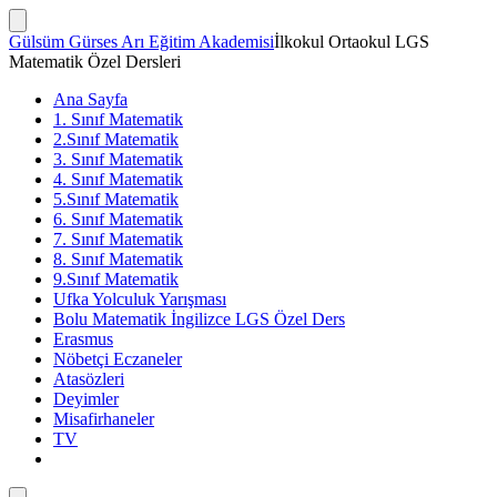
İçeriğe
atla
Arama
Gülsüm Gürses Arı Eğitim Akademisi
İlkokul Ortaokul LGS
Çubuğunu
Matematik Özel Dersleri
Göster/Gizle
Ana Sayfa
1. Sınıf Matematik
2.Sınıf Matematik
3. Sınıf Matematik
4. Sınıf Matematik
5.Sınıf Matematik
6. Sınıf Matematik
7. Sınıf Matematik
8. Sınıf Matematik
9.Sınıf Matematik
Ufka Yolculuk Yarışması
Bolu Matematik İngilizce LGS Özel Ders
Erasmus
Nöbetçi Eczaneler
Atasözleri
Deyimler
Misafirhaneler
TV