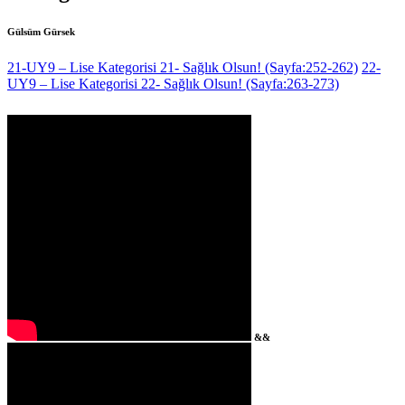
Gülsüm Gürsek
21-UY9 – Lise Kategorisi 21- Sağlık Olsun! (Sayfa:252-262)
22-
UY9 – Lise Kategorisi 22- Sağlık Olsun! (Sayfa:263-273)
&&