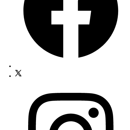
Open
X
O
in
I
a
i
new
a
tab
n
t