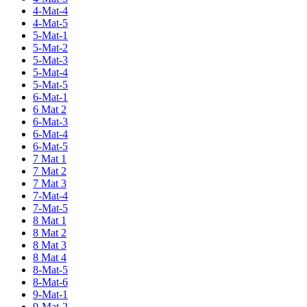
4-Mat-4
4-Mat-5
5-Mat-1
5-Mat-2
5-Mat-3
5-Mat-4
5-Mat-5
6-Mat-1
6 Mat 2
6-Mat-3
6-Mat-4
6-Mat-5
7 Mat 1
7 Mat 2
7 Mat 3
7-Mat-4
7-Mat-5
8 Mat 1
8 Mat 2
8 Mat 3
8 Mat 4
8-Mat-5
8-Mat-6
9-Mat-1
9-Mat-2