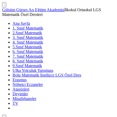
İçeriğe
atla
Arama
Gülsüm Gürses Arı Eğitim Akademisi
İlkokul Ortaokul LGS
Çubuğunu
Matematik Özel Dersleri
Göster/Gizle
Ana Sayfa
1. Sınıf Matematik
2.Sınıf Matematik
3. Sınıf Matematik
4. Sınıf Matematik
5.Sınıf Matematik
6. Sınıf Matematik
7. Sınıf Matematik
8. Sınıf Matematik
9.Sınıf Matematik
Ufka Yolculuk Yarışması
Bolu Matematik İngilizce LGS Özel Ders
Erasmus
Nöbetçi Eczaneler
Atasözleri
Deyimler
Misafirhaneler
TV