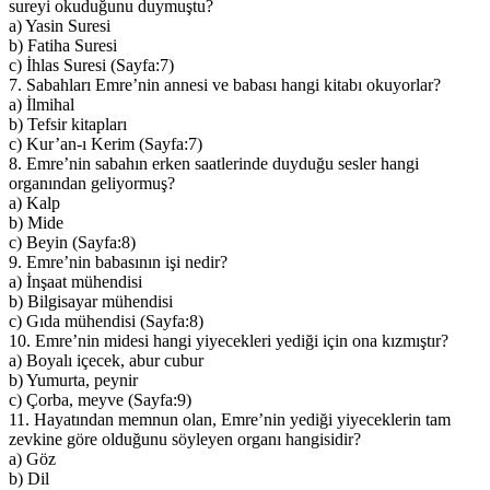
sureyi okuduğunu duymuştu?
a) Yasin Suresi
b) Fatiha Suresi
c) İhlas Suresi (Sayfa:7)
7. Sabahları Emre’nin annesi ve babası hangi kitabı okuyorlar?
a) İlmihal
b) Tefsir kitapları
c) Kur’an-ı Kerim (Sayfa:7)
8. Emre’nin sabahın erken saatlerinde duyduğu sesler hangi
organından geliyormuş?
a) Kalp
b) Mide
c) Beyin (Sayfa:8)
9. Emre’nin babasının işi nedir?
a) İnşaat mühendisi
b) Bilgisayar mühendisi
c) Gıda mühendisi (Sayfa:8)
10. Emre’nin midesi hangi yiyecekleri yediği için ona kızmıştır?
a) Boyalı içecek, abur cubur
b) Yumurta, peynir
c) Çorba, meyve (Sayfa:9)
11. Hayatından memnun olan, Emre’nin yediği yiyeceklerin tam
zevkine göre olduğunu söyleyen organı hangisidir?
a) Göz
b) Dil