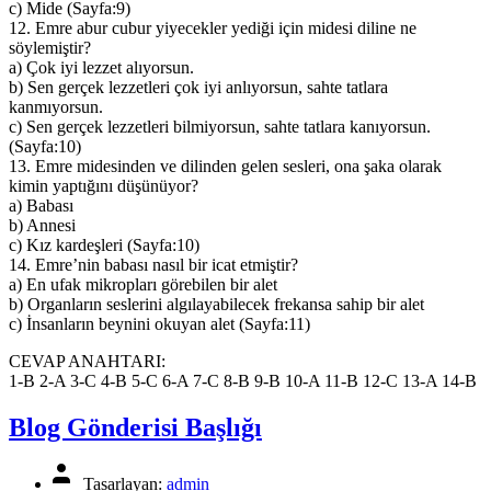
c) Mide (Sayfa:9)
12. Emre abur cubur yiyecekler yediği için midesi diline ne
söylemiştir?
a) Çok iyi lezzet alıyorsun.
b) Sen gerçek lezzetleri çok iyi anlıyorsun, sahte tatlara
kanmıyorsun.
c) Sen gerçek lezzetleri bilmiyorsun, sahte tatlara kanıyorsun.
(Sayfa:10)
13. Emre midesinden ve dilinden gelen sesleri, ona şaka olarak
kimin yaptığını düşünüyor?
a) Babası
b) Annesi
c) Kız kardeşleri (Sayfa:10)
14. Emre’nin babası nasıl bir icat etmiştir?
a) En ufak mikropları görebilen bir alet
b) Organların seslerini algılayabilecek frekansa sahip bir alet
c) İnsanların beynini okuyan alet (Sayfa:11)
CEVAP ANAHTARI:
1-B 2-A 3-C 4-B 5-C 6-A 7-C 8-B 9-B 10-A 11-B 12-C 13-A 14-B
Blog Gönderisi Başlığı
Yazının
Tasarlayan:
admin