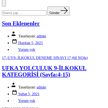
Menü
Arama
yapın:
Gönder
Son Eklenenler
Yazının
Tasarlayan:
admin
yazarı
Yazı
Haziran 5, 2021
tarihi
Son
Yorum yok
Eklenenler
17–UY9- İLKOKUL DENEME SINAVI 17 (60 NOlu)
UFKA YOLCULUK 9-İLKOKUL
KATEGORİSİ (Sayfa:4-15)
Yazının
Tasarlayan:
admin
yazarı
Yazı
Şubat 5, 2021
tarihi
UFKA
Yorum yok
YOLCULUK
9-