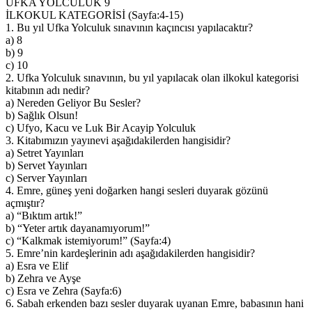
UFKA YOLCULUK 9
İLKOKUL
İLKOKUL KATEGORİSİ (Sayfa:4-15)
KATEGORİSİ
1. Bu yıl Ufka Yolculuk sınavının kaçıncısı yapılacaktır?
(Sayfa:4-
a) 8
15)
b) 9
c) 10
2. Ufka Yolculuk sınavının, bu yıl yapılacak olan ilkokul kategorisi
kitabının adı nedir?
a) Nereden Geliyor Bu Sesler?
b) Sağlık Olsun!
c) Ufyo, Kacu ve Luk Bir Acayip Yolculuk
3. Kitabımızın yayınevi aşağıdakilerden hangisidir?
a) Setret Yayınları
b) Servet Yayınları
c) Server Yayınları
4. Emre, güneş yeni doğarken hangi sesleri duyarak gözünü
açmıştır?
a) “Bıktım artık!”
b) “Yeter artık dayanamıyorum!”
c) “Kalkmak istemiyorum!” (Sayfa:4)
5. Emre’nin kardeşlerinin adı aşağıdakilerden hangisidir?
a) Esra ve Elif
b) Zehra ve Ayşe
c) Esra ve Zehra (Sayfa:6)
6. Sabah erkenden bazı sesler duyarak uyanan Emre, babasının hani