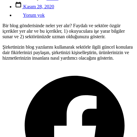
yazarı
Yazı
Kasım 28, 2020
tarihi
Blog
Yorum yok
Gönderisi
Başlığı
Bir blog gönderisinde neler yer alır? Faydalı ve sektöre özgür
içerikler yer alır ve bu içerikler, 1) okuyuculara işe yarar bilgiler
sunar ve 2) sektörünüzde uzman olduğunuzu gösterir.
Şirketinizin blog yazılarını kullanarak sektörle ilgili güncel konulara
dair fikirlerinizi paylaşın, şirketinizi kişiselleştirin, ürünlerinizin ve
hizmetlerinizin insanlara nasıl yardımcı olacağını gösterin.
O
F
i
a
n
t