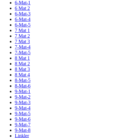
6-Mat-1
6 Mat 2
6-Mat-3
6-Mat-4
6-Mat-5
7 Mat 1
7 Mat 2
7 Mat 3
7-Mat-4
7-Mat-5
8 Mat 1
8 Mat 2
8 Mat 3
8 Mat 4
8-Mat-5
8-Mat-6
9-Mat-1
9-Mat-2
9-Mat-3
9-Mat-4
9-Mat-5
9-Mat-6
9-Mat-7
9-Mat-8
Linkler