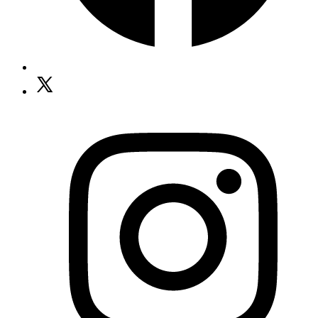
Open
X
O
in
I
a
i
new
a
tab
n
t