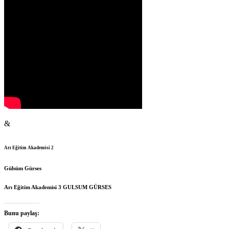
&
Arı Eğitim Akademisi 2
Gülsüm Gürses
Arı Eğitim Akademisi 3
GULSUM GÜRSES
Bunu paylaş: