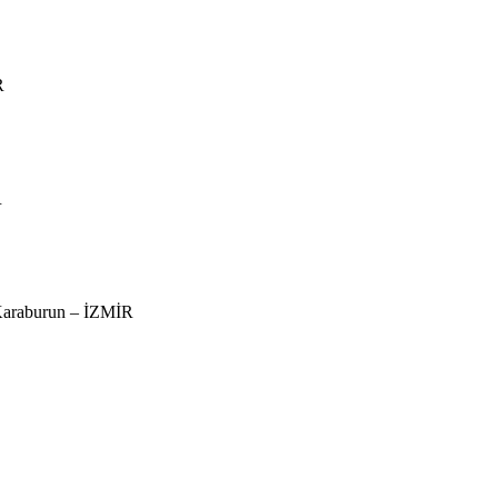
R
R
 Karaburun – İZMİR