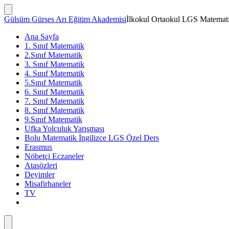
İçeriğe
atla
Arama
Gülsüm Gürses Arı Eğitim Akademisi
İlkokul Ortaokul LGS Matemati
Çubuğunu
Göster/Gizle
Ana Sayfa
1. Sınıf Matematik
2.Sınıf Matematik
3. Sınıf Matematik
4. Sınıf Matematik
5.Sınıf Matematik
6. Sınıf Matematik
7. Sınıf Matematik
8. Sınıf Matematik
9.Sınıf Matematik
Ufka Yolculuk Yarışması
Bolu Matematik İngilizce LGS Özel Ders
Erasmus
Nöbetçi Eczaneler
Atasözleri
Deyimler
Misafirhaneler
TV