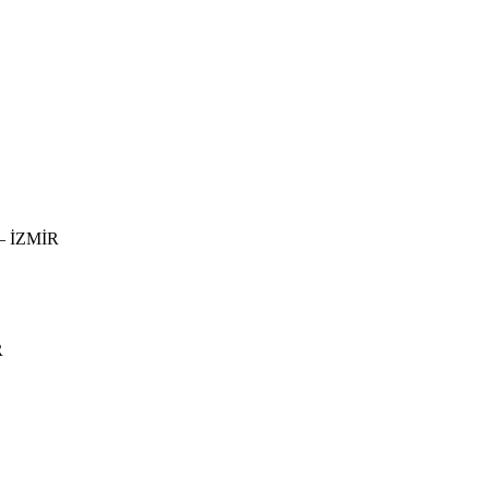
r – İZMİR
R