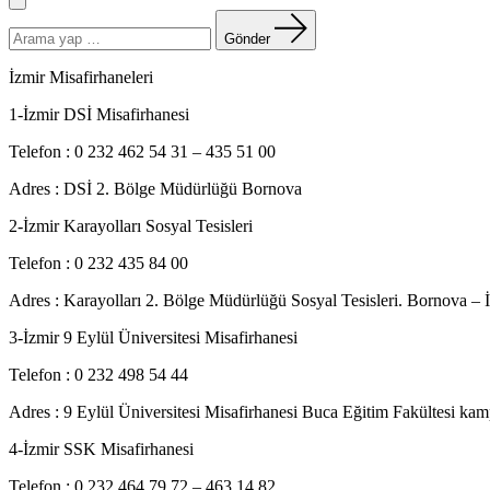
Menü
Arama
yapın:
Gönder
İzmir Misafirhaneleri
1-İzmir DSİ Misafirhanesi
Telefon : 0 232 462 54 31 – 435 51 00
Adres : DSİ 2. Bölge Müdürlüğü Bornova
2-İzmir Karayolları Sosyal Tesisleri
Telefon : 0 232 435 84 00
Adres : Karayolları 2. Bölge Müdürlüğü Sosyal Tesisleri. Bornova –
3-İzmir 9 Eylül Üniversitesi Misafirhanesi
Telefon : 0 232 498 54 44
Adres : 9 Eylül Üniversitesi Misafirhanesi Buca Eğitim Fakültesi ka
4-İzmir SSK Misafirhanesi
Telefon : 0 232 464 79 72 – 463 14 82