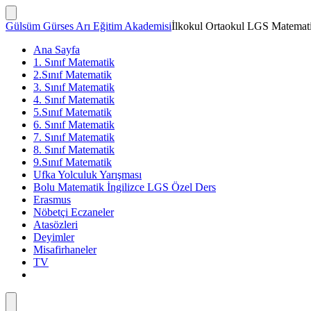
İçeriğe
atla
Arama
Gülsüm Gürses Arı Eğitim Akademisi
İlkokul Ortaokul LGS Matemati
Çubuğunu
Göster/Gizle
Ana Sayfa
1. Sınıf Matematik
2.Sınıf Matematik
3. Sınıf Matematik
4. Sınıf Matematik
5.Sınıf Matematik
6. Sınıf Matematik
7. Sınıf Matematik
8. Sınıf Matematik
9.Sınıf Matematik
Ufka Yolculuk Yarışması
Bolu Matematik İngilizce LGS Özel Ders
Erasmus
Nöbetçi Eczaneler
Atasözleri
Deyimler
Misafirhaneler
TV