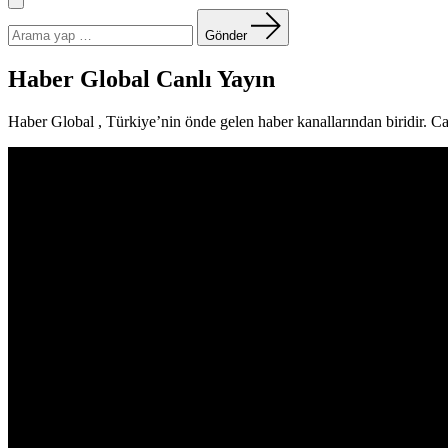
Menü
Arama
yapın:
Gönder
Haber Global Canlı Yayın
Haber Global , Türkiye’nin önde gelen haber kanallarından biridir. C