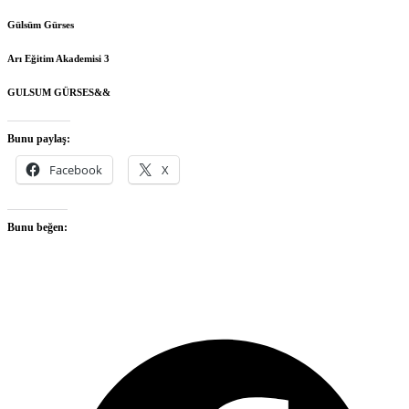
Gülsüm Gürses
Arı Eğitim Akademisi 3
GULSUM GÜRSES&&
Bunu paylaş:
Facebook
X
Bunu beğen:
O
F
i
a
n
t