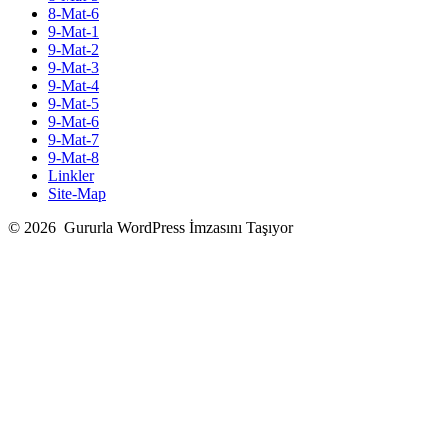
8-Mat-6
9-Mat-1
9-Mat-2
9-Mat-3
9-Mat-4
9-Mat-5
9-Mat-6
9-Mat-7
9-Mat-8
Linkler
Site-Map
© 2026
Gururla WordPress İmzasını Taşıyor