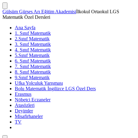
İçeriğe
atla
Arama
Gülsüm Gürses Arı Eğitim Akademisi
İlkokul Ortaokul LGS
Çubuğunu
Matematik Özel Dersleri
Göster/Gizle
Ana Sayfa
1. Sınıf Matematik
2.Sınıf Matematik
3. Sınıf Matematik
4. Sınıf Matematik
5.Sınıf Matematik
6. Sınıf Matematik
7. Sınıf Matematik
8. Sınıf Matematik
9.Sınıf Matematik
Ufka Yolculuk Yarışması
Bolu Matematik İngilizce LGS Özel Ders
Erasmus
Nöbetçi Eczaneler
Atasözleri
Deyimler
Misafirhaneler
TV