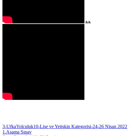
&&
3-UfkaYolculuk10-Lise ve Yetişkin Kategorisi-24-26 Nisan 2022
1.Aşama Sınav