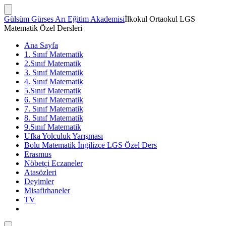
İçeriğe
atla
Arama
Gülsüm Gürses Arı Eğitim Akademisi
İlkokul Ortaokul LGS
Çubuğunu
Matematik Özel Dersleri
Göster/Gizle
Ana Sayfa
1. Sınıf Matematik
2.Sınıf Matematik
3. Sınıf Matematik
4. Sınıf Matematik
5.Sınıf Matematik
6. Sınıf Matematik
7. Sınıf Matematik
8. Sınıf Matematik
9.Sınıf Matematik
Ufka Yolculuk Yarışması
Bolu Matematik İngilizce LGS Özel Ders
Erasmus
Nöbetçi Eczaneler
Atasözleri
Deyimler
Misafirhaneler
TV