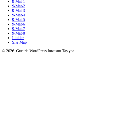
9-Mat-1
9-Mat-2
9-Mat-3
9-Mat-4
9-Mat-5
9-Mat-6
9-Mat-7
9-Mat-8
Linkler
Site-Map
© 2026
Gururla WordPress İmzasını Taşıyor