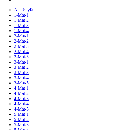
Ana Sayfa
1-Mat-1
1-Mat-2
1-Mat-3
1-Mat-4
2-Mat-1
2-Mat-2
2-Mat-3
2-Mat-4
2-Mat-5
3-Mat-1
3-Mat-2
3-Mat-3
3-Mat-4
3-Mat-5
4-Mat-1
4-Mat-2
4-Mat-3
4-Mat-4
4-Mat-5
5-Mat-1
5-Mat-2
5-Mat-3
5-Mat-4