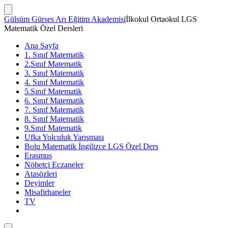
İçeriğe
atla
Arama
Gülsüm Gürses Arı Eğitim Akademisi
İlkokul Ortaokul LGS
Çubuğunu
Matematik Özel Dersleri
Göster/Gizle
Ana Sayfa
1. Sınıf Matematik
2.Sınıf Matematik
3. Sınıf Matematik
4. Sınıf Matematik
5.Sınıf Matematik
6. Sınıf Matematik
7. Sınıf Matematik
8. Sınıf Matematik
9.Sınıf Matematik
Ufka Yolculuk Yarışması
Bolu Matematik İngilizce LGS Özel Ders
Erasmus
Nöbetçi Eczaneler
Atasözleri
Deyimler
Misafirhaneler
TV