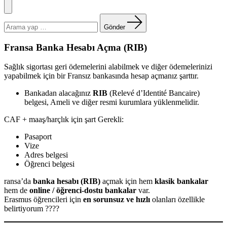
Menü
Arama
yapın:
Gönder
Fransa Banka Hesabı Açma (RIB)
Sağlık sigortası geri ödemelerini alabilmek ve diğer ödemelerinizi
yapabilmek için bir Fransız bankasında hesap açmanız şarttır.
Bankadan alacağınız
RIB
(Relevé d’Identité Bancaire)
belgesi, Ameli ve diğer resmi kurumlara yüklenmelidir.
CAF + maaş/harçlık için şart Gerekli:
Pasaport
Vize
Adres belgesi
Öğrenci belgesi
ransa’da
banka hesabı (RIB)
açmak için hem
klasik bankalar
hem de
online / öğrenci-dostu bankalar
var.
Erasmus öğrencileri için
en sorunsuz ve hızlı
olanları özellikle
belirtiyorum ????