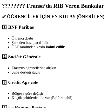
???????? Fransa’da RIB Veren Bankalar
✅
ÖĞRENCİLER İÇİN EN KOLAY (ÖNERİLEN)
1️⃣ BNP Paribas
Öğrenci dostu
Şubeden hesap açılabilir
CAF tarafından
kesin kabul edilir
2️⃣ Société Générale
Erasmus öğrencilerine alışkın
Şube desteği güçlü
3️⃣ Crédit Agricole
Bölgeye göre değişir
Küçük şehirlerde bile var (Belfort dahil)
4️⃣ La Banque Postale