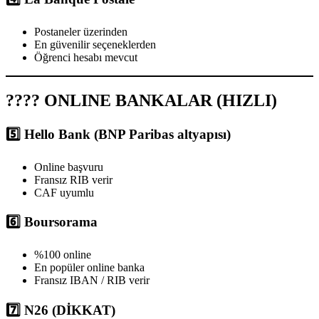
Postaneler üzerinden
En güvenilir seçeneklerden
Öğrenci hesabı mevcut
???? ONLINE BANKALAR (HIZLI)
5️⃣ Hello Bank
(BNP Paribas altyapısı)
Online başvuru
Fransız RIB verir
CAF uyumlu
6️⃣ Boursorama
%100 online
En popüler online banka
Fransız IBAN / RIB verir
7️⃣ N26 (DİKKAT)