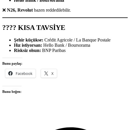
Hello Bank / Boursorama
❌
N26, Revolut
bazen reddedilebilir.
???? KISA TAVSİYE
Şehir küçükse:
Crédit Agricole / La Banque Postale
Hız istiyorsan:
Hello Bank / Boursorama
Risksiz olsun:
BNP Paribas
Bunu paylaş:
Facebook
X
Bunu beğen:
O
F