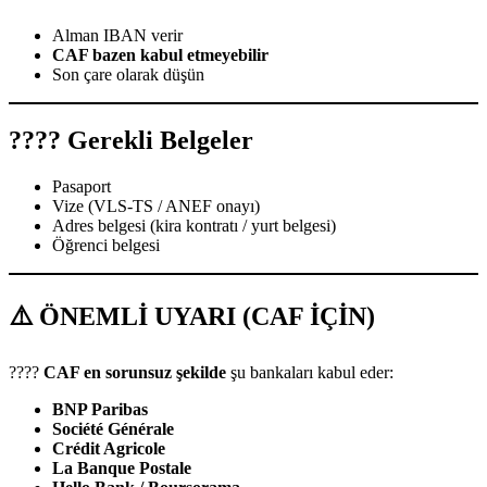
Alman IBAN verir
CAF bazen kabul etmeyebilir
Son çare olarak düşün
???? Gerekli Belgeler
Pasaport
Vize (VLS-TS / ANEF onayı)
Adres belgesi (kira kontratı / yurt belgesi)
Öğrenci belgesi
⚠️ ÖNEMLİ UYARI (CAF İÇİN)
????
CAF en sorunsuz şekilde
şu bankaları kabul eder:
BNP Paribas
Société Générale
Crédit Agricole
La Banque Postale