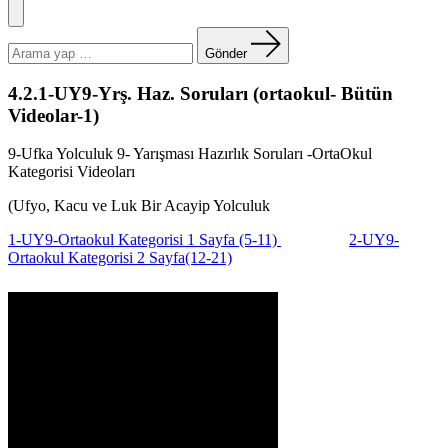
Menü
Arama
yapın:
Gönder
4.2.1-UY9-Yrş. Haz. Soruları (ortaokul- Bütün
Videolar-1)
9-Ufka Yolculuk 9- Yarışması Hazırlık Soruları -OrtaOkul
Kategorisi Videoları
(Ufyo, Kacu ve Luk Bir Acayip Yolculuk
1-UY9-Ortaokul Kategorisi 1 Sayfa (5-11)
2-UY9-
Ortaokul Kategorisi 2 Sayfa(12-21)