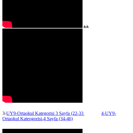
&&
3-
UY9-Ortaokul Kategorisi 3 Sayfa (22-33
4-UY9-
Ortaokul Kateogorisi-4 Sayfa (34-46)