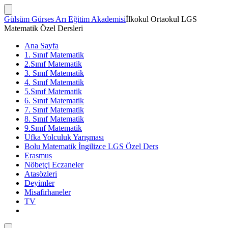
İçeriğe
atla
Arama
Gülsüm Gürses Arı Eğitim Akademisi
İlkokul Ortaokul LGS
Çubuğunu
Matematik Özel Dersleri
Göster/Gizle
Ana Sayfa
1. Sınıf Matematik
2.Sınıf Matematik
3. Sınıf Matematik
4. Sınıf Matematik
5.Sınıf Matematik
6. Sınıf Matematik
7. Sınıf Matematik
8. Sınıf Matematik
9.Sınıf Matematik
Ufka Yolculuk Yarışması
Bolu Matematik İngilizce LGS Özel Ders
Erasmus
Nöbetçi Eczaneler
Atasözleri
Deyimler
Misafirhaneler
TV