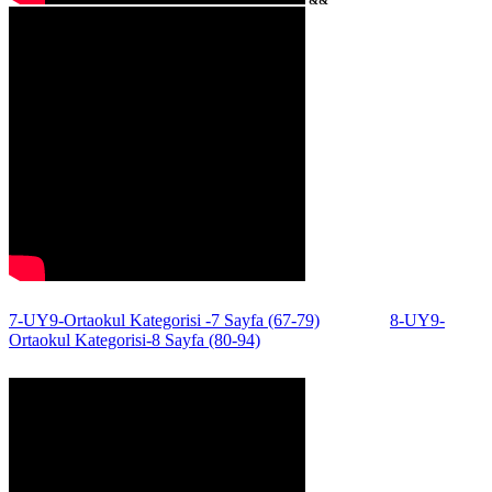
&&
7-UY9-Ortaokul Kategorisi -7 Sayfa (67-79)
8-UY9-
Ortaokul Kategorisi-8 Sayfa (80-94)