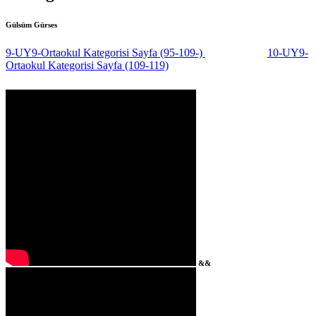
Gülsüm Gürses
9-UY9-Ortaokul Kategorisi Sayfa (95-109-)
10-UY9-
Ortaokul Kategorisi Sayfa (109-119)
&&