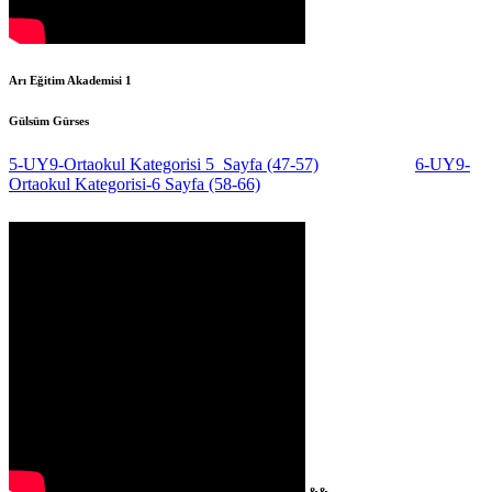
Arı Eğitim Akademisi 1
Gülsüm Gürses
5-UY9-Ortaokul Kategorisi 5 Sayfa (47-57)
6-UY9-
Ortaokul Kategorisi-6 Sayfa (58-66)